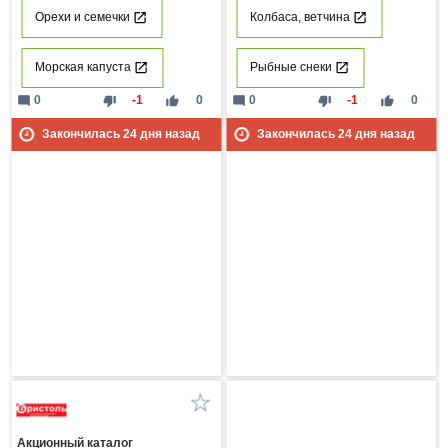
Орехи и семечки
Колбаса, ветчина
Морская капуста
Рыбные снеки
mode_comment
thumb_down
thumb_up
mode_comment
thumb_down
thumb_up
0
-1
0
0
-1
0
Закончилась
24
дня назад
Закончилась
24
дня назад
Акционный каталог