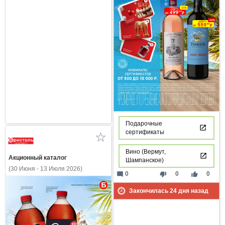
Подарочные
сертификаты
Вино (Вермут,
Акционный каталог
Шампанское)
(30 Июня - 13 Июля 2026)
mode_comment
thumb_down
thumb_up
0
0
0
Закончилась
24
дня назад