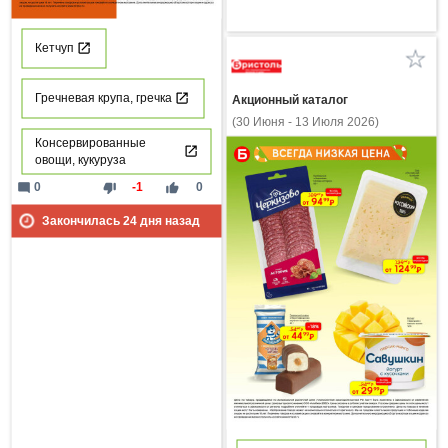
Кетчуп
Гречневая крупа, гречка
Акционный каталог
(30 Июня - 13 Июля 2026)
Консервированные
овощи, кукуруза
mode_comment
thumb_down
thumb_up
0
-1
0
Закончилась
24
дня назад