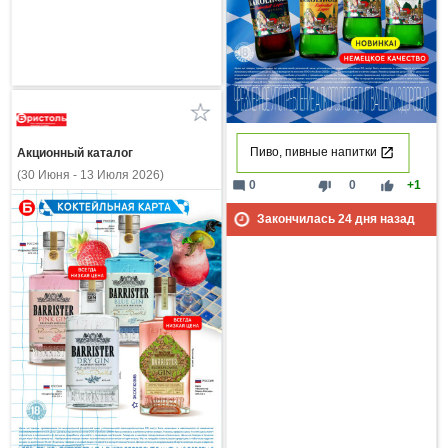
Пиво, пивные напитки
Акционный каталог
(30 Июня - 13 Июля 2026)
mode_comment
thumb_down
thumb_up
0
0
+1
Закончилась
24
дня назад