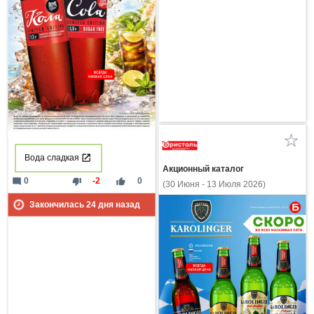
Вода сладкая
Акционный каталог
mode_comment
thumb_down
thumb_up
0
-2
0
(30 Июня - 13 Июля 2026)
Закончилась
24
дня назад