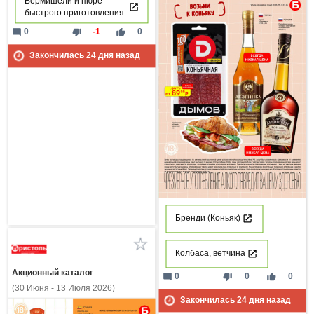
Вермишели и пюре
быстрого приготовления
mode_comment
thumb_down
thumb_up
0
-1
0
Закончилась
24
дня назад
Бренди (Коньяк)
Колбаса, ветчина
Акционный каталог
mode_comment
thumb_down
thumb_up
0
0
0
(30 Июня - 13 Июля 2026)
Закончилась
24
дня назад