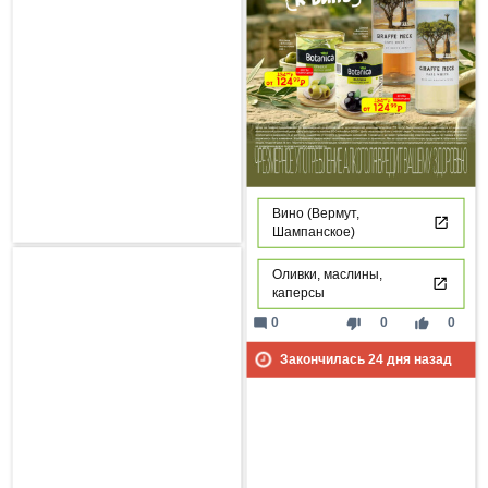
Вино (Вермут,
Шампанское)
Оливки, маслины,
каперсы
mode_comment
thumb_down
thumb_up
0
0
0
Закончилась
24
дня назад