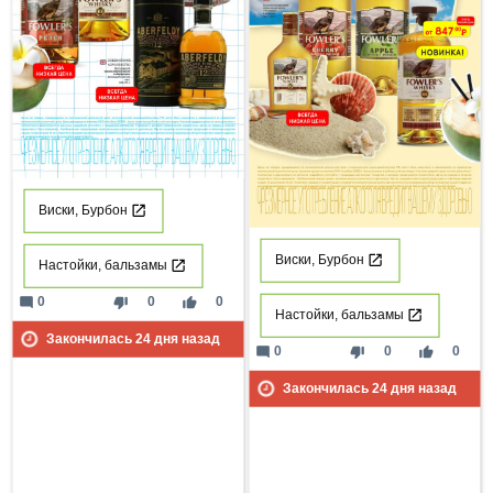
Виски, Бурбон
Виски, Бурбон
Настойки, бальзамы
mode_comment
thumb_down
thumb_up
0
0
0
Настойки, бальзамы
Закончилась
24
дня назад
mode_comment
thumb_down
thumb_up
0
0
0
Закончилась
24
дня назад