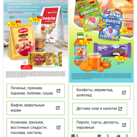
Печенье, пряники,
Конфеты, мармелад,
баранки, бублики, сушка
шоколад
Вафли, вафельные
Детские соки и напитки
коржи
Козинаки, грильяж,
Пироги, торты, десерты,
восточные сладости,
пирожные
пахлава, пастилы
mode_comment
thumb_down
thumb_up
0
0
0