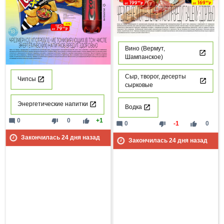
Вино (Вермут,
Шампанское)
Сыр, творог, десерты
Чипсы
сырковые
Энергетические напитки
Водка
mode_comment
thumb_down
thumb_up
0
0
+1
mode_comment
thumb_down
thumb_up
0
-1
0
Закончилась
24
дня назад
Закончилась
24
дня назад