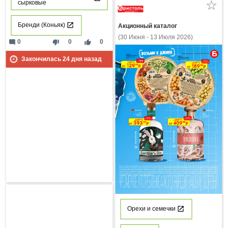
сырковые
Бренди (Коньяк)
Акционный каталог
(30 Июня - 13 Июля 2026)
mode_comment
thumb_down
thumb_up
0
0
0
Закончилась
24
дня назад
Орехи и семечки