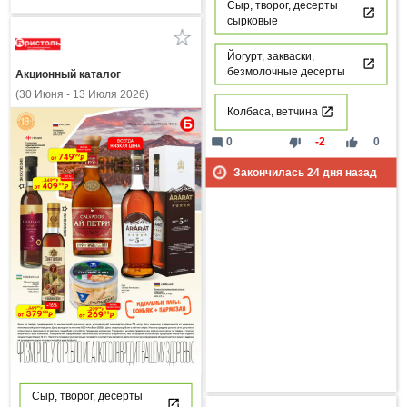
Сыр, творог, десерты
сырковые
Йогурт, закваски,
безмолочные десерты
Акционный каталог
(30 Июня - 13 Июля 2026)
Колбаса, ветчина
mode_comment
thumb_down
thumb_up
0
-2
0
Закончилась
24
дня назад
Сыр, творог, десерты