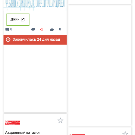
Джин
mode_comment
thumb_down
thumb_up
0
-1
0
Закончилась
24
дня назад
Акционный каталог