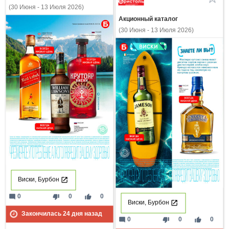
(30 Июня - 13 Июля 2026)
Акционный каталог
(30 Июня - 13 Июля 2026)
Виски, Бурбон
mode_comment
thumb_down
thumb_up
0
0
0
Виски, Бурбон
Закончилась
24
дня назад
mode_comment
thumb_down
thumb_up
0
0
0