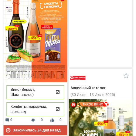
Акционный каталог
Вино (Вермут,
Шампанское)
(30 Июня - 13 Июля 2026)
Конфеты, мармелад,
шоколад
mode_comment
thumb_down
thumb_up
0
0
0
Закончилась
24
дня назад