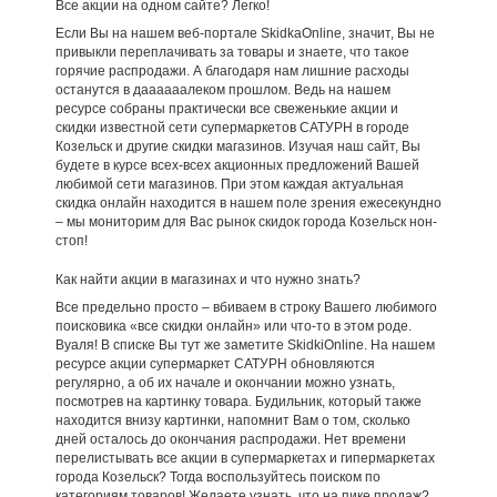
Все акции на одном сайте? Легко!
Если Вы на нашем веб-портале SkidkaOnline, значит, Вы не
привыкли переплачивать за товары и знаете, что такое
горячие распродажи. А благодаря нам лишние расходы
останутся в даааааалеком прошлом. Ведь на нашем
ресурсе собраны практически все свеженькие акции и
скидки известной сети супермаркетов САТУРН в городе
Козельск и другие скидки магазинов. Изучая наш сайт, Вы
будете в курсе всех-всех акционных предложений Вашей
любимой сети магазинов. При этом каждая актуальная
скидка онлайн находится в нашем поле зрения ежесекундно
– мы мониторим для Вас рынок скидок города Козельск нон-
стоп!
Как найти акции в магазинах и что нужно знать?
Все предельно просто – вбиваем в строку Вашего любимого
поисковика «все скидки онлайн» или что-то в этом роде.
Вуаля! В списке Вы тут же заметите SkidkiOnline. На нашем
ресурсе акции супермаркет САТУРН обновляются
регулярно, а об их начале и окончании можно узнать,
посмотрев на картинку товара. Будильник, который также
находится внизу картинки, напомнит Вам о том, сколько
дней осталось до окончания распродажи. Нет времени
перелистывать все акции в супермаркетах и гипермаркетах
города Козельск? Тогда воспользуйтесь поиском по
категориям товаров! Желаете узнать, что на пике продаж?