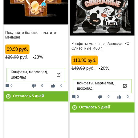
Покупайте больше - платите
меньше!
Конфеты молочные Азовская КФ
Сливочные, 400 г
99.99 руб.
129.99
руб.
-23%
119.99 руб.
149.99
руб.
-20%
Конфеты, мармелад,
шоколад
Конфеты, мармелад,
mode_comment
thumb_down
thumb_up
0
0
0
шоколад
Осталось
5
дней
mode_comment
thumb_down
thumb_up
0
0
0
Осталось
5
дней