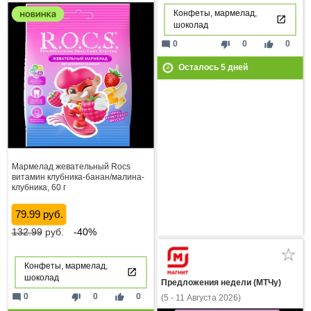
Конфеты, мармелад,
шоколад
mode_comment
thumb_down
thumb_up
0
0
0
Осталось
5
дней
Мармелад жевательный Rocs
витамин клубника-банан/малина-
клубника, 60 г
79.99 руб.
132.99
руб.
-40%
Конфеты, мармелад,
шоколад
Предложения недели (МТЧу)
mode_comment
thumb_down
thumb_up
0
0
0
(5 - 11 Августа 2026)