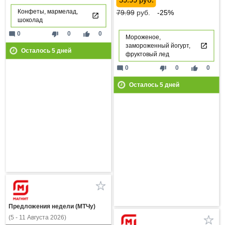
Конфеты, мармелад,
79.99
руб.
-25%
шоколад
mode_comment
thumb_down
thumb_up
0
0
0
Мороженое,
замороженный йогурт,
Осталось
5
дней
фруктовый лед
mode_comment
thumb_down
thumb_up
0
0
0
Осталось
5
дней
Предложения недели (МТЧу)
(5 - 11 Августа 2026)