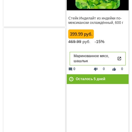
Стейк Индилайт из индейки по-
мексикански охлаждённый, 600 г
399.99 руб.
469.99
руб.
-15%
Маринованное мясо,
шашлык
mode_comment
thumb_down
thumb_up
0
0
0
Осталось
5
дней