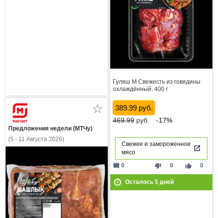
Гуляш М Свежесть из говядины
охлаждённый, 400 г
389.99 руб.
469.99
руб.
-17%
Предложения недели (МТЧу)
(5 - 11 Августа 2026)
Свежее и замороженное
мясо
mode_comment
thumb_down
thumb_up
0
0
0
Осталось
5
дней