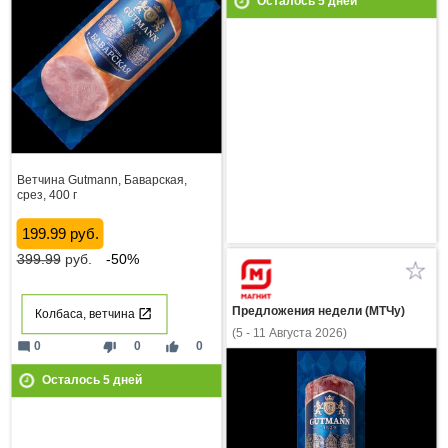
Осталось
5
дней
Ветчина Gutmann, Баварская,
срез, 400 г
199.99 руб.
399.99
руб.
-50%
Предложения недели (МТЧу)
Колбаса, ветчина
(5 - 11 Августа 2026)
mode_comment
thumb_down
thumb_up
0
0
0
Осталось
5
дней