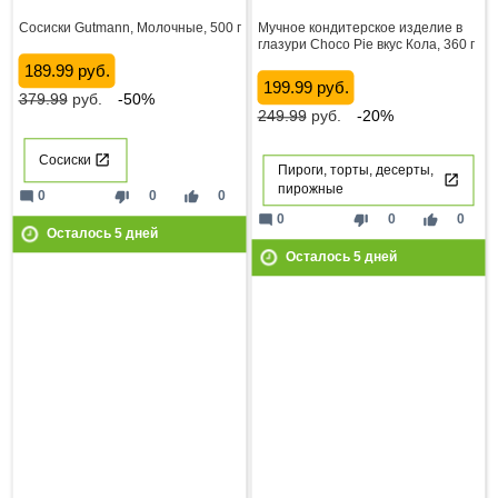
Сосиски Gutmann, Молочные, 500 г
Мучное кондитерское изделие в
глазури Choco Pie вкус Кола, 360 г
189.99 руб.
199.99 руб.
379.99
руб.
-50%
249.99
руб.
-20%
Сосиски
Пироги, торты, десерты,
пирожные
mode_comment
thumb_down
thumb_up
0
0
0
mode_comment
thumb_down
thumb_up
0
0
0
Осталось
5
дней
Осталось
5
дней