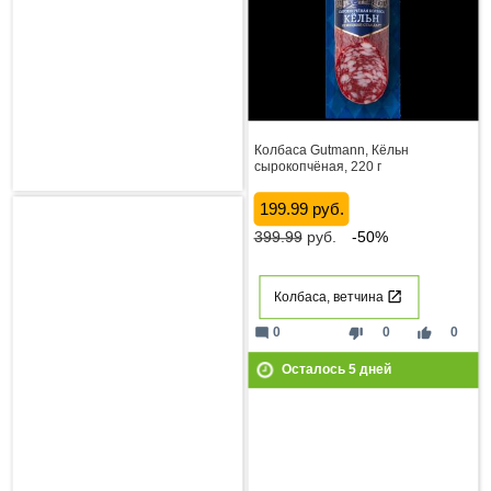
Колбаса Gutmann, Кёльн
сырокопчёная, 220 г
199.99 руб.
399.99
руб.
-50%
Колбаса, ветчина
mode_comment
thumb_down
thumb_up
0
0
0
Осталось
5
дней