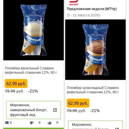
Предложения недели (МТЧу)
(5 - 11 Августа 2026)
Пломбир ванильный Славино
вафельный стаканчик 12%, 80 г
62.99 руб.
Пломбир шоколадный Славино
79.99
руб.
-21%
вафельный стаканчик 12%, 80 г
62.99 руб.
Мороженое,
замороженный йогурт,
79.99
руб.
-21%
фруктовый лед
mode_comment
thumb_down
thumb_up
0
0
0
Мороженое,