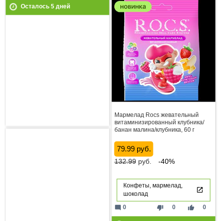
Осталось
5
дней
Мармелад Rocs жевательный
витаминизированный клубника/
банан малина/клубника, 60 г
79.99 руб.
132.99
руб.
-40%
Конфеты, мармелад,
шоколад
mode_comment
thumb_down
thumb_up
0
0
0