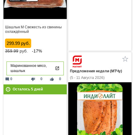
Шашлык М Свежесть из свинины
охлаждённый
299.99 руб.
359.99
руб.
-17%
Маринованное мясо,
шашлык
Предложения недели (МТЧу)
(5 - 11 Августа 2026)
mode_comment
thumb_down
thumb_up
0
0
0
Осталось
5
дней