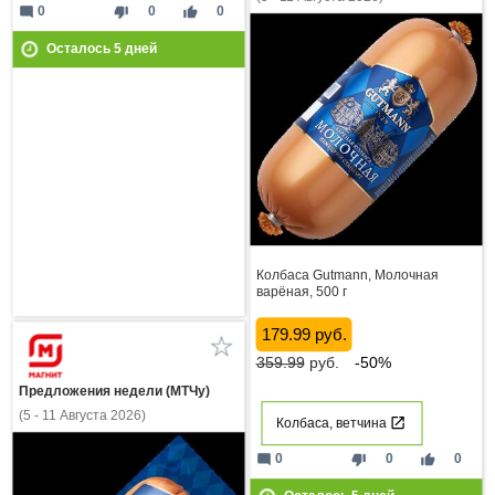
mode_comment
thumb_down
thumb_up
0
0
0
Осталось
5
дней
Колбаса Gutmann, Молочная
варёная, 500 г
179.99 руб.
359.99
руб.
-50%
Предложения недели (МТЧу)
(5 - 11 Августа 2026)
Колбаса, ветчина
mode_comment
thumb_down
thumb_up
0
0
0