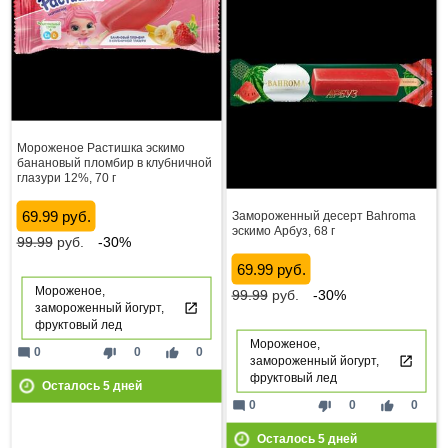
Мороженое Растишка эскимо
банановый пломбир в клубничной
глазури 12%, 70 г
69.99 руб.
Замороженный десерт Bahroma
эскимо Арбуз, 68 г
99.99
руб.
-30%
69.99 руб.
Мороженое,
99.99
руб.
-30%
замороженный йогурт,
фруктовый лед
Мороженое,
mode_comment
thumb_down
thumb_up
0
0
0
замороженный йогурт,
фруктовый лед
Осталось
5
дней
mode_comment
thumb_down
thumb_up
0
0
0
Осталось
5
дней