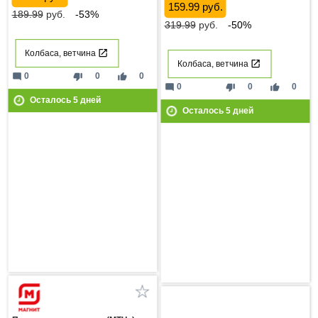
159.99 руб.
189.99
руб.
-53%
319.99
руб.
-50%
Колбаса, ветчина
Колбаса, ветчина
mode_comment
thumb_down
thumb_up
0
0
0
mode_comment
thumb_down
thumb_up
0
0
0
Осталось
5
дней
Осталось
5
дней