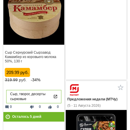
Сыр Сернурский Сырзавод
Камамбер из коровьего молока
50%, 130 г
209.99 руб.
319.99
руб.
-34%
Сыр, творог, десерты
сырковые
Предложения недели (МТЧу)
(5 - 11 Августа 2026)
mode_comment
thumb_down
thumb_up
0
0
0
Осталось
5
дней