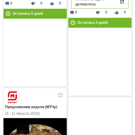
mode_comment
thumb_down
thumb_up
0
0
0
деликатесы
mode_comment
thumb_down
thumb_up
0
0
0
Осталось
5
дней
Осталось
5
дней
Предложения недели (МТЧу)
(5 - 11 Августа 2026)