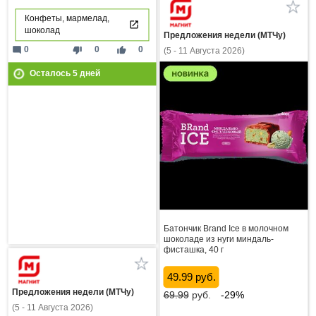
Конфеты, мармелад,
шоколад
Предложения недели (МТЧу)
mode_comment
thumb_down
thumb_up
0
0
0
(5 - 11 Августа 2026)
Осталось
5
дней
Батончик Brand Ice в молочном
шоколаде из нуги миндаль-
фисташка, 40 г
49.99 руб.
Предложения недели (МТЧу)
69.99
руб.
-29%
(5 - 11 Августа 2026)