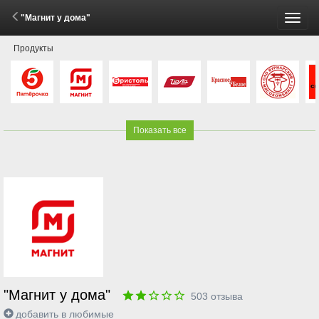
"Магнит у дома"
Пере
Продукты
меню
Показать все
"Магнит у дома"
503
отзыва
добавить в любимые