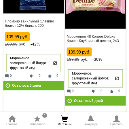
Пломбир ванильный Славино
брикет 12% брикет, 200 г
109.99 руб.
Мороженое 48 Копеек Deluxe
брикет Клубничный десерт, 243 г
189.99
руб.
-42%
139.99 руб.
Мороженое,
199.99
руб.
-30%
замороженный йогурт,
фруктовый лед
Мороженое,
mode_comment
thumb_down
thumb_up
0
0
0
замороженный йогурт,
фруктовый лед
Осталось
5
дней
mode_comment
thumb_down
thumb_up
0
0
0
Осталось
5
дней
0
Главная
Избранное
Магазины
Входящие
Профиль