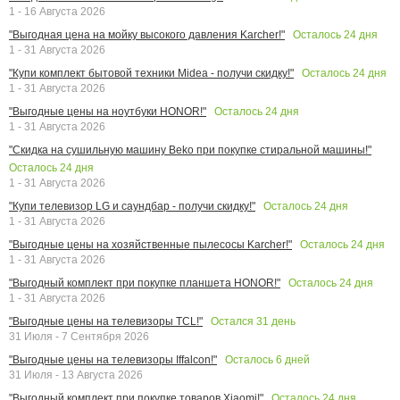
1 - 16 Августа 2026
Осталось
24
дня
"Выгодная цена на мойку высокого давления Karcher!"
1 - 31 Августа 2026
Осталось
24
дня
"Купи комплект бытовой техники Midea - получи скидку!"
1 - 31 Августа 2026
Осталось
24
дня
"Выгодные цены на ноутбуки HONOR!"
1 - 31 Августа 2026
"Скидка на сушильную машину Beko при покупке стиральной машины!"
Осталось
24
дня
1 - 31 Августа 2026
Осталось
24
дня
"Купи телевизор LG и саундбар - получи скидку!"
1 - 31 Августа 2026
Осталось
24
дня
"Выгодные цены на хозяйственные пылесосы Karcher!"
1 - 31 Августа 2026
Осталось
24
дня
"Выгодный комплект при покупке планшета HONOR!"
1 - 31 Августа 2026
Остался
31
день
"Выгодные цены на телевизоры TCL!"
31 Июля - 7 Сентября 2026
Осталось
6
дней
"Выгодные цены на телевизоры Iffalcon!"
31 Июля - 13 Августа 2026
Осталось
24
дня
"Выгодный комплект при покупке товаров Xiaomi!"