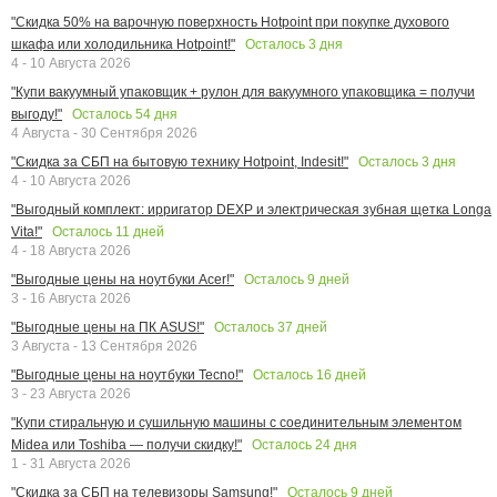
"Скидка 50% на варочную поверхность Hotpoint при покупке духового
Осталось
3
дня
шкафа или холодильника Hotpoint!"
4 - 10 Августа 2026
"Купи вакуумный упаковщик + рулон для вакуумного упаковщика = получи
Осталось
54
дня
выгоду!"
4 Августа - 30 Сентября 2026
Осталось
3
дня
"Скидка за СБП на бытовую технику Hotpoint, Indesit!"
4 - 10 Августа 2026
"Выгодный комплект: ирригатор DEXP и электрическая зубная щетка Longa
Осталось
11
дней
Vita!"
4 - 18 Августа 2026
Осталось
9
дней
"Выгодные цены на ноутбуки Acer!"
3 - 16 Августа 2026
Осталось
37
дней
"Выгодные цены на ПК ASUS!"
3 Августа - 13 Сентября 2026
Осталось
16
дней
"Выгодные цены на ноутбуки Tecno!"
3 - 23 Августа 2026
"Купи стиральную и сушильную машины с соединительным элементом
Осталось
24
дня
Midea или Toshiba — получи скидку!"
1 - 31 Августа 2026
Осталось
9
дней
"Скидка за СБП на телевизоры Samsung!"