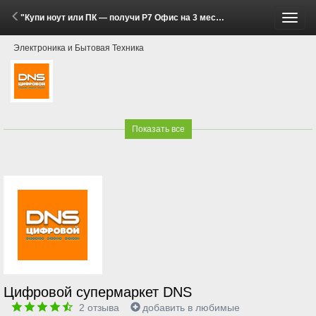
"Купи ноут или ПК — получи Р7 Офис на 3 месяца за 300 рублей!" (25 Мая - 31 Июля 2026)
Пере
Электроника и Бытовая Техника
меню
Показать все
Цифровой супермаркет DNS
2
отзыва
добавить в любимые