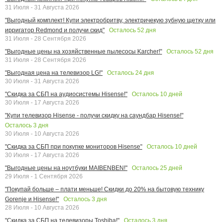
31 Июля - 31 Августа 2026
"Выгодный комплект! Купи электробритву, электричекую зубную щетку или
Осталось
52
дня
ирригатор Redmond и получи скид"
31 Июля - 28 Сентября 2026
Осталось
52
дня
"Выгодные цены на хозяйственные пылесосы Karcher!"
31 Июля - 28 Сентября 2026
Осталось
24
дня
"Выгодная цена на телевизор LG!"
30 Июля - 31 Августа 2026
Осталось
10
дней
"Скидка за СБП на аудиосистемы Hisense!"
30 Июля - 17 Августа 2026
"Купи телевизор Hisense - получи скидку на саундбар Hisense!"
Осталось
3
дня
30 Июля - 10 Августа 2026
Осталось
10
дней
"Скидка за СБП при покупке мониторов Hisense"
30 Июля - 17 Августа 2026
Осталось
25
дней
"Выгодные цены на ноутбуки MAIBENBEN!"
29 Июля - 1 Сентября 2026
"Покупай больше – плати меньше! Скидки до 20% на бытовую технику
Осталось
3
дня
Gorenje и Hisense!"
28 Июля - 10 Августа 2026
Осталось
3
дня
"Скидка за СБП на телевизоры Toshiba!"