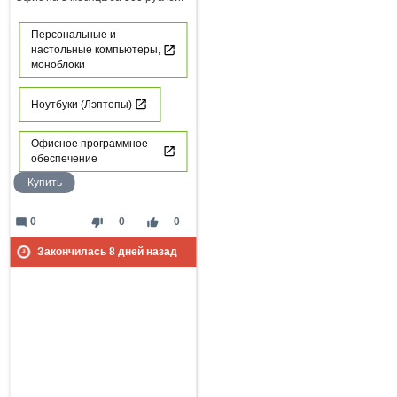
Персональные и
настольные компьютеры,
моноблоки
Ноутбуки (Лэптопы)
Офисное программное
обеспечение
Купить
mode_comment
thumb_down
thumb_up
0
0
0
Закончилась
8
дней назад