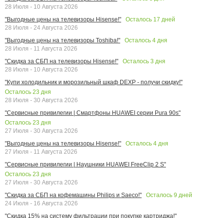
28 Июля - 10 Августа 2026
Осталось
17
дней
"Выгодные цены на телевизоры Hisense!"
28 Июля - 24 Августа 2026
Осталось
4
дня
"Выгодные цены на телевизоры Toshiba!"
28 Июля - 11 Августа 2026
Осталось
3
дня
"Скидка за СБП на телевизоры Hisense!"
28 Июля - 10 Августа 2026
"Купи холодильник и морозильный шкаф DEXP - получи скидку!"
Осталось
23
дня
28 Июля - 30 Августа 2026
"Сервисные привилегии | Смартфоны HUAWEI серии Pura 90s"
Осталось
23
дня
27 Июля - 30 Августа 2026
Осталось
4
дня
"Выгодные цены на телевизоры Hisense!"
27 Июля - 11 Августа 2026
"Сервисные привилегии | Наушники HUAWEI FreeClip 2 S"
Осталось
23
дня
27 Июля - 30 Августа 2026
Осталось
9
дней
"Скидка за СБП на кофемашины Philips и Saeco!"
24 Июля - 16 Августа 2026
"Скидка 15% на систему фильтрации при покупке картриджа!"