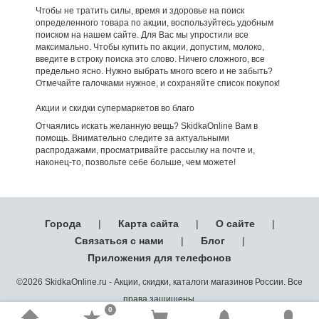
Чтобы не тратить силы, время и здоровье на поиск
определенного товара по акции, воспользуйтесь удобным
поиском на нашем сайте. Для Вас мы упростили все
максимально. Чтобы купить по акции, допустим, молоко,
введите в строку поиска это слово. Ничего сложного, все
предельно ясно. Нужно выбрать много всего и не забыть?
Отмечайте галочками нужное, и сохраняйте список покупок!
Акции и скидки супермаркетов во благо
Отчаялись искать желанную вещь? SkidkaOnline Вам в
помощь. Внимательно следите за актуальными
распродажами, просматривайте рассылку на почте и,
наконец-то, позвольте себе больше, чем можете!
Города
|
Карта сайта
|
О сайте
|
Связаться с нами
|
Блог
|
Приложения для телефонов
©2026 SkidkaOnline.ru - Акции, скидки, каталоги магазинов России. Все
права защищены.
0