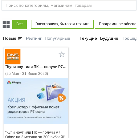
|
Все
Электроника, бытовая техника
Программное обеспе
sort
Новые
Рейтинг
Популярные
Текущие
Будущие
Прошед
"Купи ноут или ПК — получи Р7 Офис на 3 месяца за 300 рублей!"
(25 Мая - 31 Июля 2026)
"Купи ноут или ПК — получи Р7
Офис на 3 месяца за 300 рублей!"