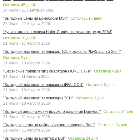
Осталось
45
дней
24 Июля - 21 Сентября 2026
Осталось
15
дней
"Выгодные цены на моноблоки MSI!"
22 Июля - 22 Августа 2026
"Купи комплект техники Haier, Candy - получи скидку до 20%!"
Осталось
10
дней
21 Июля - 17 Августа 2026
"Выгодный комплект: телевизор TCL и консоль PlayStation 5 Slim!"
Осталось
3
дня
21 Июля - 10 Августа 2026
Осталось
4
дня
"Сервисные привилегии | смартфон HONOR X7e"
21 Июля - 11 Августа 2026
Осталось
3
дня
"Выгодный комплект: телевизоры iFFALCON"
21 Июля - 10 Августа 2026
Осталось
3
дня
"Выгодный комплект: телевизоры TCL!"
21 Июля - 10 Августа 2026
Осталось
24
дня
"Выгодная цена на мойку высокого давления Daewoo!"
21 Июля - 31 Августа 2026
Осталось
24
дня
"Выгодные цены на мойки высокого давления Bort!"
21 Июля - 31 Августа 2026
Осталось
24
дня
"Выгодные цены на мониторы LG!"