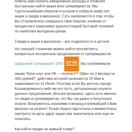
помочь Вам снизить ежедневные расходы и позволит
быстренько найти акции всех супермаркетов. Мы
тщательнейшим образом отыскали и собрали инфу про
акции и скидки в магазинах. Суть заключается в том, чтобы
Вы отправлялись совершать свои покупки, начиная от
продуктов и заканчивая дорогостоящей бытовой техникой,
по наиболее выгодным ценам.
Скидки и акции в магазинах – все подробности и детали
На текущей страничке можно найти просмотреть
конкретные интересные предложения от супермаркетов
Цифровой супермаркет DNS
. Мы опубликовали
акцию "Купи ноут или ПК — получи Р7 Офис на 3 месяца за
300 рублей!", действие которой начинается 25 Мая и
заканчивается 31 Июля. Поэтому если Вы житель города
Козьмодемьянск либо же его гость, детальненько изучите
данные предложения. Вполне возможно, здесь есть именно
те скидки в супермаркетах, что Вы так давно и безутешно
искали. Вооружитесь знаниями и вперед в ближайший к Вам
магазин на шопинг! Только будьте бдительны и внимательно
смотрите на дату, вдруг акция уже закончилась или еще не
началась.
Как найти скидки на нужный товар?