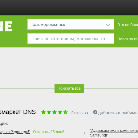
Козьмодемьянск
Это не Ваш
Поиск по к
Показать все
рмаркет DNS
2
отзыва
добавить в любим
ции:
"Аудиосистема в комплекте
вары «Редмонд»!"
Осталось
25
дней
Samsung!"