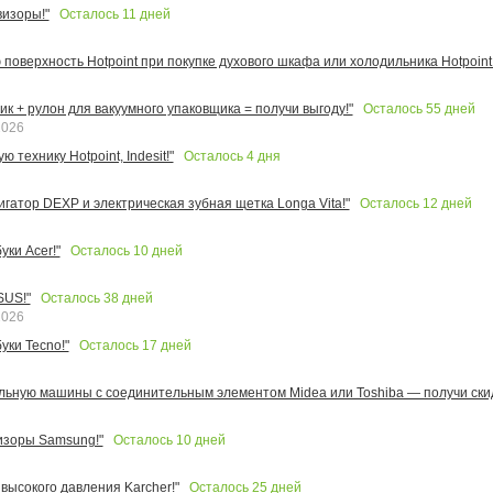
Осталось
11
дней
изоры!"
поверхность Hotpoint при покупке духового шкафа или холодильника Hotpoint!
Осталось
55
дней
к + рулон для вакуумного упаковщика = получи выгоду!"
2026
Осталось
4
дня
 технику Hotpoint, Indesit!"
Осталось
12
дней
игатор DEXP и электрическая зубная щетка Longa Vita!"
Осталось
10
дней
ки Acer!"
Осталось
38
дней
SUS!"
2026
Осталось
17
дней
уки Tecno!"
льную машины с соединительным элементом Midea или Toshiba — получи скид
Осталось
10
дней
изоры Samsung!"
Осталось
25
дней
высокого давления Karcher!"