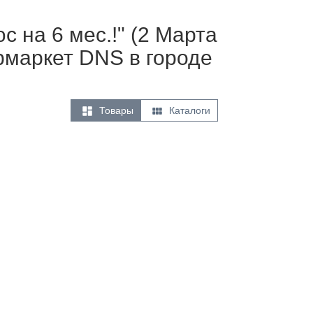
 на 6 мес.!" (2 Марта
рмаркет DNS в городе


Товары
Каталоги