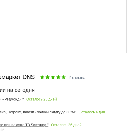
рмаркет DNS
2
отзыва
ии на сегодня
Осталось
25
дней
ы «Редмонд»!"
Осталось
4
дня
o, Hotpoint, Indesit - получи скидку до 30%!"
Осталось
26
дней
те при покупке ТВ Samsung!"
026