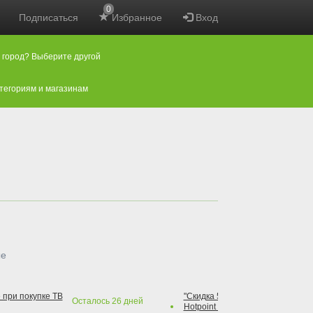
0
Подписаться
Избранное
Вход
 город? Выберите другой
атегориям и магазинам
ые
 при покупке ТВ
"Скидка 50% на варочную повер
Осталось
26
дней
Hotpoint при покупке духового 