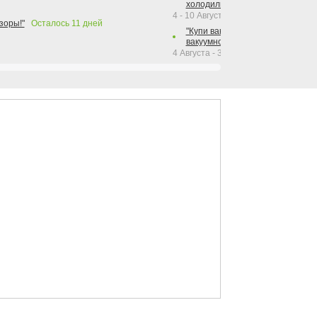
холодильника Hotpoint!"
4 - 10 Августа 2026
зоры!"
Осталось
11
дней
"Купи вакуумный упаковщик + р
вакуумного упаковщика = получи
4 Августа - 30 Сентября 2026