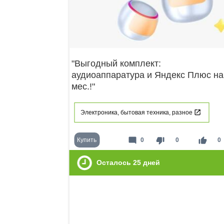
"Выгодный комплект:
аудиоаппаратура и Яндекс Плюс на
мес.!"
Электроника, бытовая техника, разное
mode_comment
thumb_down
thumb_up
Купить
0
0
0
Осталось
25
дней