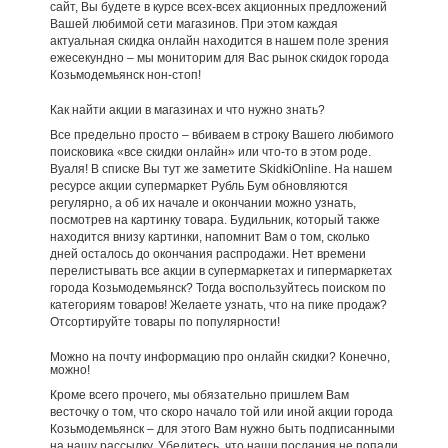
сайт, Вы будете в курсе всех-всех акционных предложений
Вашей любимой сети магазинов. При этом каждая
актуальная скидка онлайн находится в нашем поле зрения
ежесекундно – мы мониторим для Вас рынок скидок города
Козьмодемьянск нон-стоп!
Как найти акции в магазинах и что нужно знать?
Все предельно просто – вбиваем в строку Вашего любимого
поисковика «все скидки онлайн» или что-то в этом роде.
Вуаля! В списке Вы тут же заметите SkidkiOnline. На нашем
ресурсе акции супермаркет Рубль Бум обновляются
регулярно, а об их начале и окончании можно узнать,
посмотрев на картинку товара. Будильник, который также
находится внизу картинки, напомнит Вам о том, сколько
дней осталось до окончания распродажи. Нет времени
перелистывать все акции в супермаркетах и гипермаркетах
города Козьмодемьянск? Тогда воспользуйтесь поиском по
категориям товаров! Желаете узнать, что на пике продаж?
Отсортируйте товары по популярности!
Можно на почту информацию про онлайн скидки? Конечно,
можно!
Кроме всего прочего, мы обязательно пришлем Вам
весточку о том, что скоро начало той или иной акции города
Козьмодемьянск – для этого Вам нужно быть подписанными
на нашу рассылку. Убедитесь, что наши послания не попали