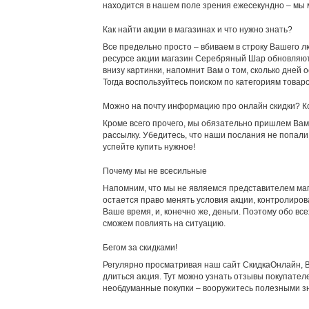
находится в нашем поле зрения ежесекундно – мы м
Как найти акции в магазинах и что нужно знать?
Все предельно просто – вбиваем в строку Вашего лю
ресурсе акции магазин Серебряный Шар обновляются
внизу картинки, напомнит Вам о том, сколько дней
Тогда воспользуйтесь поиском по категориям товар
Можно на почту информацию про онлайн скидки? К
Кроме всего прочего, мы обязательно пришлем Вам 
рассылку. Убедитесь, что наши послания не попал
успейте купить нужное!
Почему мы не всесильные
Напомним, что мы не являемся представителем ма
остается право менять условия акции, контролиров
Ваше время, и, конечно же, деньги. Поэтому обо вс
сможем повлиять на ситуацию.
Бегом за скидками!
Регулярно просматривая наш сайт СкидкаОнлайн, Вы
длиться акция. Тут можно узнать отзывы покупател
необдуманные покупки – вооружитесь полезными з