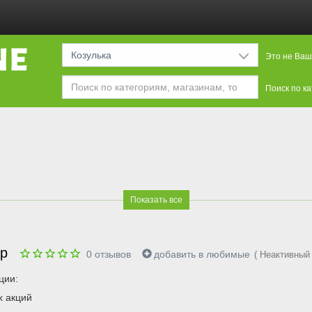
Козулька
Это не Ваш
Поиск по к
Показать все
ар
0
отзывов
добавить в любимые
( Неактивный 
ции:
х акций