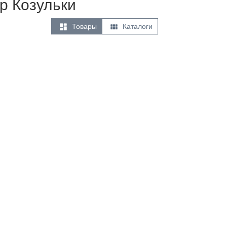
р Козульки


Товары
Каталоги