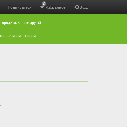
0
Подписаться
Избранное
Вход
 город? Выберите другой
атегориям и магазинам
)