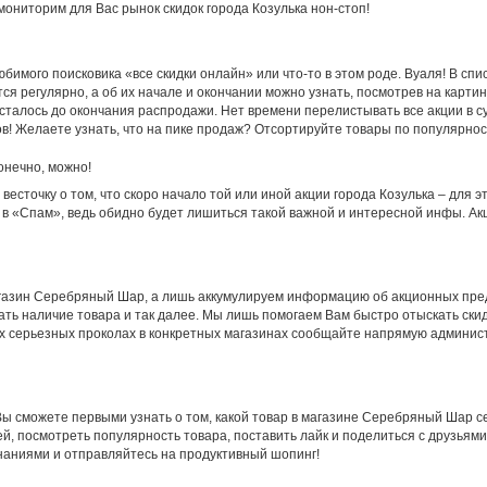
ониторим для Вас рынок скидок города Козулька нон-стоп!
бимого поисковика «все скидки онлайн» или что-то в этом роде. Вуаля! В спи
 регулярно, а об их начале и окончании можно узнать, посмотрев на картин
 осталось до окончания распродажи. Нет времени перелистывать все акции в 
ов! Желаете узнать, что на пике продаж? Отсортируйте товары по популярнос
онечно, можно!
весточку о том, что скоро начало той или иной акции города Козулька – для
и в «Спам», ведь обидно будет лишиться такой важной и интересной инфы. А
газин Серебряный Шар, а лишь аккумулируем информацию об акционных пред
ать наличие товара и так далее. Мы лишь помогаем Вам быстро отыскать ски
ех серьезных проколах в конкретных магазинах сообщайте напрямую администр
 сможете первыми узнать о том, какой товар в магазине Серебряный Шар сег
ей, посмотреть популярность товара, поставить лайк и поделиться с друзьями
наниями и отправляйтесь на продуктивный шопинг!