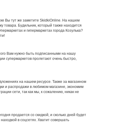
ске Вы тут же заметите SkidkiOnline. На нашем
ку товара. Будильник, который также находится
супермаркетах и гипермаркетах города Козулька?
ти!
 этого Вам нужно быть подписанными на нашу
кции супермаркетов пролетают очень быстро,
ложениях на нашем ресурсе. Также за магазином
дки и распродажи в любимом магазине, экономим
ации сети, так как мы, к сожалению, никак не
одня продается со скидкой, и сколько дней будет
 находкой в соцсетях. Хватит совершать