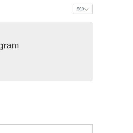
500
egram