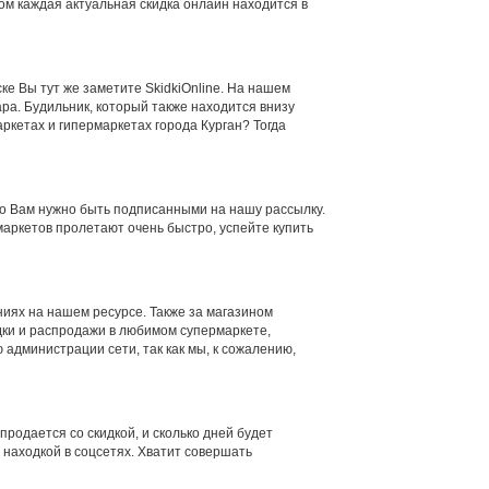
ом каждая актуальная скидка онлайн находится в
ске Вы тут же заметите SkidkiOnline. На нашем
ара. Будильник, который также находится внизу
ркетах и гипермаркетах города Курган? Тогда
ого Вам нужно быть подписанными на нашу рассылку.
маркетов пролетают очень быстро, успейте купить
иях на нашем ресурсе. Также за магазином
дки и распродажи в любимом супермаркете,
 администрации сети, так как мы, к сожалению,
родается со скидкой, и сколько дней будет
 находкой в соцсетях. Хватит совершать