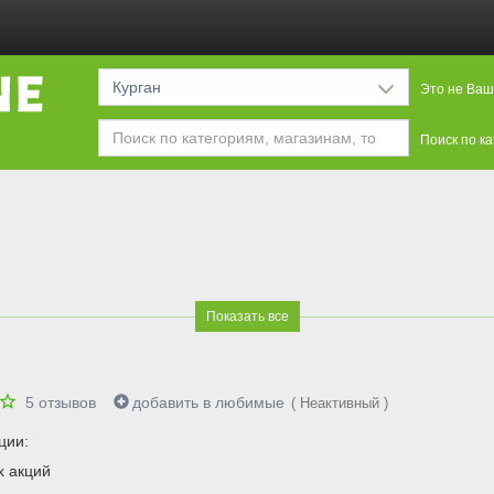
Курган
Это не Ваш
Поиск по к
Показать все
5
отзывов
добавить в любимые
( Неактивный )
ции:
х акций