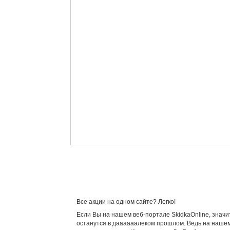
Все акции на одном сайте? Легко!
Если Вы на нашем веб-портале SkidkaOnline, значи
останутся в даааааалеком прошлом. Ведь на нашем 