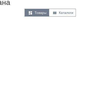
ана


Товары
Каталоги