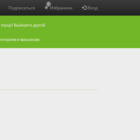
0
Подписаться
Избранное
Вход
 город? Выберите другой
атегориям и магазинам