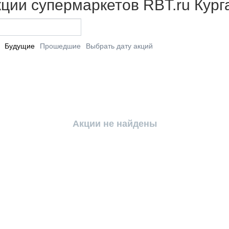
ции супермаркетов RBT.ru Кург
Будущие
Прошедшие
Выбрать дату акций
Акции не найдены