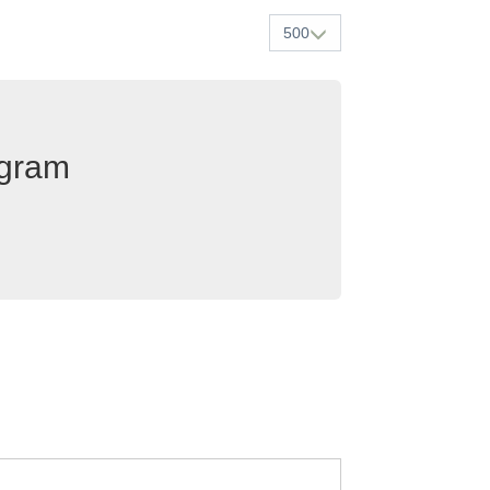
500
egram