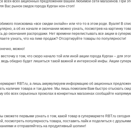
урсе всех-всех акционных предложений Вашей любимой сети магазинов. При эт
я Вас рынок скидок города Курган нон-стоп!
бимого поисковика «все скидки онлайн» или что-то в этом роде. Вуаля! В спи
лярно, а об их начале и окончании можно узнать, посмотрев на картинку тов
ось до окончания распродажи. Нет времени перелистывать все акции в суперма
лаете узнать, что на пике продаж? Отсортируйте товары по популярности!
онечно, можно!
весточку о том, что скоро начало той или иной акции города Курган – для эт
, ведь обидно будет лишиться такой важной и интересной инфы. Акции супер
ермаркет RBT.ru, а лишь аккумулируем информацию об акционных предложен
ать наличие товара и так далее. Мы лишь помогаем Вам быстро отыскать ски
ому обо всех серьезных проколах в конкретных магазинах сообщайте напрямую
 сможете первыми узнать о том, какой товар в супермаркете RBT.ru сегодня п
ей, посмотреть популярность товара, поставить лайк и поделиться с друзьями
наниями и отправляйтесь на продуктивный шопинг!