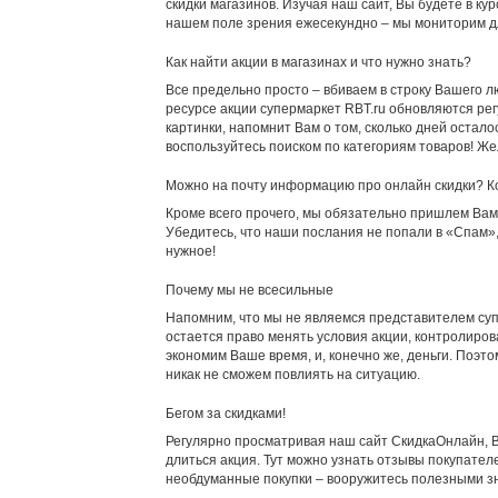
скидки магазинов. Изучая наш сайт, Вы будете в к
нашем поле зрения ежесекундно – мы мониторим дл
Как найти акции в магазинах и что нужно знать?
Все предельно просто – вбиваем в строку Вашего лю
ресурсе акции супермаркет RBT.ru обновляются регу
картинки, напомнит Вам о том, сколько дней остал
воспользуйтесь поиском по категориям товаров! Же
Можно на почту информацию про онлайн скидки? К
Кроме всего прочего, мы обязательно пришлем Вам 
Убедитесь, что наши послания не попали в «Спам»
нужное!
Почему мы не всесильные
Напомним, что мы не являемся представителем суп
остается право менять условия акции, контролиров
экономим Ваше время, и, конечно же, деньги. Поэт
никак не сможем повлиять на ситуацию.
Бегом за скидками!
Регулярно просматривая наш сайт СкидкаОнлайн, Вы
длиться акция. Тут можно узнать отзывы покупател
необдуманные покупки – вооружитесь полезными з