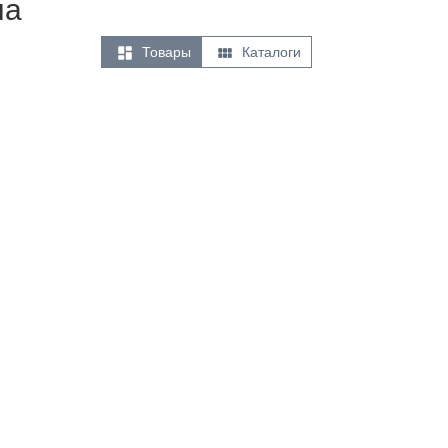
на


Товары
Каталоги