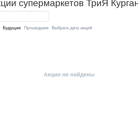
кции супермаркетов ТриЯ Курга
Будущие
Прошедшие
Выбрать дату акций
Акции не найдены