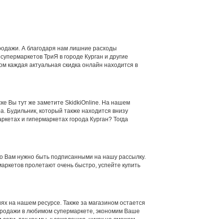
продажи. А благодаря нам лишние расходы
супермаркетов ТриЯ в городе Курган и другие
ом каждая актуальная скидка онлайн находится в
ске Вы тут же заметите SkidkiOnline. На нашем
а. Будильник, который также находится внизу
ркетах и гипермаркетах города Курган? Тогда
ого Вам нужно быть подписанными на нашу рассылку.
маркетов пролетают очень быстро, успейте купить
х на нашем ресурсе. Также за магазином остается
спродажи в любимом супермаркете, экономим Ваше