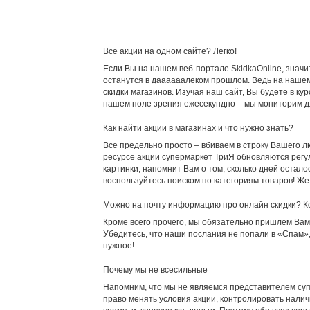
Все акции на одном сайте? Легко!
Если Вы на нашем веб-портале SkidkaOnline, значи
останутся в даааааалеком прошлом. Ведь на нашем 
скидки магазинов. Изучая наш сайт, Вы будете в к
нашем поле зрения ежесекундно – мы мониторим дл
Как найти акции в магазинах и что нужно знать?
Все предельно просто – вбиваем в строку Вашего лю
ресурсе акции супермаркет ТриЯ обновляются регул
картинки, напомнит Вам о том, сколько дней остал
воспользуйтесь поиском по категориям товаров! Же
Можно на почту информацию про онлайн скидки? К
Кроме всего прочего, мы обязательно пришлем Вам 
Убедитесь, что наши послания не попали в «Спам»
нужное!
Почему мы не всесильные
Напомним, что мы не являемся представителем су
право менять условия акции, контролировать нали