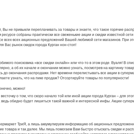
т, Вы не привыкли переплачивать за товары и знаете, что такое горячие рас
ресурсе собраны практически все свеженькие акции и скидки известной сети 
урсе всех-всех акционных предложений Вашей любимой сети магазинов. При эт
я Вас рынок скидок города Курган нон-стоп!
бимого поисковика «все скидки онлайн» или что-то в этом роде. Вуаля! В спи
ярно, а об их начале и окончании можно узнать, посмотрев на картинку товар
ось до окончания распродажи. Нет времени перелистывать все акции в суперма
лаете узнать, что на пике продаж? Отсортируйте товары по популярности!
онечно, можно!
весточку о том, что скоро начало той или иной акции города Курган – для эт
, ведь обидно будет лишиться такой важной и интересной инфы. Акции супер
пермаркет ТриЯ, а лишь аккумулируем информацию об акционных предложения
чие товара и так далее. Мы лишь помогаем Вам быстро отыскать скидки и ра