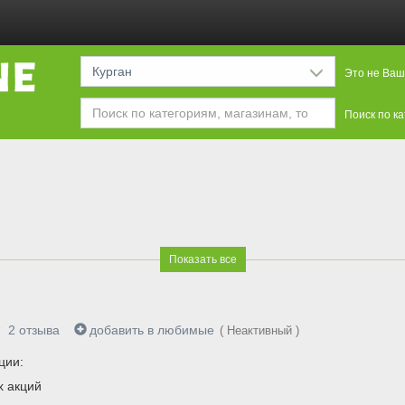
Курган
Это не Ваш
Поиск по к
Показать все
2
отзыва
добавить в любимые
( Неактивный )
ции:
х акций