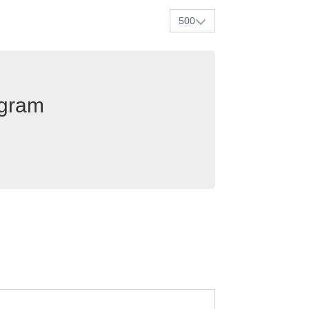
500
egram