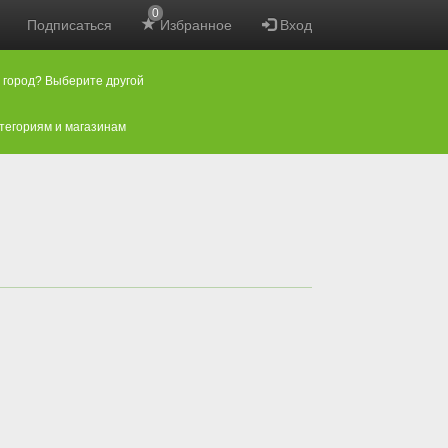
0
Подписаться
Избранное
Вход
 город? Выберите другой
атегориям и магазинам