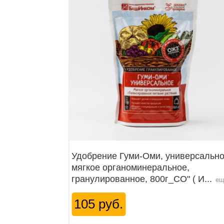
Удобрение Гуми-Оми, универсальн
мягкое органоминеральное,
гранулированное, 800г_СО" ( И
...
ещ
105 руб.