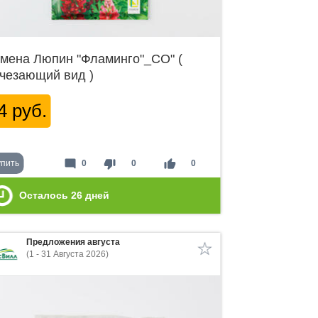
мена Люпин "Фламинго"_СО" (
чезающий вид )
4 руб.
mode_comment
thumb_down
thumb_up
упить
0
0
0
Осталось
26
дней
Предложения августа
(1 - 31 Августа 2026)