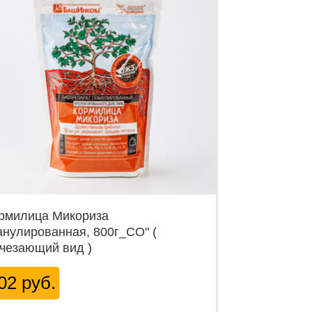
рмилица Микориза
анулированная, 800г_СО" (
чезающий вид )
02 руб.