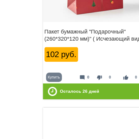
Пакет бумажный "Подарочный"
(260*320*120 мм)" ( Исчезающий вид
102 руб.
mode_comment
thumb_down
thumb_up
Купить
0
0
0
Осталось
26
дней