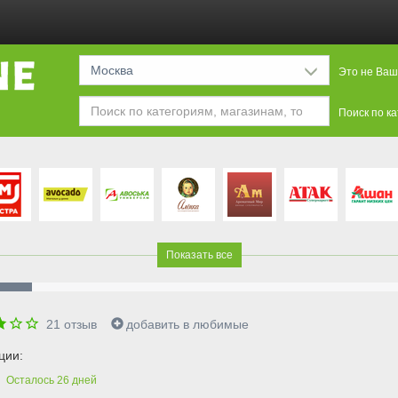
Москва
Это не Ваш
Поиск по к
Показать все
21
отзыв
добавить в любимые
ции:
Осталось
26
дней