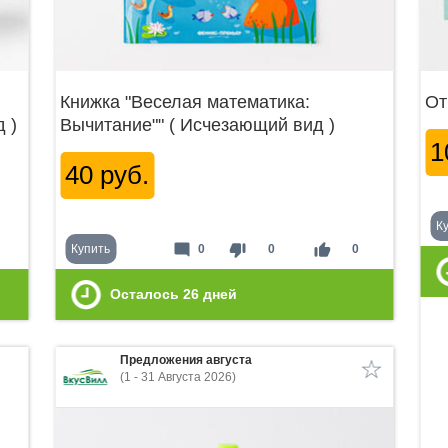
Книжка "Веселая математика:
От
 )
Вычитание"" ( Исчезающий вид )
1
40 руб.
К
mode_comment
thumb_down
thumb_up
Купить
0
0
0
Осталось
26
дней
Предложения августа
(1 - 31 Августа 2026)