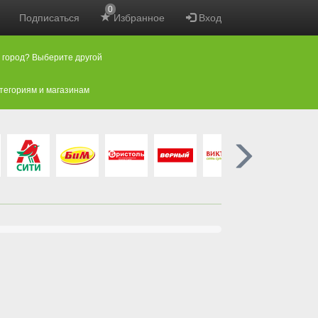
0
Подписаться
Избранное
Вход
 город? Выберите другой
атегориям и магазинам