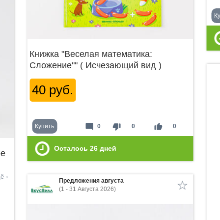
К
Книжка "Веселая математика:
Сложение"" ( Исчезающий вид )
40 руб.
mode_comment
thumb_down
thumb_up
Купить
0
0
0
Осталось
26
дней
ое
ё ›
Предложения августа
(1 - 31 Августа 2026)