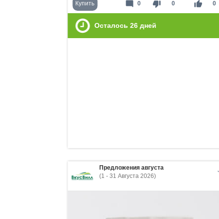
mode_comment
thumb_down
thumb_up
Купить
0
0
0
Осталось
26
дней
Предложения августа
(1 - 31 Августа 2026)