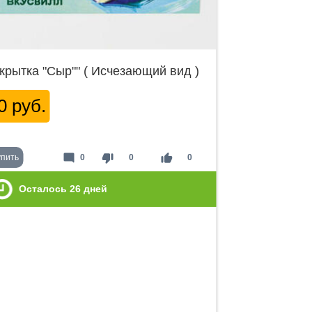
крытка "Сыр"" ( Исчезающий вид )
0 руб.
mode_comment
thumb_down
thumb_up
упить
0
0
0
Осталось
26
дней