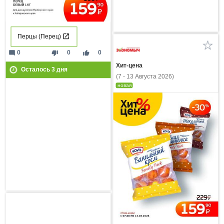
Перцы (Перец)
mode_comment
thumb_down
thumb_up
0
0
0
Хит-цена
Осталось
3
дня
(7 - 13 Августа 2026)
новая