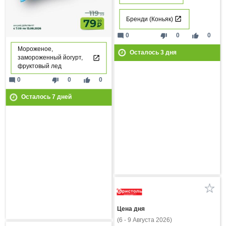
Бренди (Коньяк)
mode_comment
thumb_down
thumb_up
0
0
0
Мороженое,
Осталось
3
дня
замороженный йогурт,
фруктовый лед
mode_comment
thumb_down
thumb_up
0
0
0
Осталось
7
дней
Цена дня
(6 - 9 Августа 2026)