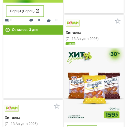
Перцы (Перец)
mode_comment
thumb_down
thumb_up
0
0
0
Осталось
3
дня
Хит-цена
(7 - 13 Августа 2026)
новая
Хит-цена
(7 - 13 Августа 2026)