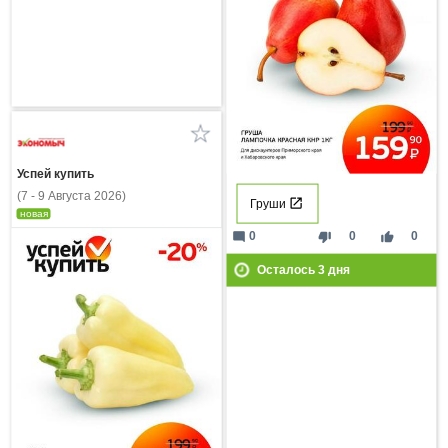
Успей купить
(7 - 9 Августа 2026)
Груши
новая
mode_comment
thumb_down
thumb_up
0
0
0
Осталось
3
дня