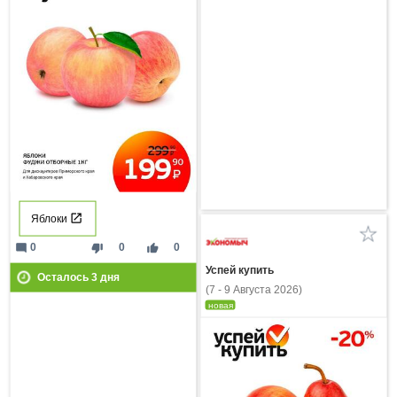
Яблоки
mode_comment
thumb_down
thumb_up
0
0
0
Успей купить
Осталось
3
дня
(7 - 9 Августа 2026)
новая