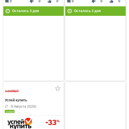
mode_comment
thumb_down
thumb_up
mode_comment
thumb_down
thumb_up
0
0
0
0
0
0
Осталось
3
дня
Осталось
3
дня
Успей купить
(7 - 9 Августа 2026)
новая