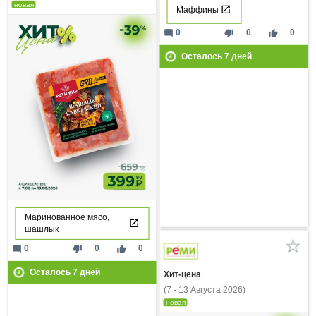
новая
Маффины
mode_comment
thumb_down
thumb_up
0
0
0
Осталось
7
дней
Маринованное мясо,
шашлык
mode_comment
thumb_down
thumb_up
0
0
0
Осталось
7
дней
Хит-цена
(7 - 13 Августа 2026)
новая