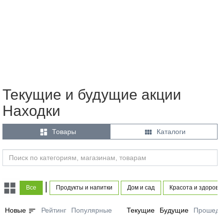
Текущие и будущие акции
Находки


Товары
Каталоги
|
Все
Продукты и напитки
Дом и сад
Красота и здоров
sort
Новые
Рейтинг
Популярные
Текущие
Будущие
Прошед