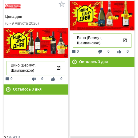
Цена дня
(6 - 9 Августа 2026)
Вино (Вермут,
Шампанское)
mode_comment
thumb_down
thumb_up
0
0
0
Осталось
3
дня
Вино (Вермут,
Шампанское)
mode_comment
thumb_down
thumb_up
0
0
0
Осталось
3
дня
24
/5913