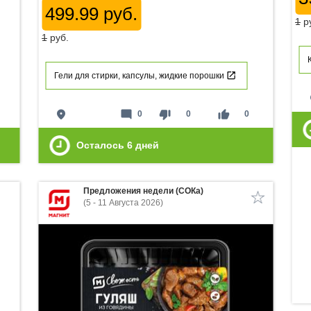
499.99 руб.
1
р
1
руб.
Гели для стирки, капсулы, жидкие порошки
p
place
mode_comment
thumb_down
thumb_up
0
0
0
Осталось
6
дней
Предложения недели (СОКа)
(5 - 11 Августа 2026)