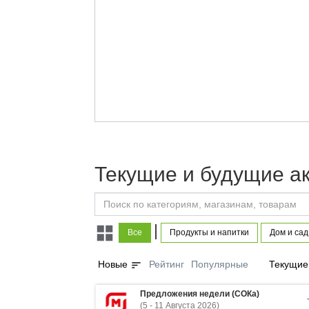
Текущие и будущие а
|
Все
Продукты и напитки
Дом и сад
sort
Новые
Рейтинг
Популярные
Текущие
Предложения недели (СОКа)
(5 - 11 Августа 2026)