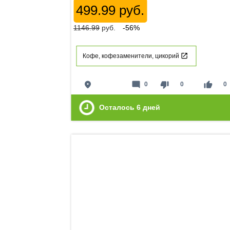
499.99 руб.
1146.99
руб.
-56%
Кофе, кофезаменители, цикорий
place
mode_comment
thumb_down
thumb_up
0
0
0
Осталось
6
дней