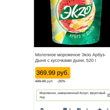
Молочное мороженое Экзо Арбуз-
Дыня с кусочками дыни, 520 г
369.99 руб.
499.99
руб.
-26%
Мороженое, замороженный йогурт, фруктовый
лед
place
mode_comment
thumb_down
thumb_up
0
0
0