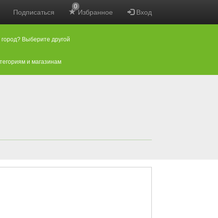
0
Подписаться
Избранное
Вход
 город? Выберите другой
атегориям и магазинам