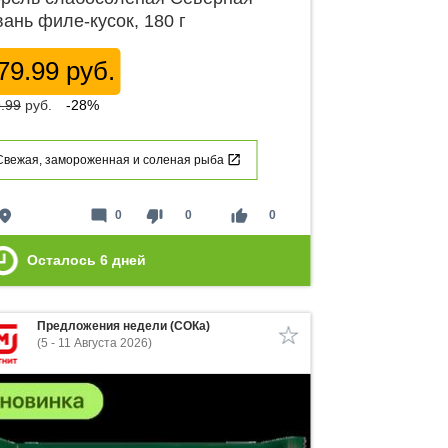
вань филе-кусок, 180 г
79.99 руб.
.99
руб.
-28%
Свежая, замороженная и соленая рыба
lace
mode_comment
thumb_down
thumb_up
0
0
0
Осталось
6
дней
Предложения недели (СОКа)
(5 - 11 Августа 2026)