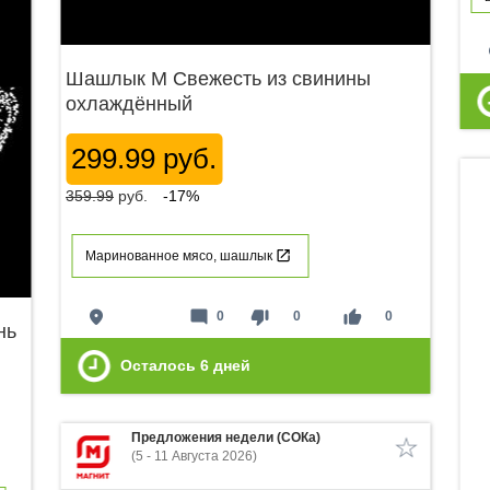
p
Шашлык М Свежесть из свинины
охлаждённый
299.99 руб.
359.99
руб.
-17%
Маринованное мясо, шашлык
place
mode_comment
thumb_down
thumb_up
0
0
0
нь
Осталось
6
дней
Предложения недели (СОКа)
(5 - 11 Августа 2026)