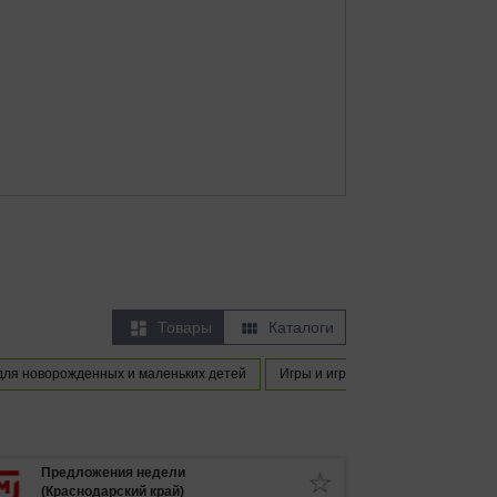


Товары
Каталоги
для новорожденных и маленьких детей
Игры и игрушки
Предметы од
Предложения недели
(Краснодарский край)