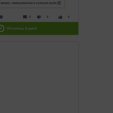
Свежая, замороженная и соленая рыба
lace
mode_comment
thumb_down
thumb_up
0
0
0
Осталось
6
дней