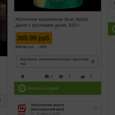
p
Молочное мороженое Экзо Арбуз-
Дыня с кусочками дыни, 520 г
369.99 руб.
499.99
руб.
-26%
Мороженое, замороженный йогурт, фруктовый
лед
place
mode_comment
thumb_down
thumb_up
0
0
0
Осталось
6
дней
Предложения недели
(Краснодарский край)
(5 - 11 Августа 2026)