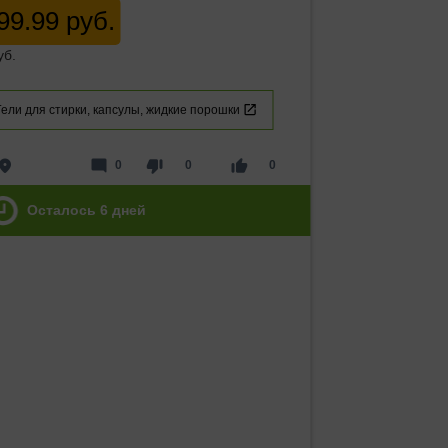
99.99 руб.
уб.
Гели для стирки, капсулы, жидкие порошки
lace
mode_comment
thumb_down
thumb_up
0
0
0
Осталось
6
дней