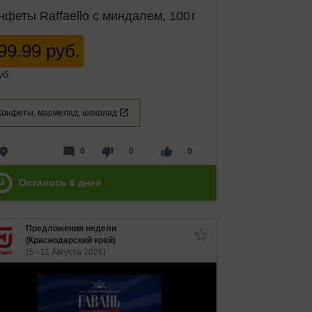
нфеты Raffaello с миндалем, 100 г
99.99 руб.
уб.
Конфеты, мармелад, шоколад
lace
mode_comment
thumb_down
thumb_up
0
0
0
Осталось
6
дней
Предложения недели
(Краснодарский край)
(5 - 11 Августа 2026)