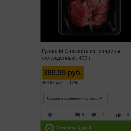
Гуляш М Свежесть из говядины
охлаждённый, 400 г
389.99 руб.
469.99
руб.
-17%
Свежее и замороженное мясо
place
mode_comment
thumb_down
thumb_up
0
0
0
Осталось
6
дней