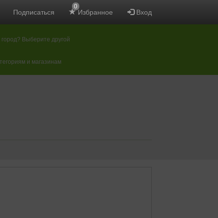
0
Подписаться
Избранное
Вход
 город? Выберите другой
атегориям и магазинам