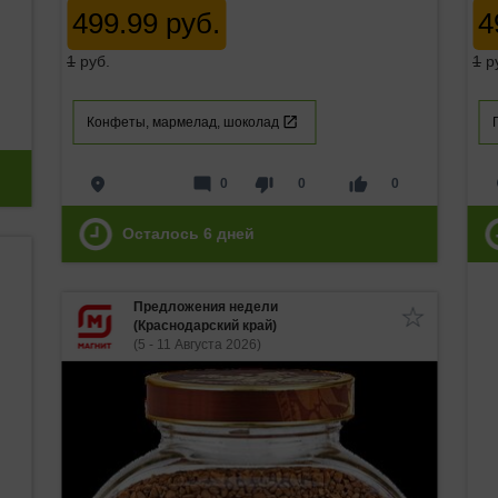
499.99 руб.
4
1
руб.
1
р
Конфеты, мармелад, шоколад
place
mode_comment
thumb_down
thumb_up
p
0
0
0
Осталось
6
дней
Предложения недели
(Краснодарский край)
(5 - 11 Августа 2026)