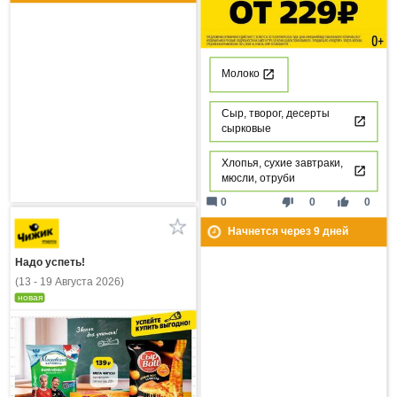
Молоко
Сыр, творог, десерты
сырковые
Хлопья, сухие завтраки,
мюсли, отруби
mode_comment
thumb_down
thumb_up
0
0
0
Начнется через
9
дней
Надо успеть!
(13 - 19 Августа 2026)
новая