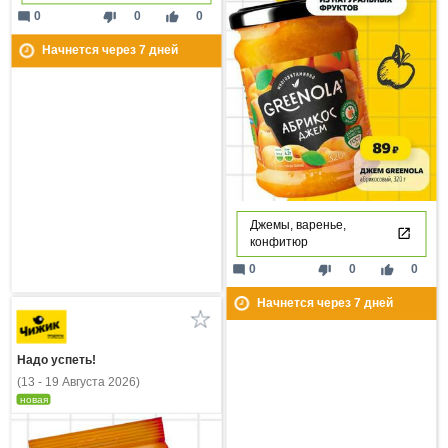
mode_comment
thumb_down
thumb_up
0
0
0
Начнется через
7
дней
Джемы, варенье,
конфитюр
mode_comment
thumb_down
thumb_up
0
0
0
Начнется через
7
дней
Надо успеть!
(13 - 19 Августа 2026)
новая