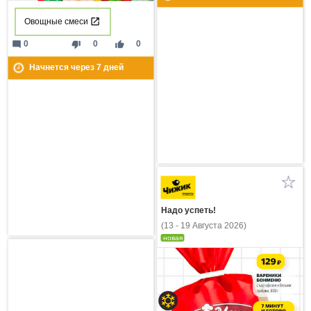
Овощные смеси
mode_comment
thumb_down
thumb_up
0
0
0
Начнется через
7
дней
Надо успеть!
(13 - 19 Августа 2026)
новая