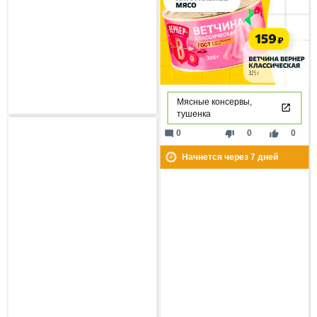
Мясные консервы,
тушенка
mode_comment
thumb_down
thumb_up
0
0
0
Начнется через
7
дней