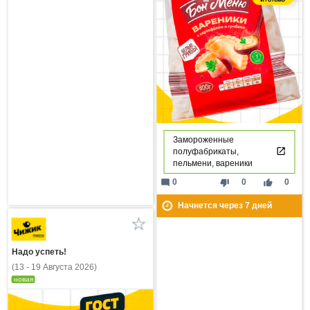
Замороженные
полуфабрикаты,
пельмени, вареники
mode_comment
thumb_down
thumb_up
0
0
0
Начнется через
7
дней
Надо успеть!
(13 - 19 Августа 2026)
новая