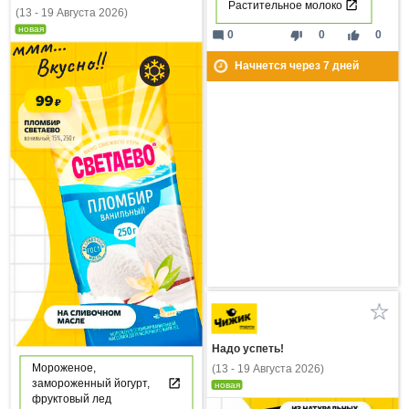
Растительное молоко
(13 - 19 Августа 2026)
новая
mode_comment
thumb_down
thumb_up
0
0
0
Начнется через
7
дней
Надо успеть!
Мороженое,
(13 - 19 Августа 2026)
замороженный йогурт,
новая
фруктовый лед