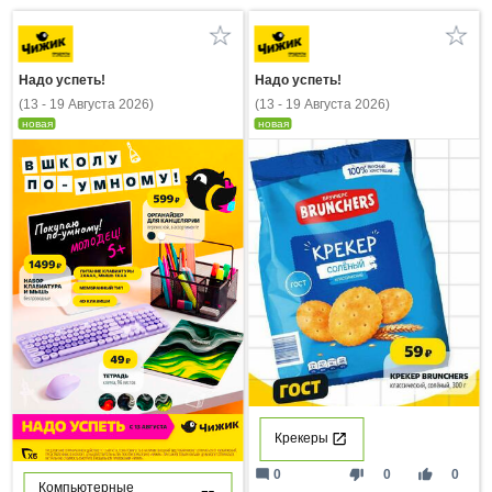
Надо успеть!
Надо успеть!
(13 - 19 Августа 2026)
(13 - 19 Августа 2026)
новая
новая
Крекеры
mode_comment
thumb_down
thumb_up
0
0
0
Компьютерные