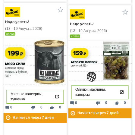
Надо успеть!
Надо успеть!
(13 - 19 Августа 2026)
(13 - 19 Августа 2026)
новая
новая
Оливки, маслины,
Мясные консервы,
каперсы
тушенка
mode_comment
thumb_down
thumb_up
0
0
0
mode_comment
thumb_down
thumb_up
0
0
0
Начнется через
7
дней
Начнется через
7
дней