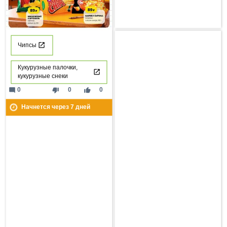
Чипсы
Кукурузные палочки,
кукурузные снеки
mode_comment
thumb_down
thumb_up
0
0
0
Начнется через
7
дней