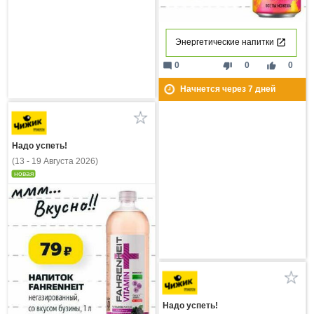
Энергетические напитки
mode_comment
thumb_down
thumb_up
0
0
0
Начнется через
7
дней
Надо успеть!
(13 - 19 Августа 2026)
новая
Надо успеть!