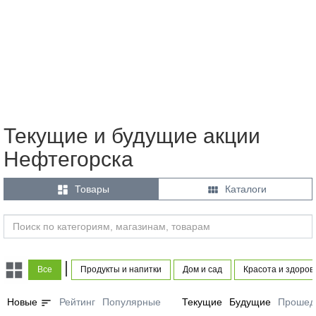
Текущие и будущие акции
Нефтегорска


Товары
Каталоги
|
Все
Продукты и напитки
Дом и сад
Красота и здоров
sort
Новые
Рейтинг
Популярные
Текущие
Будущие
Прошед