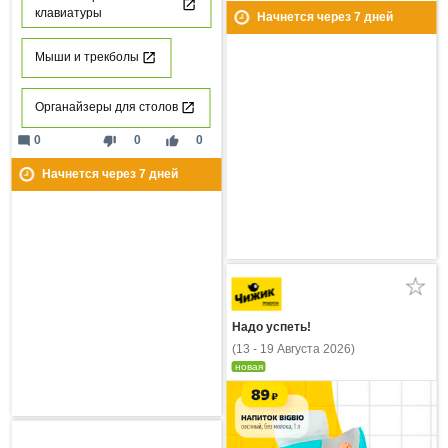
клавиатуры
Начнется через
7
дней
Мыши и трекболы
Органайзеры для столов
mode_comment
thumb_down
thumb_up
0
0
0
Начнется через
7
дней
Надо успеть!
(13 - 19 Августа 2026)
новая