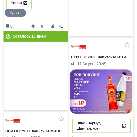
Чипсы
Купить
mode_comment
thumb_down
thumb_up
0
0
+1
Осталось
10
дней
ПРИ ПОКУПКЕ напиток МАРТИНИ ФИЕРО 0,75л газ напиток РИЧ 1л за 1 рубль
(4 - 17 Августа 2026)
Вино (Вермут,
Шампанское)
ПРИ ПОКУПКЕ коньяк АРМЯНСКИЙ 3 ЗВЕЗДЫ 0,5л газ напиток ЭКСПОРТ СТАЙЛ КЛАССИК КОЛА 1 л за 1 рубль