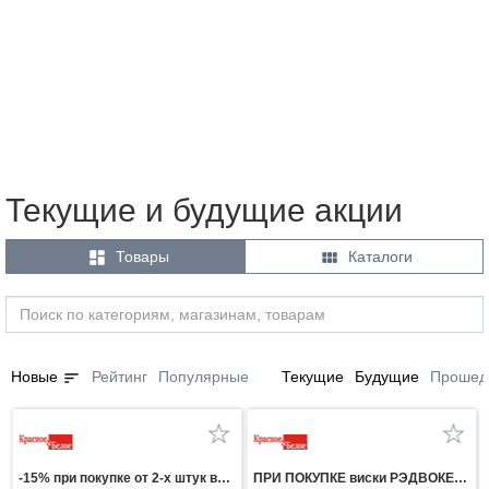
Текущие и будущие акции


Товары
Каталоги
sort
Новые
Рейтинг
Популярные
Текущие
Будущие
Прошед
-15% при покупке от 2-х штук вино ШАТО ТАМАНЬ белое сухое и розовое сухое 0,75л
ПРИ ПОКУПКЕ виски РЭДВОКЕР 0,5л газ напиток ЭКСПОРТ СТАЙЛ КЛАССИК КОЛА 0,5л за 1 рубль