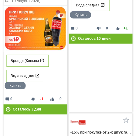
(4 - 10 Августа 2026)
Вода сладкая
Купить
mode_comment
thumb_down
thumb_up
0
0
+1
Осталось
10
дней
Бренди (Коньяк)
Вода сладкая
Купить
mode_comment
thumb_down
thumb_up
0
-1
0
Осталось
3
дня
-15% при покупке от 2-х штук газ напиток FRESH BAR КОЛА в ассортименте 0,48л