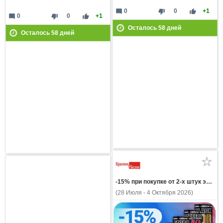
mode_comment
thumb_down
thumb_up
0
0
+1
mode_comment
thumb_down
thumb_up
0
0
+1
Осталось
58
дней
Осталось
58
дней
-15% при покупке от 2-х штук энергетический напиток ТОРНАДО в ассортимент 0,33л
(28 Июля - 4 Октября 2026)