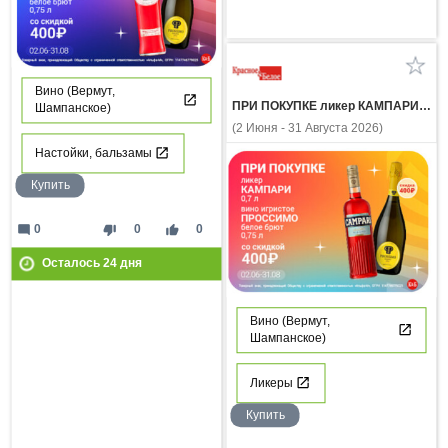
Вино (Вермут,
ПРИ ПОКУПКЕ ликер КАМПАРИ 0.7л вино игристое ПРОССИМО белое брют 0.75л со скидкой 400 рублей
Шампанское)
(2 Июня - 31 Августа 2026)
Настойки, бальзамы
Купить
mode_comment
thumb_down
thumb_up
0
0
0
Осталось
24
дня
Вино (Вермут,
Шампанское)
Ликеры
Купить