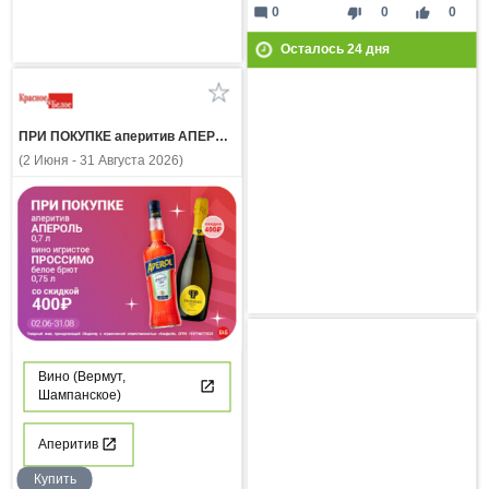
mode_comment
thumb_down
thumb_up
0
0
0
Осталось
24
дня
ПРИ ПОКУПКЕ аперитив АПЕРОЛЬ 0.7л вино игристое ПРОССИМО белое брют 0.75л со скидкой 400 рублей
(2 Июня - 31 Августа 2026)
Вино (Вермут,
Шампанское)
Аперитив
Купить