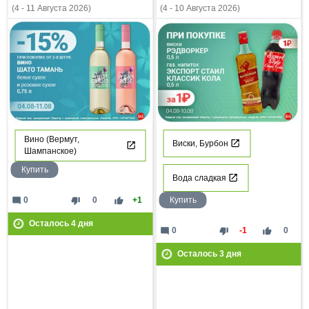
(4 - 11 Августа 2026)
(4 - 10 Августа 2026)
Вино (Вермут,
Виски, Бурбон
Шампанское)
Купить
Вода сладкая
Купить
mode_comment
thumb_down
thumb_up
0
0
+1
Осталось
4
дня
mode_comment
thumb_down
thumb_up
0
-1
0
Осталось
3
дня