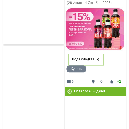
(28 Июля - 4 Октября 2026)
Вода сладкая
Купить
mode_comment
thumb_down
thumb_up
0
0
+1
Осталось
58
дней