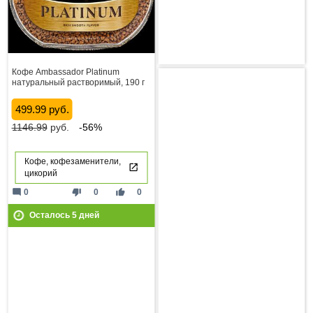
Кофе Ambassador Platinum
натуральный растворимый, 190 г
499.99 руб.
1146.99
руб.
-56%
Кофе, кофезаменители,
цикорий
mode_comment
thumb_down
thumb_up
0
0
0
Осталось
5
дней