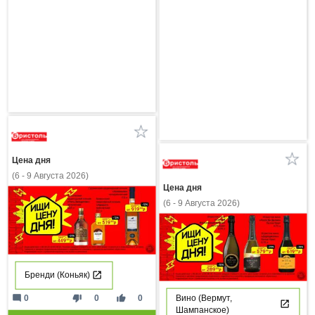
Цена дня
(6 - 9 Августа 2026)
Цена дня
(6 - 9 Августа 2026)
Бренди (Коньяк)
mode_comment
thumb_down
thumb_up
0
0
0
Вино (Вермут,
Шампанское)