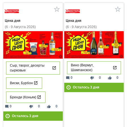
Цена дня
Цена дня
(6 - 9 Августа 2026)
(6 - 9 Августа 2026)
Вино (Вермут,
Сыр, творог, десерты
Шампанское)
сырковые
mode_comment
thumb_down
thumb_up
0
0
0
Виски, Бурбон
Осталось
3
дня
Бренди (Коньяк)
mode_comment
thumb_down
thumb_up
0
0
0
Осталось
3
дня