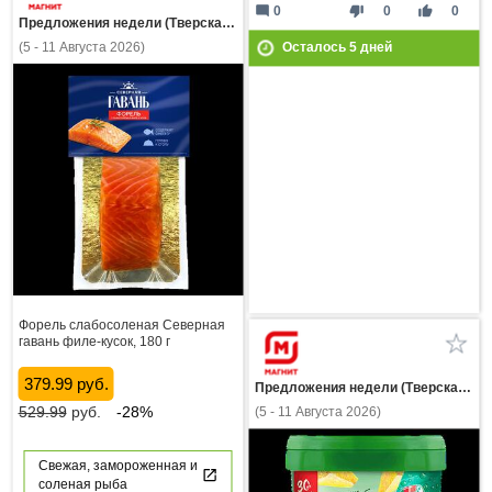
mode_comment
thumb_down
thumb_up
0
0
0
Предложения недели (Тверская область)
(5 - 11 Августа 2026)
Осталось
5
дней
Форель слабосоленая Северная
гавань филе-кусок, 180 г
379.99 руб.
Предложения недели (Тверская область)
529.99
руб.
-28%
(5 - 11 Августа 2026)
Свежая, замороженная и
соленая рыба