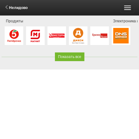
Нелидово
Пере
Продукты
Электроника и
меню
Показать все