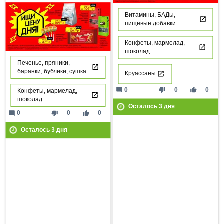
Витамины, БАДы,
пищевые добавки
Конфеты, мармелад,
шоколад
Печенье, пряники,
баранки, бублики, сушка
Круассаны
mode_comment
thumb_down
thumb_up
0
0
0
Конфеты, мармелад,
шоколад
Осталось
3
дня
mode_comment
thumb_down
thumb_up
0
0
0
Осталось
3
дня