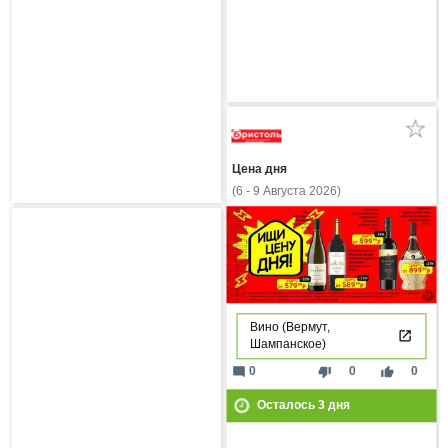
Цена дня
(6 - 9 Августа 2026)
Вино (Вермут,
Шампанское)
mode_comment
thumb_down
thumb_up
0
0
0
Осталось
3
дня