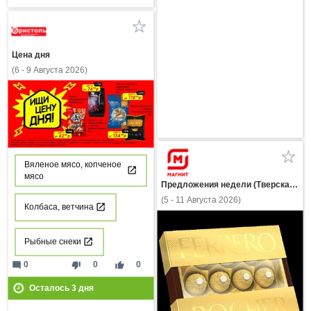
Цена дня
(6 - 9 Августа 2026)
Вяленое мясо, копченое
мясо
Предложения недели (Тверская область)
(5 - 11 Августа 2026)
Колбаса, ветчина
Рыбные снеки
mode_comment
thumb_down
thumb_up
0
0
0
Осталось
3
дня