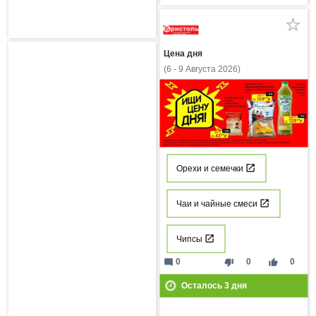
Цена дня
(6 - 9 Августа 2026)
Орехи и семечки
Чаи и чайные смеси
Чипсы
mode_comment
thumb_down
thumb_up
0
0
0
Осталось
3
дня