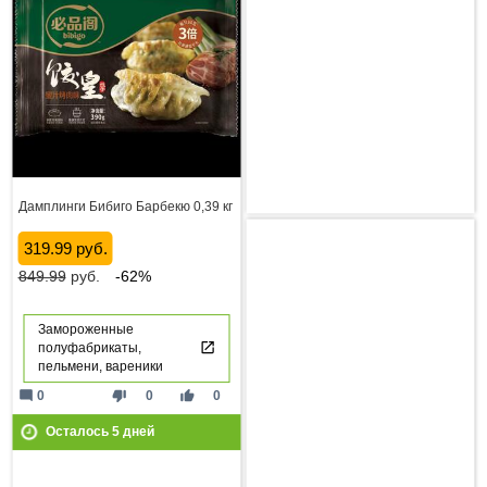
Дамплинги Бибиго Барбекю 0,39 кг
319.99 руб.
849.99
руб.
-62%
Замороженные
полуфабрикаты,
пельмени, вареники
mode_comment
thumb_down
thumb_up
0
0
0
Осталось
5
дней