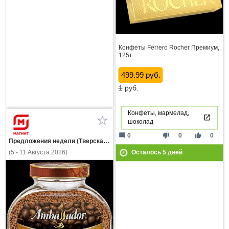
Конфеты Ferrero Rocher Премиум,
125 г
499.99 руб.
1
руб.
Конфеты, мармелад,
шоколад
mode_comment
thumb_down
thumb_up
0
0
0
Предложения недели (Тверская область)
(5 - 11 Августа 2026)
Осталось
5
дней