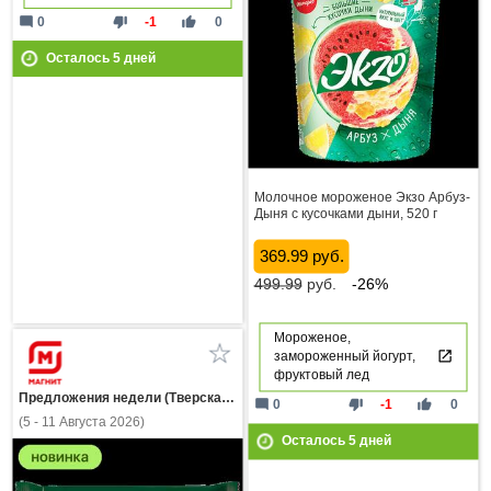
mode_comment
thumb_down
thumb_up
0
-1
0
Осталось
5
дней
Молочное мороженое Экзо Арбуз-
Дыня с кусочками дыни, 520 г
369.99 руб.
499.99
руб.
-26%
Мороженое,
замороженный йогурт,
фруктовый лед
Предложения недели (Тверская область)
mode_comment
thumb_down
thumb_up
0
-1
0
(5 - 11 Августа 2026)
Осталось
5
дней