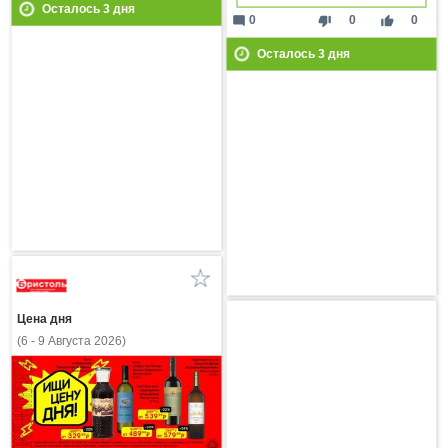
Осталось
3
дня
mode_comment
thumb_down
thumb_up
0
0
0
Осталось
3
дня
Цена дня
(6 - 9 Августа 2026)