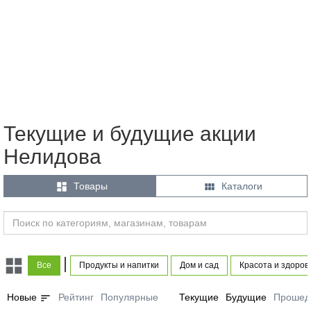
Текущие и будущие акции
Нелидова


Товары
Каталоги
|
Все
Продукты и напитки
Дом и сад
Красота и здоров
sort
Новые
Рейтинг
Популярные
Текущие
Будущие
Прошед