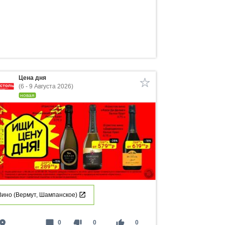
Цена дня
(6 - 9 Августа 2026)
новая
Вино (Вермут, Шампанское)
lace
mode_comment
thumb_down
thumb_up
0
0
0