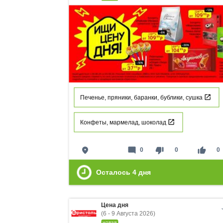
Печенье, пряники, баранки, бублики, сушка
Конфеты, мармелад, шоколад
place
mode_comment
thumb_down
thumb_up
0
0
0
Осталось
4
дня
Цена дня
(6 - 9 Августа 2026)
новая