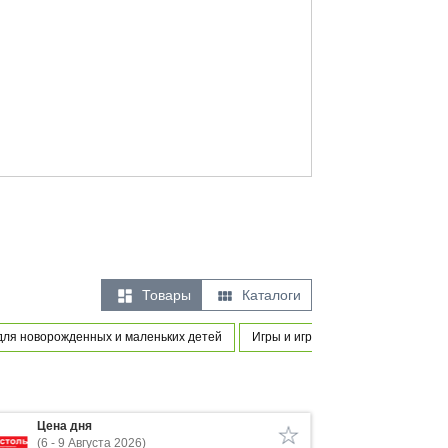


Товары
Каталоги
для новорожденных и маленьких детей
Игры и игрушки
Предметы од
Цена дня
(6 - 9 Августа 2026)