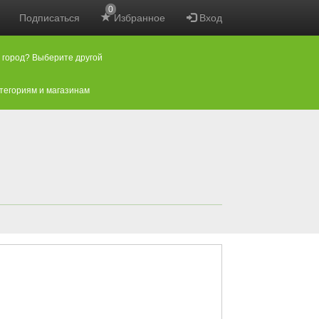
0
Подписаться
Избранное
Вход
 город? Выберите другой
атегориям и магазинам