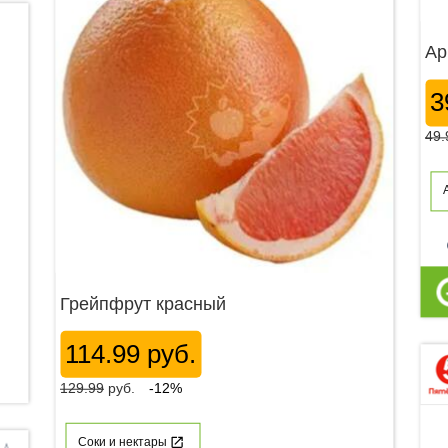
Ар
3
49.
p
Грейпфрут красный
114.99 руб.
129.99
руб.
-12%
Соки и нектары