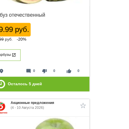
буз отечественный
9.99 руб.
99
руб.
-20%
Арбузы
lace
mode_comment
thumb_down
thumb_up
0
0
0
Осталось
5
дней
Акционные предложения
(4 - 10 Августа 2026)