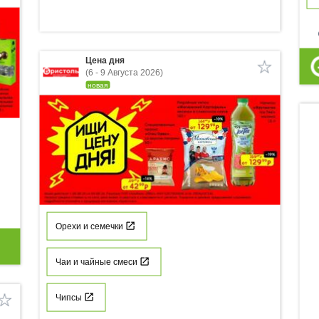
p
Цена дня
(6 - 9 Августа 2026)
новая
Орехи и семечки
Чаи и чайные смеси
Чипсы