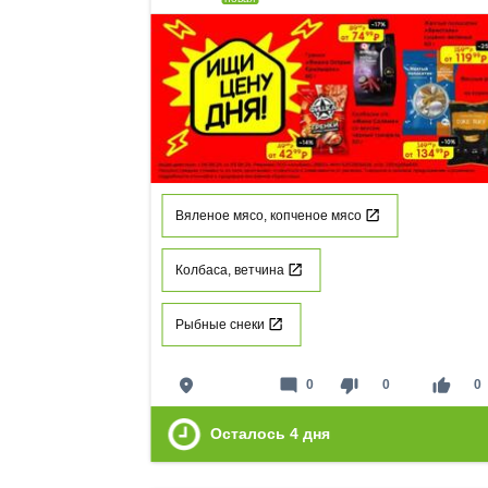
Вяленое мясо, копченое мясо
Колбаса, ветчина
Рыбные снеки
place
mode_comment
thumb_down
thumb_up
0
0
0
Осталось
4
дня