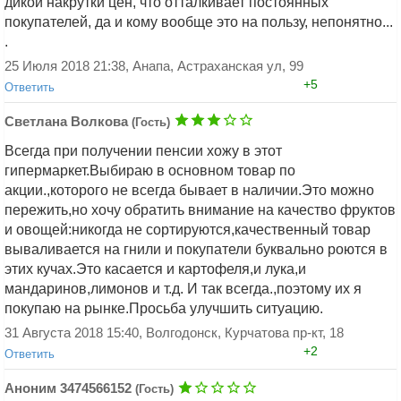
дикой накрутки цен, что отталкивает постоянных
покупателей, да и кому вообще это на пользу, непонятно...
.
25 Июля 2018 21:38, Анапа, Астраханская ул, 99
+5
Ответить
Светлана Волкова
(Гость)
Всегда при получении пенсии хожу в этот
гипермаркет.Выбираю в основном товар по
акции.,которого не всегда бывает в наличии.Это можно
пережить,но хочу обратить внимание на качество фруктов
и овощей:никогда не сортируются,качественный товар
Добавить ответ
вываливается на гнили и покупатели буквально роются в
этих кучах.Это касается и картофеля,и лука,и
мандаринов,лимонов и т.д. И так всегда.,поэтому их я
покупаю на рынке.Просьба улучшить ситуацию.
31 Августа 2018 15:40, Волгодонск, Курчатова пр-кт, 18
+2
Ответить
Аноним 3474566152
(Гость)