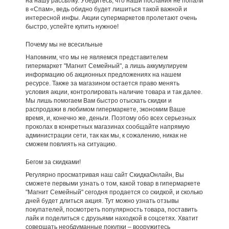
на нашу рассылку. Убедитесь, что наши послания не попали
в «Спам», ведь обидно будет лишиться такой важной и
интересной инфы. Акции супермаркетов пролетают очень
быстро, успейте купить нужное!
Почему мы не всесильные
Напомним, что мы не являемся представителем
гипермаркет "Магнит Семейный", а лишь аккумулируем
информацию об акционных предложениях на нашем
ресурсе. Также за магазином остается право менять
условия акции, контролировать наличие товара и так далее.
Мы лишь помогаем Вам быстро отыскать скидки и
распродажи в любимом гипермаркете, экономим Ваше
время, и, конечно же, деньги. Поэтому обо всех серьезных
проколах в конкретных магазинах сообщайте напрямую
администрации сети, так как мы, к сожалению, никак не
сможем повлиять на ситуацию.
Бегом за скидками!
Регулярно просматривая наш сайт СкидкаОнлайн, Вы
сможете первыми узнать о том, какой товар в гипермаркете
"Магнит Семейный" сегодня продается со скидкой, и сколько
дней будет длиться акция. Тут можно узнать отзывы
покупателей, посмотреть популярность товара, поставить
лайк и поделиться с друзьями находкой в соцсетях. Хватит
совершать необдуманные покупки – вооружитесь