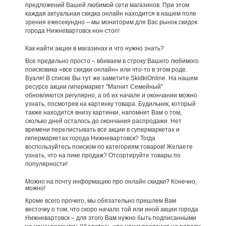
предложений Вашей любимой сети магазинов. При этом
каждая актуальная скидка онлайн находится в нашем поле
зрения ежесекундно – мы мониторим для Вас рынок скидок
города Нижневартовск нон-стоп!
Как найти акции в магазинах и что нужно знать?
Все предельно просто – вбиваем в строку Вашего любимого
поисковика «все скидки онлайн» или что-то в этом роде.
Вуаля! В списке Вы тут же заметите SkidkiOnline. На нашем
ресурсе акции гипермаркет "Магнит Семейный"
обновляются регулярно, а об их начале и окончании можно
узнать, посмотрев на картинку товара. Будильник, который
также находится внизу картинки, напомнит Вам о том,
сколько дней осталось до окончания распродажи. Нет
времени перелистывать все акции в супермаркетах и
гипермаркетах города Нижневартовск? Тогда
воспользуйтесь поиском по категориям товаров! Желаете
узнать, что на пике продаж? Отсортируйте товары по
популярности!
Можно на почту информацию про онлайн скидки? Конечно,
можно!
Кроме всего прочего, мы обязательно пришлем Вам
весточку о том, что скоро начало той или иной акции города
Нижневартовск – для этого Вам нужно быть подписанными