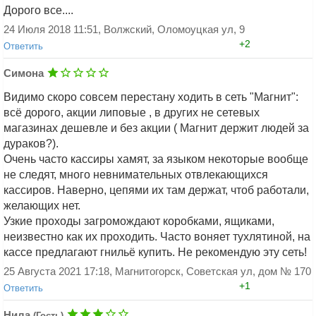
Дорого все....
ценнику. Закон.
Добавить ответ
21 Января 2020 21:38, Магнитогорск
24 Июля 2018 11:51, Волжский, Оломоуцкая ул, 9
+0
Ответить
+2
Ответить
Симона
Видимо скоро совсем перестану ходить в сеть "Магнит":
всё дорого, акции липовые , в других не сетевых
магазинах дешевле и без акции ( Магнит держит людей за
дураков?).
Добавить ответ
Очень часто кассиры хамят, за языком некоторые вообще
Добавить ответ
не следят, много невнимательных отвлекающихся
кассиров. Наверно, цепями их там держат, чтоб работали,
желающих нет.
Узкие проходы загромождают коробками, ящиками,
неизвестно как их проходить. Часто воняет тухлятиной, на
кассе предлагают гнильё купить. Не рекомендую эту сеть!
25 Августа 2021 17:18, Магнитогорск, Советская ул, дом № 170
+1
Ответить
Нила
(Гость)