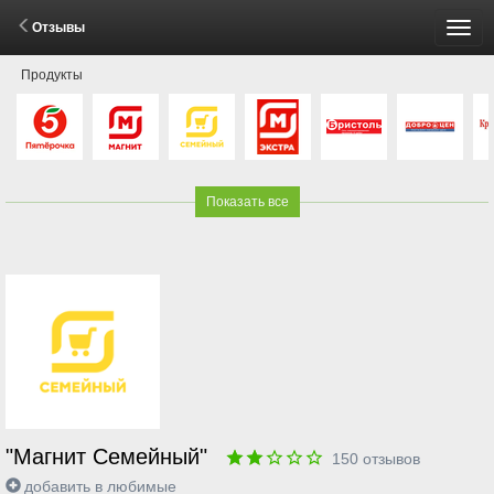
Отзывы
Пере
Продукты
мен
Показать все
"Магнит Семейный"
150
отзывов
добавить в любимые