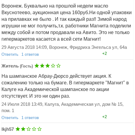
Воронеж. Буквально на прошлой недели масло
Вкуснотеево, аукционная цена 160руб.Ни одной упаковки
на прилавках не было . И так каждый раз!! Зимой народ
игрушки не мог получить,т.к. работники Магнита поделили
между собой и потом продавали на Авито. Это не только
Добавить ответ
гипермаркетов касается а всей сети Магнит!
29 Августа 2018 14:09, Воронеж, Фридриха Энгельса ул, 64а
+2
Ответить
1 ответов
Аноним 5446478645
(Гость)
Житель
(Гость)
Аноним 3474566152 (Гость), Это не
На шампанское Абрау-Дюрсо действует акция. К
только в Воронеже. В Геленджике тоже
сожалению только на бумаге. В гипермаркете "Магнит" в
самое!
Калуге на Академической шампанское по акции
30 Декабря 2019 18:59, Геленджик
+0
отсутствует. И это ни один раз.
Ответить
24 Июля 2018 13:49, Калуга, Академическая ул, дом № 15,
пом. 1
+2
Ответить
1 ответов
Аноним 4034193047
(Гость)
lkjh57
Житель (Гость), обязаны продать по