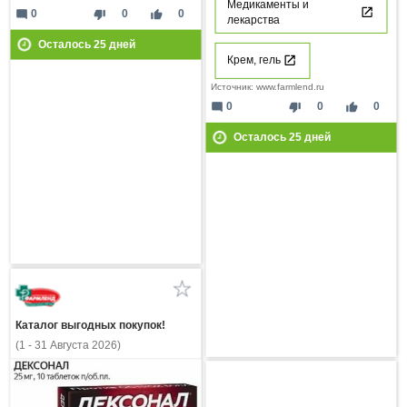
Медикаменты и
mode_comment
thumb_down
thumb_up
0
0
0
лекарства
Осталось
25
дней
Крем, гель
Источник: www.farmlend.ru
mode_comment
thumb_down
thumb_up
0
0
0
Осталось
25
дней
Каталог выгодных покупок!
(1 - 31 Августа 2026)