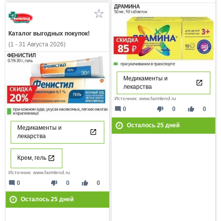
Каталог выгодных покупок!
(1 - 31 Августа 2026)
Медикаменты и
лекарства
Источник: www.farmlend.ru
mode_comment
thumb_down
thumb_up
0
0
0
Осталось
25
дней
Медикаменты и
лекарства
Крем, гель
Источник: www.farmlend.ru
mode_comment
thumb_down
thumb_up
0
0
0
Осталось
25
дней