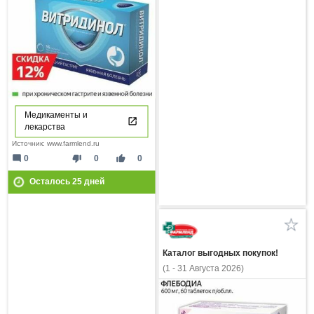
Медикаменты и
лекарства
Источник: www.farmlend.ru
mode_comment
thumb_down
thumb_up
0
0
0
Осталось
25
дней
Каталог выгодных покупок!
(1 - 31 Августа 2026)