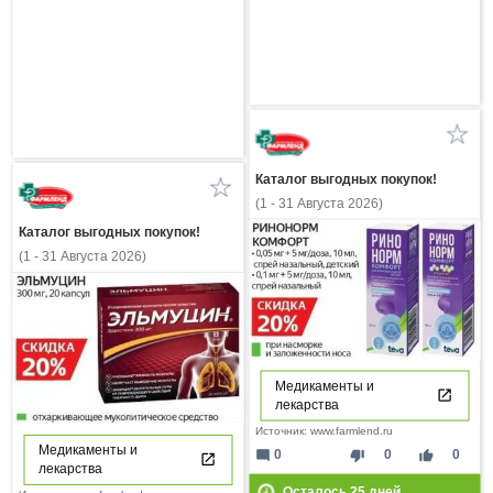
Каталог выгодных покупок!
(1 - 31 Августа 2026)
Каталог выгодных покупок!
(1 - 31 Августа 2026)
Медикаменты и
лекарства
Источник: www.farmlend.ru
Медикаменты и
mode_comment
thumb_down
thumb_up
0
0
0
лекарства
Осталось
25
дней