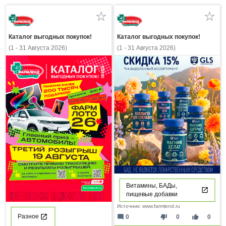
Каталог выгодных покупок!
Каталог выгодных покупок!
(1 - 31 Августа 2026)
(1 - 31 Августа 2026)
Витамины, БАДы,
пищевые добавки
Источник: www.farmlend.ru
mode_comment
thumb_down
thumb_up
Разное
0
0
0