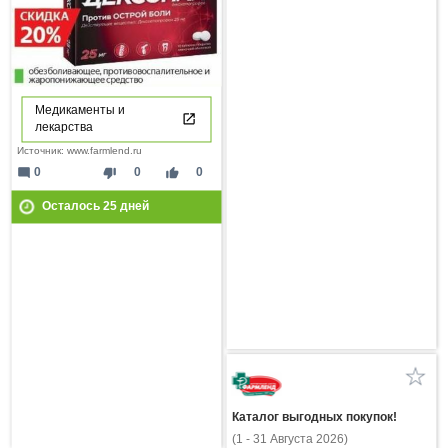
Медикаменты и
лекарства
Источник: www.farmlend.ru
mode_comment
thumb_down
thumb_up
0
0
0
Осталось
25
дней
Каталог выгодных покупок!
(1 - 31 Августа 2026)