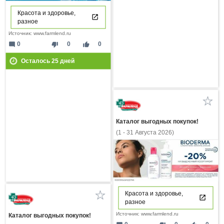
Красота и здоровье,
разное
Источник: www.farmlend.ru
mode_comment
thumb_down
thumb_up
0
0
0
Осталось
25
дней
Каталог выгодных покупок!
(1 - 31 Августа 2026)
Красота и здоровье,
разное
Источник: www.farmlend.ru
Каталог выгодных покупок!