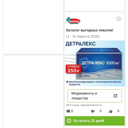
Каталог выгодных покупок!
(1 - 31 Августа 2026)
Медикаменты и
лекарства
Источник: www.farmlend.ru
mode_comment
thumb_down
thumb_up
0
0
0
Осталось
25
дней