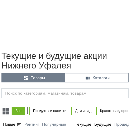
Текущие и будущие акции
Нижнего Уфалея


Товары
Каталоги
|
Все
Продукты и напитки
Дом и сад
Красота и здоров
sort
Новые
Рейтинг
Популярные
Текущие
Будущие
Прошед