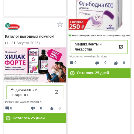
Каталог выгодных покупок!
(1 - 31 Августа 2026)
Медикаменты и
лекарства
Источник: www.farmlend.ru
mode_comment
thumb_down
thumb_up
0
0
0
Осталось
25
дней
Медикаменты и
лекарства
Источник: www.farmlend.ru
mode_comment
thumb_down
thumb_up
0
0
0
Осталось
25
дней