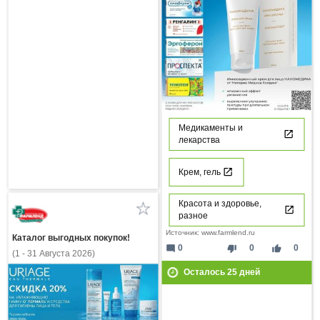
Медикаменты и
лекарства
Крем, гель
Красота и здоровье,
разное
Источник: www.farmlend.ru
Каталог выгодных покупок!
mode_comment
thumb_down
thumb_up
0
0
0
(1 - 31 Августа 2026)
Осталось
25
дней