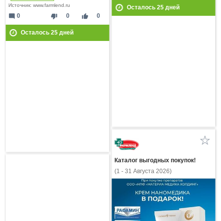
Источник: www.farmlend.ru
Осталось
25
дней
mode_comment
thumb_down
thumb_up
0
0
0
Осталось
25
дней
Каталог выгодных покупок!
(1 - 31 Августа 2026)