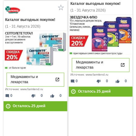
Каталог выгодных покупок!
(1 - 31 Августа 2026)
Каталог выгодных покупок!
(1 - 31 Августа 2026)
Медикаменты и
лекарства
Источник: www.farmlend.ru
Медикаменты и
mode_comment
thumb_down
thumb_up
0
0
0
лекарства
Источник: www.farmlend.ru
Осталось
25
дней
mode_comment
thumb_down
thumb_up
0
0
0
Осталось
25
дней