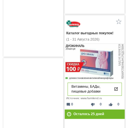
Каталог выгодных покупок!
(1 - 31 Августа 2026)
Витамины, БАДы,
пищевые добавки
Источник: www.farmlend.ru
mode_comment
thumb_down
thumb_up
0
0
0
Осталось
25
дней