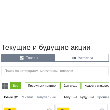
Текущие и будущие акции


Товары
Каталоги
|
Все
Продукты и напитки
Дом и сад
Красота и здоров
sort
Новые
Рейтинг
Популярные
Текущие
Будущие
Прошед