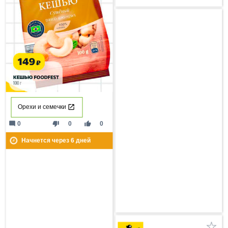
Орехи и семечки
mode_comment
thumb_down
thumb_up
0
0
0
Начнется через
6
дней