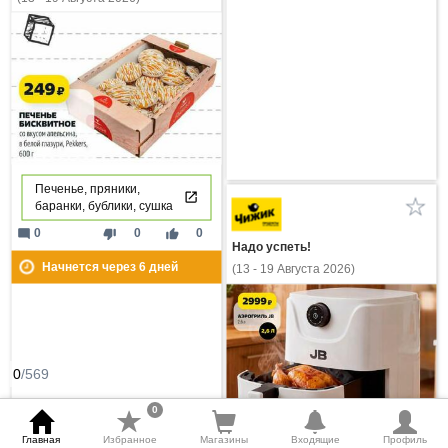
Печенье, пряники,
баранки, бублики, сушка
mode_comment
thumb_down
thumb_up
0
0
0
Надо успеть!
Начнется через
6
дней
(13 - 19 Августа 2026)
0
/569
0
Главная
Избранное
Магазины
Входящие
Профиль