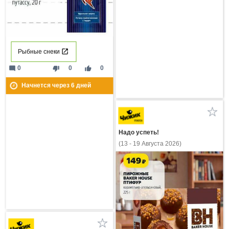
Рыбные снеки
mode_comment
thumb_down
thumb_up
0
0
0
Начнется через
6
дней
Надо успеть!
(13 - 19 Августа 2026)