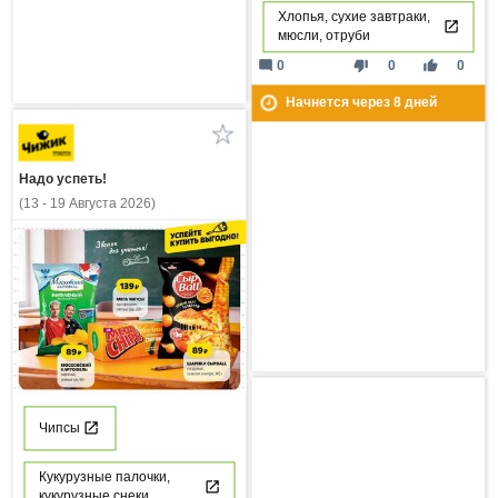
Хлопья, сухие завтраки,
мюсли, отруби
mode_comment
thumb_down
thumb_up
0
0
0
Начнется через
8
дней
Надо успеть!
(13 - 19 Августа 2026)
Чипсы
Кукурузные палочки,
кукурузные снеки