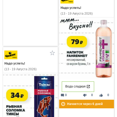
Надо успеть!
(13 - 19 Августа 2026)
Надо успеть!
(13 - 19 Августа 2026)
Вода сладкая
mode_comment
thumb_down
thumb_up
0
0
0
Начнется через
6
дней