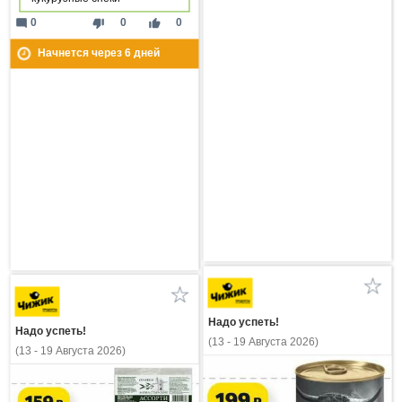
mode_comment
thumb_down
thumb_up
0
0
0
Начнется через
6
дней
Надо успеть!
Надо успеть!
(13 - 19 Августа 2026)
(13 - 19 Августа 2026)