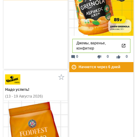
Джемы, варенье,
конфитюр
mode_comment
thumb_down
thumb_up
0
0
0
Начнется через
6
дней
Надо успеть!
(13 - 19 Августа 2026)