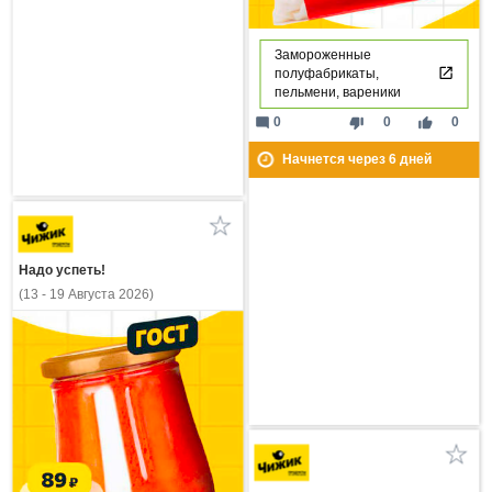
Замороженные
полуфабрикаты,
пельмени, вареники
mode_comment
thumb_down
thumb_up
0
0
0
Начнется через
6
дней
Надо успеть!
(13 - 19 Августа 2026)