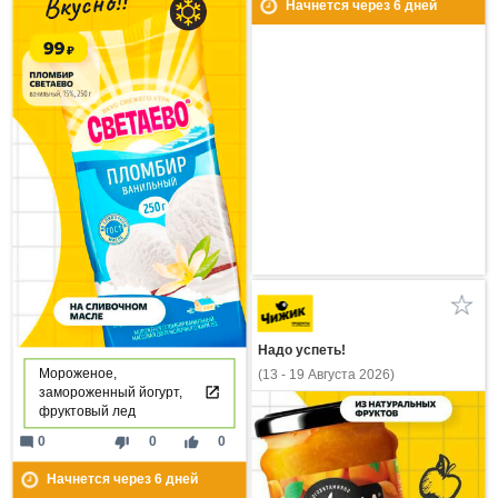
Начнется через
6
дней
Надо успеть!
Мороженое,
(13 - 19 Августа 2026)
замороженный йогурт,
фруктовый лед
mode_comment
thumb_down
thumb_up
0
0
0
Начнется через
6
дней