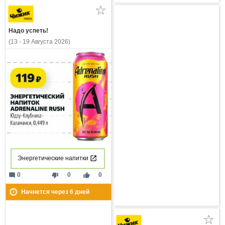
Надо успеть!
(13 - 19 Августа 2026)
Энергетические напитки
mode_comment
thumb_down
thumb_up
0
0
0
Начнется через
6
дней