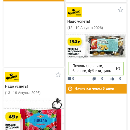
Надо успеть!
(13 - 19 Августа 2026)
Печенье, пряники,
баранки, бублики, сушка
mode_comment
thumb_down
thumb_up
0
0
0
Надо успеть!
Начнется через
6
дней
(13 - 19 Августа 2026)