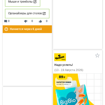
Мыши и трекболы
Органайзеры для столов
mode_comment
thumb_down
thumb_up
0
0
0
Начнется через
6
дней
Надо успеть!
(13 - 19 Августа 2026)