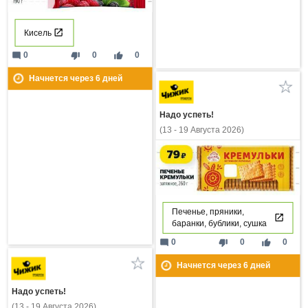
Кисель
mode_comment
thumb_down
thumb_up
0
0
0
Начнется через
6
дней
Надо успеть!
(13 - 19 Августа 2026)
Печенье, пряники,
баранки, бублики, сушка
mode_comment
thumb_down
thumb_up
0
0
0
Начнется через
6
дней
Надо успеть!
(13 - 19 Августа 2026)