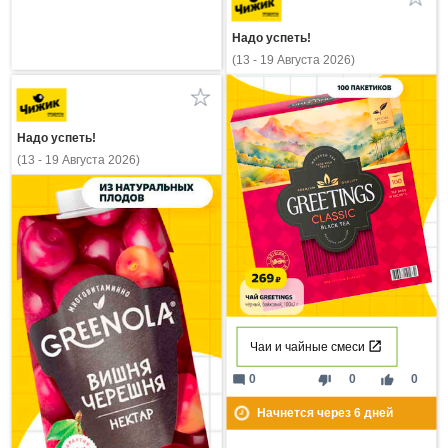
Надо успеть!
(13 - 19 Августа 2026)
Надо успеть!
(13 - 19 Августа 2026)
Чаи и чайные смеси
mode_comment
thumb_down
thumb_up
0
0
0
Начнется через
6
дней