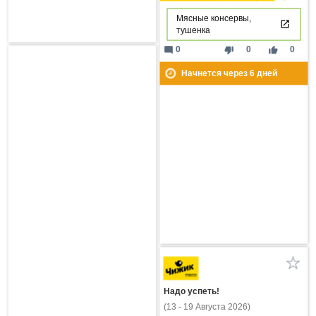
Мясные консервы,
тушенка
mode_comment
thumb_down
thumb_up
0
0
0
Начнется через
6
дней
Надо успеть!
(13 - 19 Августа 2026)