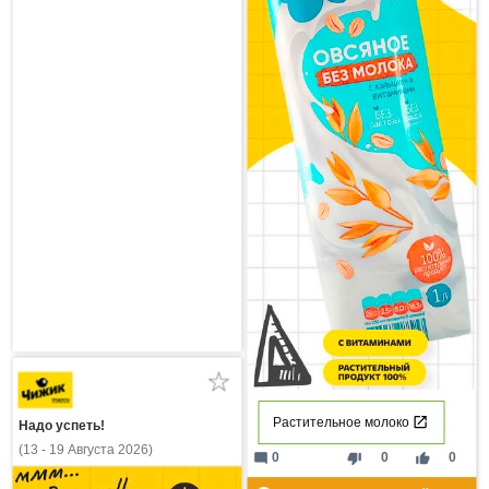
Растительное молоко
Надо успеть!
(13 - 19 Августа 2026)
mode_comment
thumb_down
thumb_up
0
0
0