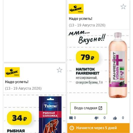
Надо успеть!
(13 - 19 Августа 2026)
Надо успеть!
(13 - 19 Августа 2026)
Вода сладкая
mode_comment
thumb_down
thumb_up
0
0
0
Начнется через
5
дней