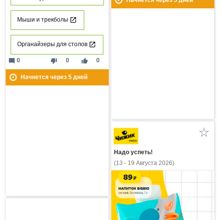
Начнется через
5
дней
Мыши и трекболы
Органайзеры для столов
mode_comment
thumb_down
thumb_up
0
0
0
Начнется через
5
дней
Надо успеть!
(13 - 19 Августа 2026)