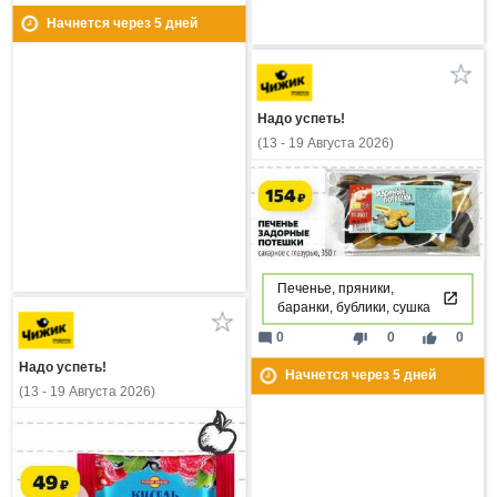
Начнется через
5
дней
Надо успеть!
(13 - 19 Августа 2026)
Печенье, пряники,
баранки, бублики, сушка
mode_comment
thumb_down
thumb_up
0
0
0
Надо успеть!
Начнется через
5
дней
(13 - 19 Августа 2026)