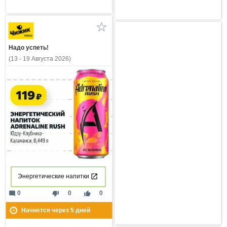
Надо успеть!
(13 - 19 Августа 2026)
Энергетические напитки
mode_comment
thumb_down
thumb_up
0
0
0
Начнется через
5
дней