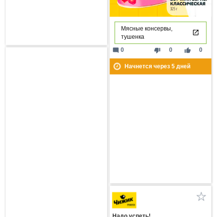
Мясные консервы,
тушенка
mode_comment
thumb_down
thumb_up
0
0
0
Начнется через
5
дней
Надо успеть!