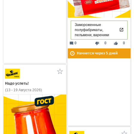
Замороженные
полуфабрикаты,
пельмени, вареники
mode_comment
thumb_down
thumb_up
0
0
0
Начнется через
5
дней
Надо успеть!
(13 - 19 Августа 2026)