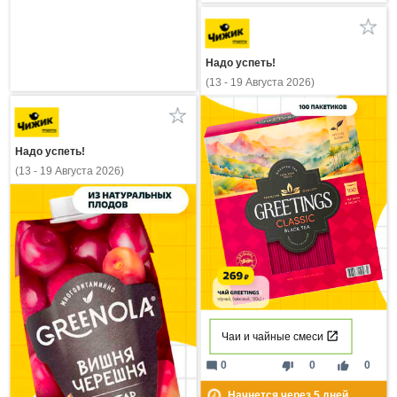
Надо успеть!
(13 - 19 Августа 2026)
Надо успеть!
(13 - 19 Августа 2026)
Чаи и чайные смеси
mode_comment
thumb_down
thumb_up
0
0
0
Начнется через
5
дней