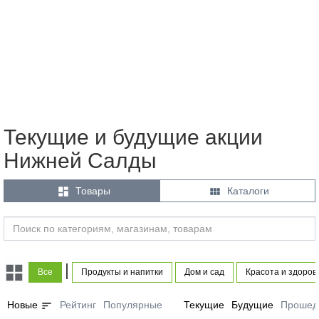
Текущие и будущие акции
Нижней Салды


Товары
Каталоги
|
Все
Продукты и напитки
Дом и сад
Красота и здоров
sort
Новые
Рейтинг
Популярные
Текущие
Будущие
Прошед