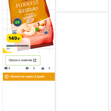
Орехи и семечки
mode_comment
thumb_down
thumb_up
0
0
0
Начнется через
5
дней