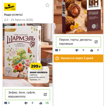
Надо успеть!
(13 - 19 Августа 2026)
Пироги, торты, десерты,
пирожные
mode_comment
thumb_down
thumb_up
0
0
0
Начнется через
5
дней
Зефир, безе, суфле,
маршмэллоу
mode_comment
thumb_down
thumb_up
0
0
+1