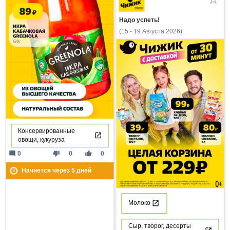
Надо успеть!
(15 - 19 Августа 2026)
Консервированные
овощи, кукуруза
mode_comment
thumb_down
thumb_up
0
0
0
Начнется через
5
дней
Молоко
Сыр, творог, десерты