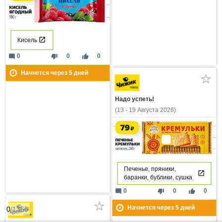
Кисель
mode_comment
thumb_down
thumb_up
0
0
0
Начнется через
5
дней
Надо успеть!
(13 - 19 Августа 2026)
Печенье, пряники,
баранки, бублики, сушка
mode_comment
thumb_down
thumb_up
0
0
0
Начнется через
5
дней
0
/1366