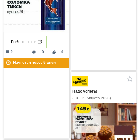
Рыбные снеки
mode_comment
thumb_down
thumb_up
0
0
0
Начнется через
5
дней
Надо успеть!
(13 - 19 Августа 2026)