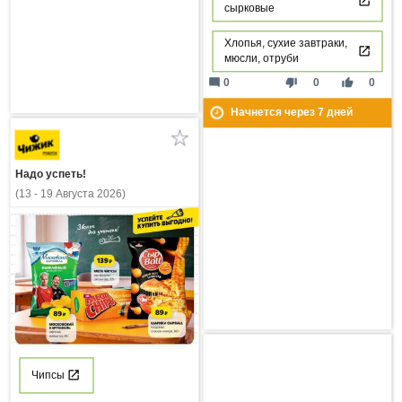
сырковые
Хлопья, сухие завтраки,
мюсли, отруби
mode_comment
thumb_down
thumb_up
0
0
0
Начнется через
7
дней
Надо успеть!
(13 - 19 Августа 2026)
Чипсы