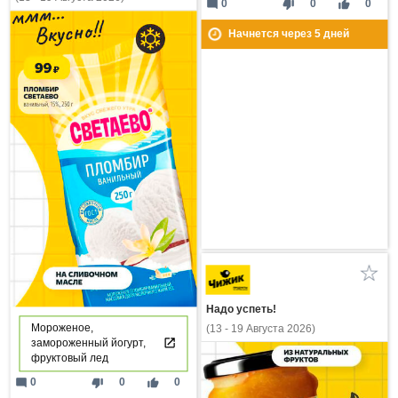
mode_comment
thumb_down
thumb_up
0
0
0
Начнется через
5
дней
Надо успеть!
Мороженое,
(13 - 19 Августа 2026)
замороженный йогурт,
фруктовый лед
mode_comment
thumb_down
thumb_up
0
0
0