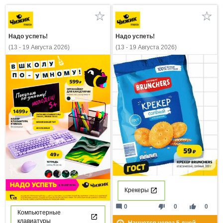
Надо успеть!
Надо успеть!
(13 - 19 Августа 2026)
(13 - 19 Августа 2026)
Крекеры
mode_comment
thumb_down
thumb_up
0
0
0
Компьютерные
клавиатуры