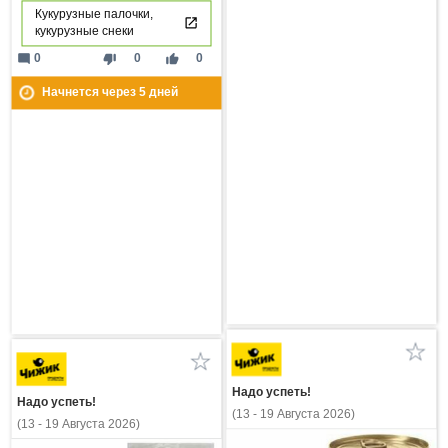
Кукурузные палочки,
кукурузные снеки
mode_comment
thumb_down
thumb_up
0
0
0
Начнется через
5
дней
Надо успеть!
Надо успеть!
(13 - 19 Августа 2026)
(13 - 19 Августа 2026)