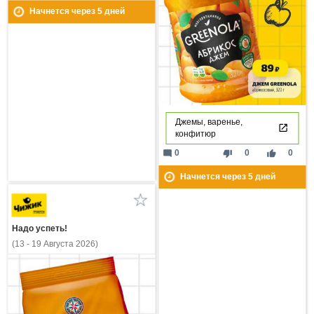
Начнется через
5
дней
Джемы, варенье,
конфитюр
mode_comment
thumb_down
thumb_up
0
0
0
Начнется через
5
дней
Надо успеть!
(13 - 19 Августа 2026)