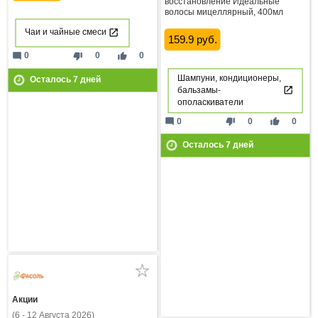
восстановление Идеальные
волосы мицеллярный, 400мл
Чаи и чайные смеси
159.9 руб.
mode_comment
thumb_down
thumb_up
0
0
0
Шампуни, кондиционеры,
Осталось
7
дней
бальзамы-
ополаскиватели
mode_comment
thumb_down
thumb_up
0
0
0
Осталось
7
дней
Акции
(6 - 12 Августа 2026)