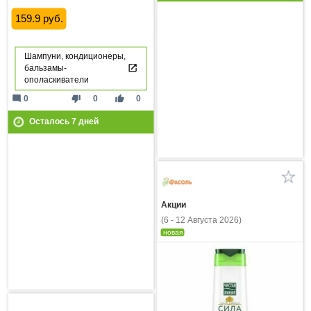
159.9 руб.
Шампуни, кондиционеры,
бальзамы-
ополаскиватели
mode_comment
thumb_down
thumb_up
0
0
0
Осталось
7
дней
Акции
(6 - 12 Августа 2026)
новая