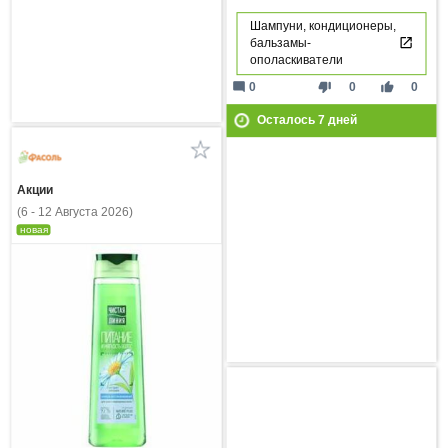
Шампуни, кондиционеры,
бальзамы-
ополаскиватели
mode_comment
thumb_down
thumb_up
0
0
0
Осталось
7
дней
Акции
(6 - 12 Августа 2026)
новая