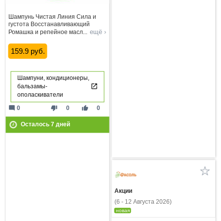
Шампунь Чистая Линия Сила и
густота Восстанавливающий
ещё ›
Ромашка и репейное масл
...
159.9 руб.
Шампуни, кондиционеры,
бальзамы-
ополаскиватели
mode_comment
thumb_down
thumb_up
0
0
0
Осталось
7
дней
Акции
(6 - 12 Августа 2026)
новая