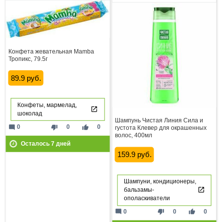
Конфета жевательная Mamba
Тропикс, 79.5г
89.9 руб.
Конфеты, мармелад,
шоколад
Шампунь Чистая Линия Сила и
mode_comment
thumb_down
thumb_up
0
0
0
густота Клевер для окрашенных
волос, 400мл
Осталось
7
дней
159.9 руб.
Шампуни, кондиционеры,
бальзамы-
ополаскиватели
mode_comment
thumb_down
thumb_up
0
0
0