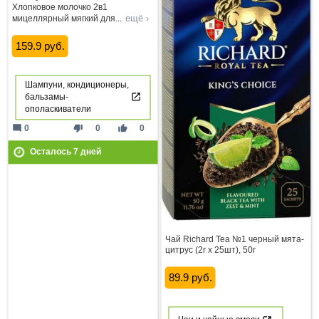
Хлопковое молочко 2в1
ещё ›
мицеллярный мягкий для
...
159.9 руб.
Шампуни, кондиционеры,
бальзамы-
ополаскиватели
mode_comment
thumb_down
thumb_up
0
0
0
Осталось
7
дней
Чай Richard Tea №1 черный мята-
цитрус (2г х 25шт), 50г
89.9 руб.