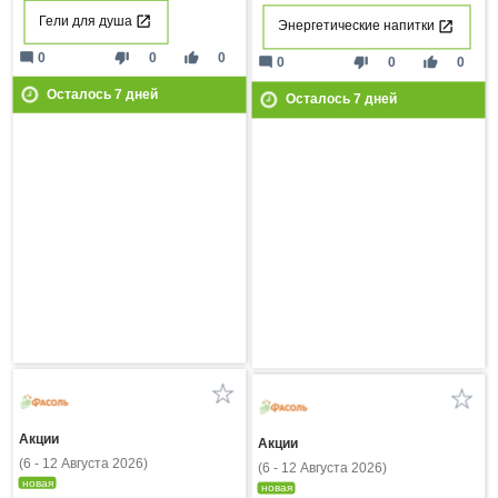
Гели для душа
Энергетические напитки
mode_comment
thumb_down
thumb_up
0
0
0
mode_comment
thumb_down
thumb_up
0
0
0
Осталось
7
дней
Осталось
7
дней
Акции
Акции
(6 - 12 Августа 2026)
(6 - 12 Августа 2026)
новая
новая