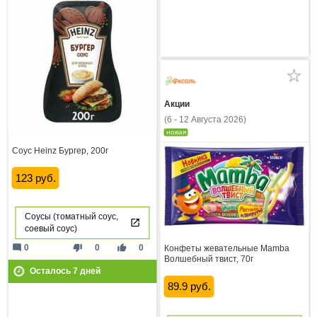
Акции
(6 - 12 Августа 2026)
новая
Соус Heinz Бургер, 200г
123 руб.
Соусы (томатный соус,
соевый соус)
mode_comment
thumb_down
thumb_up
0
0
0
Конфеты жевательные Mamba
Волшебный твист, 70г
Осталось
7
дней
89.9 руб.