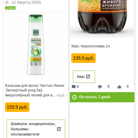
(6 - 12 Августа 2026)
новая
Квас Черноголовка 2л
139.9 руб.
Квас
Бальзам для волос Чистая Линия
mode_comment
thumb_down
thumb_up
0
0
0
Экспертный уход 5в1
ещё ›
мицеллярный легкий для в
...
Осталось
7
дней
159.9 руб.
Шампуни, кондиционеры,
бальзамы-
ополаскиватели