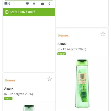
mode_comment
thumb_down
thumb_up
0
0
0
Осталось
7
дней
Акции
(6 - 12 Августа 2026)
новая
Акции
(6 - 12 Августа 2026)
новая