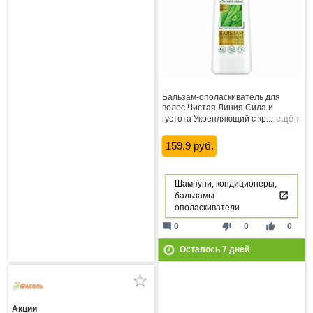
Бальзам-ополаскиватель для
волос Чистая Линия Сила и
ещё ›
густота Укрепляющий с кр
...
159.9 руб.
Шампуни, кондиционеры,
бальзамы-
ополаскиватели
mode_comment
thumb_down
thumb_up
0
0
0
Осталось
7
дней
Акции