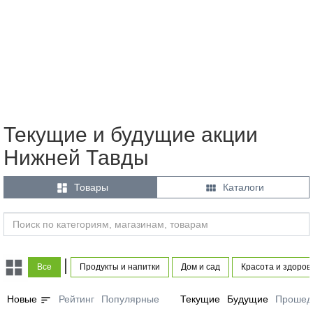
Текущие и будущие акции
Нижней Тавды


Товары
Каталоги
|
Все
Продукты и напитки
Дом и сад
Красота и здоров
sort
Новые
Рейтинг
Популярные
Текущие
Будущие
Прошед