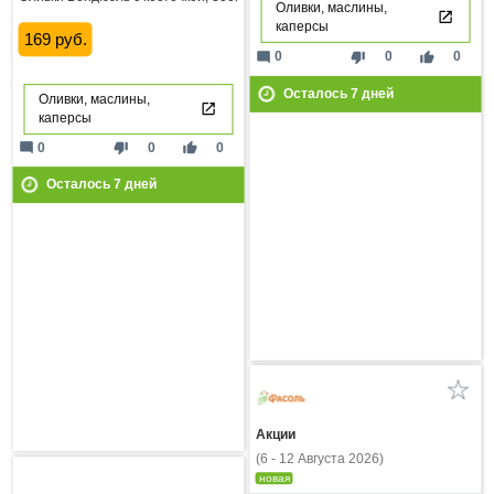
Оливки, маслины,
каперсы
169 руб.
mode_comment
thumb_down
thumb_up
0
0
0
Осталось
7
дней
Оливки, маслины,
каперсы
mode_comment
thumb_down
thumb_up
0
0
0
Осталось
7
дней
Акции
(6 - 12 Августа 2026)
новая