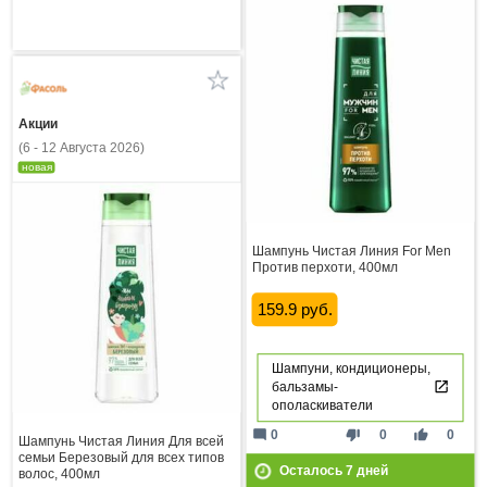
Акции
(6 - 12 Августа 2026)
новая
Шампунь Чистая Линия For Men
Против перхоти, 400мл
159.9 руб.
Шампуни, кондиционеры,
бальзамы-
ополаскиватели
mode_comment
thumb_down
thumb_up
0
0
0
Шампунь Чистая Линия Для всей
семьи Березовый для всех типов
Осталось
7
дней
волос, 400мл