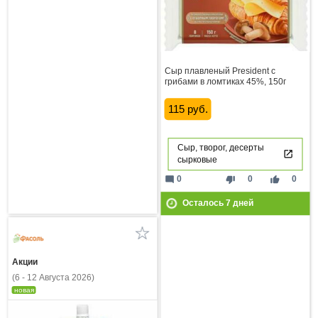
Сыр плавленый President с
грибами в ломтиках 45%, 150г
115 руб.
Сыр, творог, десерты
сырковые
mode_comment
thumb_down
thumb_up
0
0
0
Осталось
7
дней
Акции
(6 - 12 Августа 2026)
новая