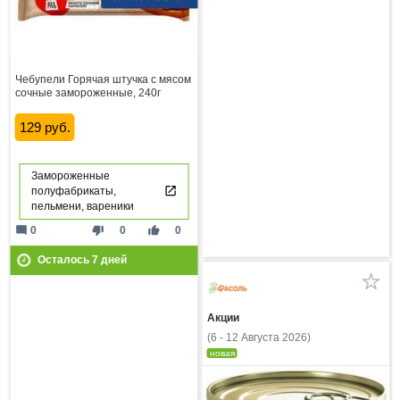
Чебупели Горячая штучка с мясом
сочные замороженные, 240г
129 руб.
Замороженные
полуфабрикаты,
пельмени, вареники
mode_comment
thumb_down
thumb_up
0
0
0
Осталось
7
дней
Акции
(6 - 12 Августа 2026)
новая