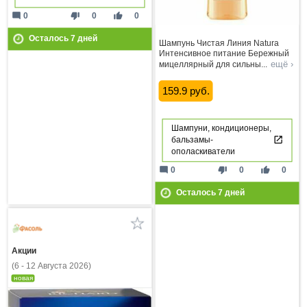
mode_comment
thumb_down
thumb_up
0
0
0
Осталось
7
дней
Шампунь Чистая Линия Natura
Интенсивное питание Бережный
ещё ›
мицеллярный для сильны
...
159.9 руб.
Шампуни, кондиционеры,
бальзамы-
ополаскиватели
mode_comment
thumb_down
thumb_up
0
0
0
Осталось
7
дней
Акции
(6 - 12 Августа 2026)
новая