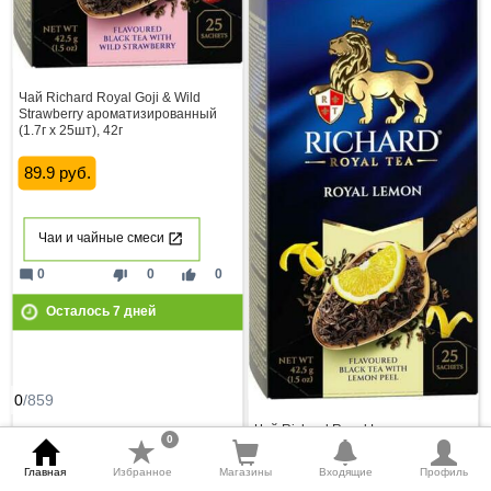
Чай Richard Royal Goji & Wild
Strawberry ароматизированный
(1.7г х 25шт), 42г
89.9 руб.
Чаи и чайные смеси
mode_comment
thumb_down
thumb_up
0
0
0
Осталось
7
дней
0
/859
Чай Richard Royal Lemon
0
ароматизированный (1.7г х 25шт),
42г
Главная
Избранное
Магазины
Входящие
Профиль