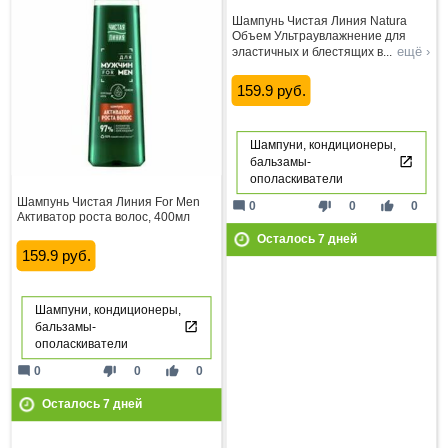
Шампунь Чистая Линия Natura
Объем Ультраувлажнение для
ещё ›
эластичных и блестящих в
...
159.9 руб.
Шампуни, кондиционеры,
бальзамы-
ополаскиватели
Шампунь Чистая Линия For Men
mode_comment
thumb_down
thumb_up
0
0
0
Активатор роста волос, 400мл
Осталось
7
дней
159.9 руб.
Шампуни, кондиционеры,
бальзамы-
ополаскиватели
mode_comment
thumb_down
thumb_up
0
0
0
Осталось
7
дней