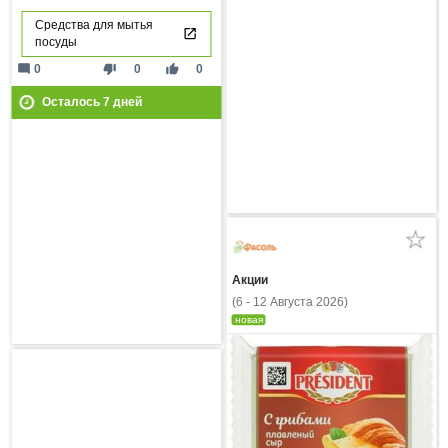
Средства для мытья
посуды
mode_comment
thumb_down
thumb_up
0
0
0
Осталось
7
дней
Акции
(6 - 12 Августа 2026)
новая