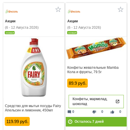
Акции
Акции
(6 - 12 Августа 2026)
(6 - 12 Августа 2026)
новая
новая
Конфеты жевательные Mamba
Кола и фрукты, 79.5г
89.9 руб.
Конфеты, мармелад,
шоколад
Средство для мытья посуды Fairy
Апельсин и лимонник, 450мл
mode_comment
thumb_down
thumb_up
0
0
0
119.99 руб.
Осталось
7
дней