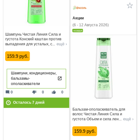
Акции
(6 - 12 Августа 2026)
новая
Шампунь Чистая Линия Сила и
густота Конский каштан против
ещё ›
выпадения для усталых, с
...
159.9 руб.
Шампуни, кондиционеры,
бальзамы-
ополаскиватели
mode_comment
thumb_down
thumb_up
0
0
0
Осталось
7
дней
Бальзам-ополаскиватель для
волос Чистая Линия Сила и
ещё ›
густота Объем и сила лен
...
159.9 руб.