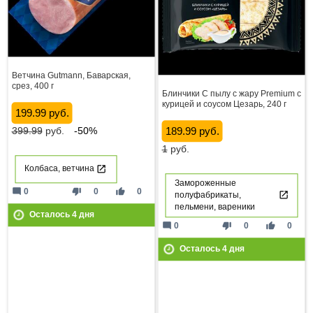
Ветчина Gutmann, Баварская,
срез, 400 г
Блинчики С пылу с жару Premium с
курицей и соусом Цезарь, 240 г
199.99 руб.
399.99
руб.
-50%
189.99 руб.
1
руб.
Колбаса, ветчина
Замороженные
mode_comment
thumb_down
thumb_up
0
0
0
полуфабрикаты,
пельмени, вареники
Осталось
4
дня
mode_comment
thumb_down
thumb_up
0
0
0
Осталось
4
дня