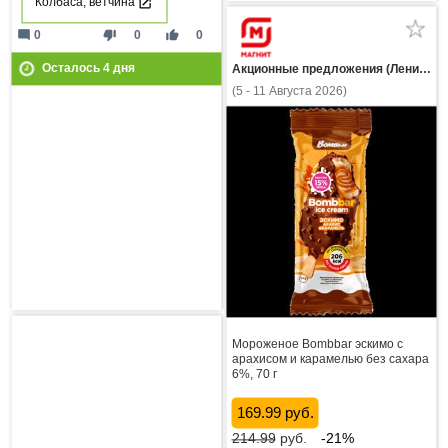
Колбаса, ветчина
mode_comment
thumb_down
thumb_up
0
0
0
Осталось
4
дня
Акционные предложения (Ленинградская область)
(5 - 11 Августа 2026)
Мороженое Bombbar эскимо с
арахисом и карамелью без сахара
6%, 70 г
169.99 руб.
214.99
руб.
-21%