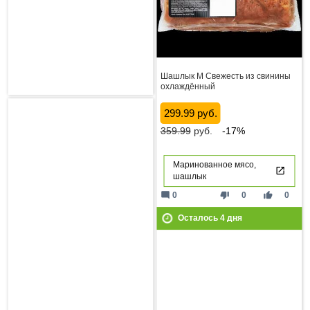
Шашлык М Свежесть из свинины
охлаждённый
299.99 руб.
359.99
руб.
-17%
Маринованное мясо,
шашлык
mode_comment
thumb_down
thumb_up
0
0
0
Осталось
4
дня