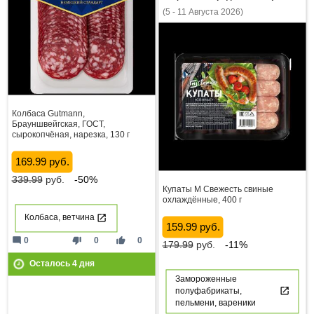
(5 - 11 Августа 2026)
Колбаса Gutmann,
Брауншвейгская, ГОСТ,
сырокопчёная, нарезка, 130 г
169.99 руб.
339.99
руб.
-50%
Купаты М Свежесть свиные
охлаждённые, 400 г
Колбаса, ветчина
159.99 руб.
mode_comment
thumb_down
thumb_up
0
0
0
179.99
руб.
-11%
Осталось
4
дня
Замороженные
полуфабрикаты,
пельмени, вареники