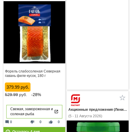
Форель слабосоленая Северная
гавань филе-кусок, 180 г
379.99 руб.
529.99
руб.
-28%
Свежая, замороженная и
Акционные предложения (Ленинградская область)
соленая рыба
(5 - 11 Августа 2026)
mode_comment
thumb_down
thumb_up
0
0
0
Осталось
4
дня