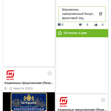
Мороженое,
замороженный йогурт,
фруктовый лед
mode_comment
thumb_down
thumb_up
0
0
0
Осталось
4
дня
Акционные предложения (Ленинградская область)
(5 - 11 Августа 2026)
Акционные предложения (Ленинградская область)