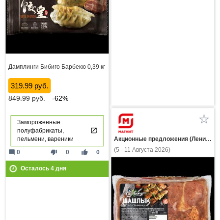
Дамплинги Бибиго Барбекю 0,39 кг
319.99 руб.
849.99
руб.
-62%
Замороженные
полуфабрикаты,
пельмени, вареники
Акционные предложения (Ленинградская область)
(5 - 11 Августа 2026)
mode_comment
thumb_down
thumb_up
0
0
0
Осталось
4
дня