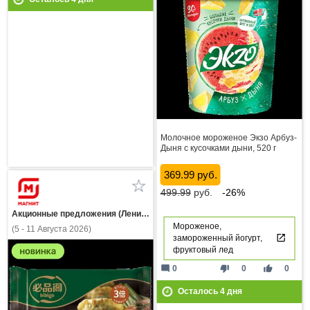
Молочное мороженое Экзо Арбуз-
Дыня с кусочками дыни, 520 г
369.99 руб.
499.99
руб.
-26%
Акционные предложения (Ленинградская область)
Мороженое,
(5 - 11 Августа 2026)
замороженный йогурт,
фруктовый лед
mode_comment
thumb_down
thumb_up
0
0
0
Осталось
4
дня