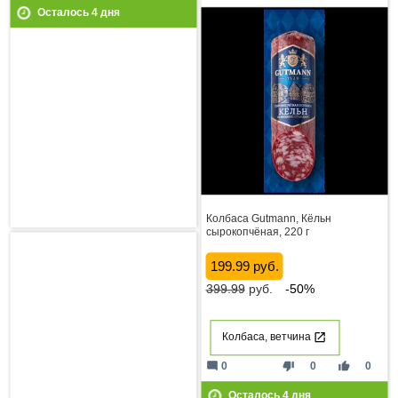
Осталось
4
дня
Колбаса Gutmann, Кёльн
сырокопчёная, 220 г
199.99 руб.
399.99
руб.
-50%
Колбаса, ветчина
mode_comment
thumb_down
thumb_up
0
0
0
Осталось
4
дня