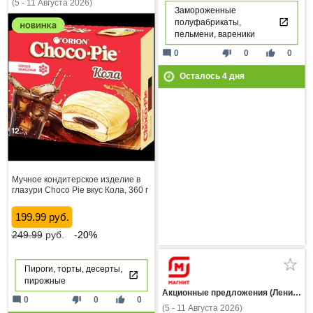
(5 - 11 Августа 2026)
Замороженные
полуфабрикаты,
пельмени, вареники
mode_comment
thumb_down
thumb_up
0
0
0
Осталось
4
дня
Мучное кондитерское изделие в
глазури Choco Pie вкус Кола, 360 г
199.99 руб.
249.99
руб.
-20%
Пироги, торты, десерты,
пирожные
Акционные предложения (Ленинградская область)
mode_comment
thumb_down
thumb_up
0
0
0
(5 - 11 Августа 2026)