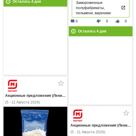
Осталось
4
дня
Замороженные
полуфабрикаты,
пельмени, вареники
mode_comment
thumb_down
thumb_up
0
0
0
Осталось
4
дня
Акционные предложения (Ленинградская область)
(5 - 11 Августа 2026)
Акционные предложения (Ленинградская область)
(5 - 11 Августа 2026)