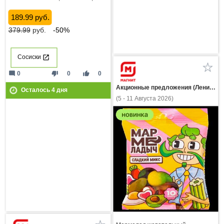
189.99 руб.
379.99
руб.
-50%
Сосиски
mode_comment
thumb_down
thumb_up
0
0
0
Акционные предложения (Ленинградская область)
Осталось
4
дня
(5 - 11 Августа 2026)