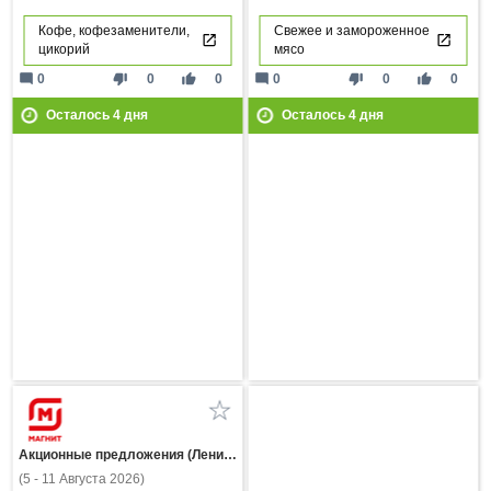
Кофе, кофезаменители,
Свежее и замороженное
цикорий
мясо
mode_comment
thumb_down
thumb_up
mode_comment
thumb_down
thumb_up
0
0
0
0
0
0
Осталось
4
дня
Осталось
4
дня
Акционные предложения (Ленинградская область)
(5 - 11 Августа 2026)