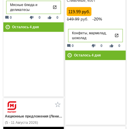
Сливочные, 400 г
Мясные блюда и
деликатесы
119.99 руб.
mode_comment
thumb_down
thumb_up
0
0
0
149.99
руб.
-20%
Осталось
4
дня
Конфеты, мармелад,
шоколад
mode_comment
thumb_down
thumb_up
0
0
0
Осталось
4
дня
Акционные предложения (Ленинградская область)
(5 - 11 Августа 2026)