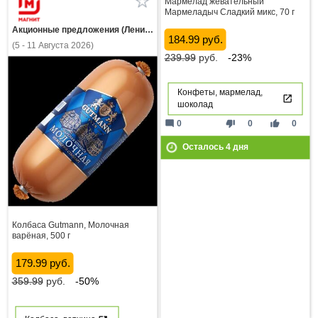
Мармелад жевательный
Мармеладыч Сладкий микс, 70 г
Акционные предложения (Ленинградская область)
184.99 руб.
(5 - 11 Августа 2026)
239.99
руб.
-23%
Конфеты, мармелад,
шоколад
mode_comment
thumb_down
thumb_up
0
0
0
Осталось
4
дня
Колбаса Gutmann, Молочная
варёная, 500 г
179.99 руб.
359.99
руб.
-50%