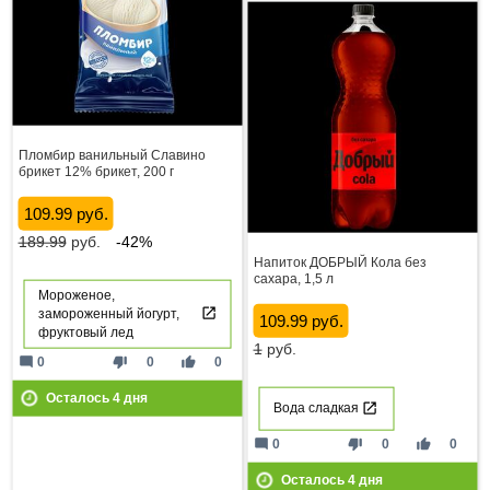
Пломбир ванильный Славино
брикет 12% брикет, 200 г
109.99 руб.
189.99
руб.
-42%
Напиток ДОБРЫЙ Кола без
сахара, 1,5 л
Мороженое,
замороженный йогурт,
109.99 руб.
фруктовый лед
1
руб.
mode_comment
thumb_down
thumb_up
0
0
0
Осталось
4
дня
Вода сладкая
mode_comment
thumb_down
thumb_up
0
0
0
Осталось
4
дня