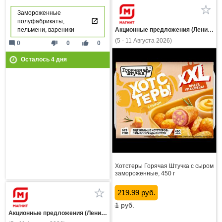
Замороженные
полуфабрикаты,
пельмени, вареники
Акционные предложения (Ленинградская область)
(5 - 11 Августа 2026)
mode_comment
thumb_down
thumb_up
0
0
0
Осталось
4
дня
Хотстеры Горячая Штучка с сыром
замороженные, 450 г
219.99 руб.
1
руб.
Акционные предложения (Ленинградская область)