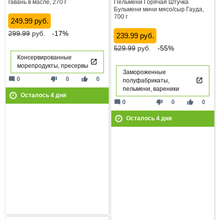
гавань в масле, 270 г
Пельмени Горячая Штучка
Бульмени мини мясо/сыр Гауда,
700 г
249.99 руб.
299.99
руб.
-17%
239.99 руб.
529.99
руб.
-55%
Консервированные
морепродукты, пресервы
Замороженные
mode_comment
thumb_down
thumb_up
0
0
0
полуфабрикаты,
пельмени, вареники
Осталось
4
дня
mode_comment
thumb_down
thumb_up
0
0
0
Осталось
4
дня