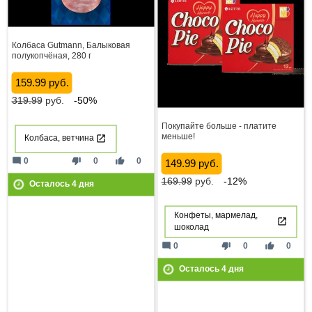
Колбаса Gutmann, Балыковая
полукопчёная, 280 г
159.99 руб.
319.99
руб.
-50%
Покупайте больше - платите
меньше!
Колбаса, ветчина
mode_comment
thumb_down
thumb_up
0
0
0
149.99 руб.
169.99
руб.
-12%
Осталось
4
дня
Конфеты, мармелад,
шоколад
mode_comment
thumb_down
thumb_up
0
0
0
Осталось
4
дня