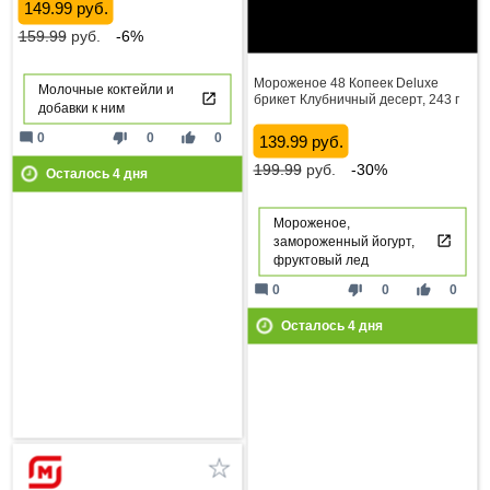
149.99 руб.
159.99
руб.
-6%
Мороженое 48 Копеек Deluxe
Молочные коктейли и
брикет Клубничный десерт, 243 г
добавки к ним
mode_comment
thumb_down
thumb_up
0
0
0
139.99 руб.
199.99
руб.
-30%
Осталось
4
дня
Мороженое,
замороженный йогурт,
фруктовый лед
mode_comment
thumb_down
thumb_up
0
0
0
Осталось
4
дня