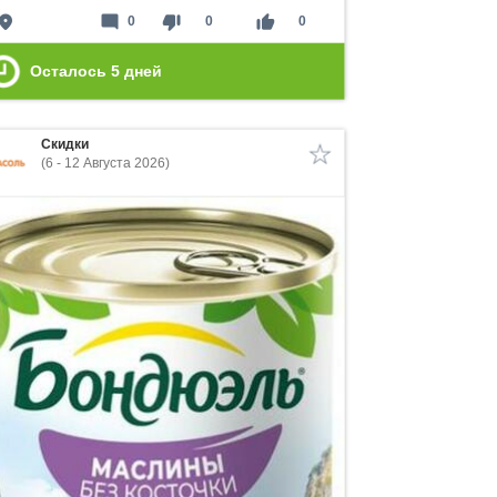
lace
mode_comment
thumb_down
thumb_up
0
0
0
Осталось
5
дней
Скидки
(6 - 12 Августа 2026)