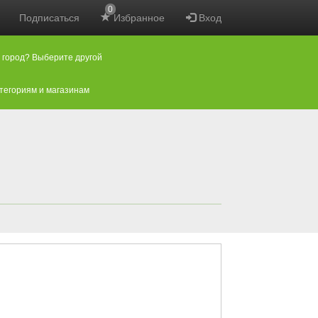
0
Подписаться
Избранное
Вход
 город? Выберите другой
атегориям и магазинам