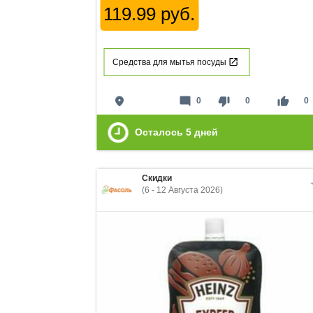
119.99 руб.
Средства для мытья посуды
place
mode_comment
thumb_down
thumb_up
0
0
0
Осталось
5
дней
Скидки
(6 - 12 Августа 2026)