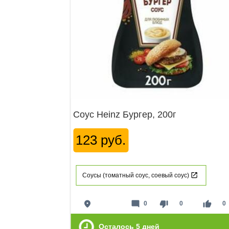
Соус Heinz Бургер, 200г
123 руб.
Соусы (томатный соус, соевый соус)
place
mode_comment
thumb_down
thumb_up
0
0
0
Осталось
5
дней