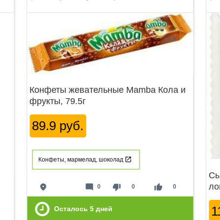
Конфеты жевательные Mamba Кола и
фрукты, 79.5г
89.9 руб.
Конфеты, мармелад, шоколад
Сы
ло
place
mode_comment
thumb_down
thumb_up
0
0
0
1
Осталось
5
дней