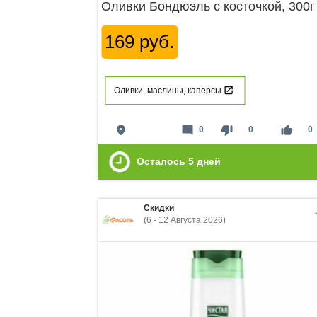
Оливки Бондюэль с косточкой, 300г
169 руб.
Оливки, маслины, каперсы
place
mode_comment
thumb_down
thumb_up
0
0
0
Осталось
5
дней
Скидки
(6 - 12 Августа 2026)