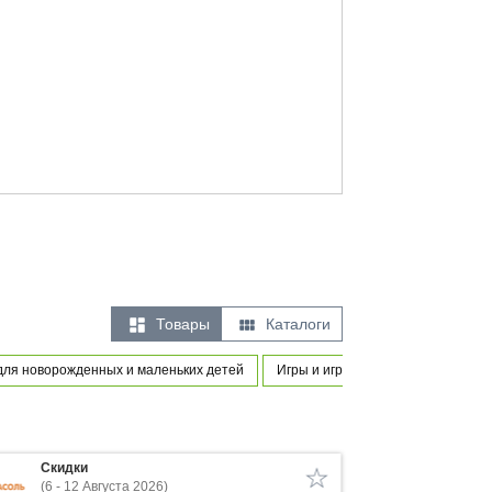


Товары
Каталоги
для новорожденных и маленьких детей
Игры и игрушки
Предметы од
Скидки
(6 - 12 Августа 2026)