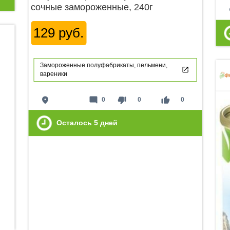
сочные замороженные, 240г
p
129 руб.
Замороженные полуфабрикаты, пельмени,
вареники
place
mode_comment
thumb_down
thumb_up
0
0
0
Осталось
5
дней