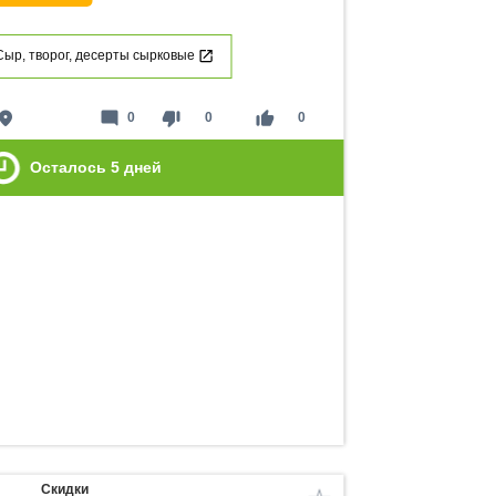
Сыр, творог, десерты сырковые
lace
mode_comment
thumb_down
thumb_up
0
0
0
Осталось
5
дней
Скидки