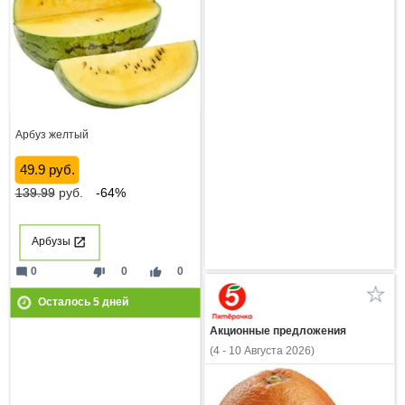
Арбуз желтый
49.9 руб.
139.99
руб.
-64%
Арбузы
mode_comment
thumb_down
thumb_up
0
0
0
Осталось
5
дней
Акционные предложения
(4 - 10 Августа 2026)