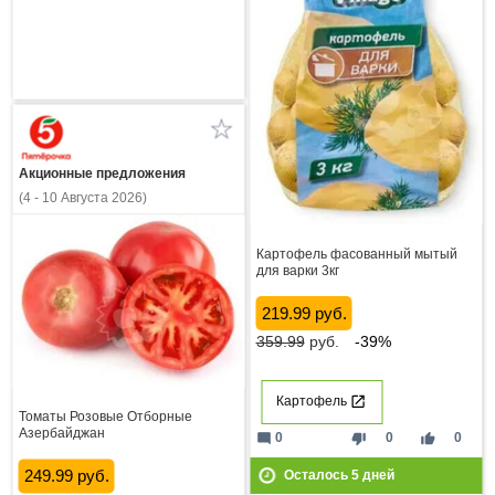
Акционные предложения
(4 - 10 Августа 2026)
Картофель фасованный мытый
для варки 3кг
219.99 руб.
359.99
руб.
-39%
Картофель
Томаты Розовые Отборные
Азербайджан
mode_comment
thumb_down
thumb_up
0
0
0
Осталось
5
дней
249.99 руб.