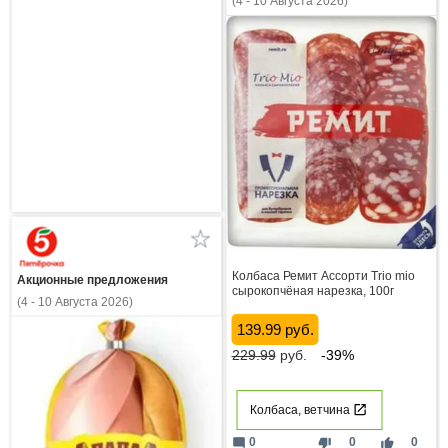
(4 - 10 Августа 2026)
Колбаса Ремит Ассорти Trio mio
Акционные предложения
сырокопчёная нарезка, 100г
(4 - 10 Августа 2026)
139.99 руб.
229.99
руб.
-39%
Колбаса, ветчина
mode_comment
thumb_down
thumb_up
0
0
0