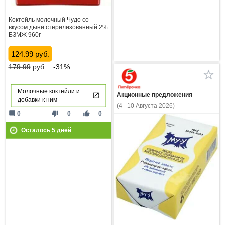
Коктейль молочный Чудо со
вкусом дыни стерилизованный 2%
БЗМЖ 960г
124.99 руб.
179.99
руб.
-31%
Молочные коктейли и
Акционные предложения
добавки к ним
(4 - 10 Августа 2026)
mode_comment
thumb_down
thumb_up
0
0
0
Осталось
5
дней