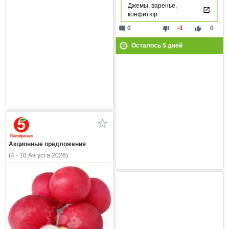
Джемы, варенье,
конфитюр
mode_comment
thumb_down
thumb_up
0
-1
0
Осталось
5
дней
Акционные предложения
(4 - 10 Августа 2026)