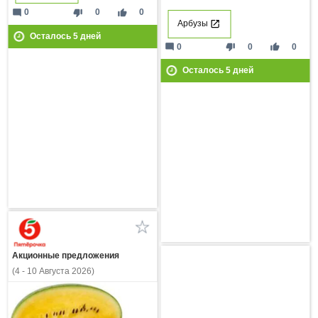
mode_comment
thumb_down
thumb_up
0
0
0
Арбузы
Осталось
5
дней
mode_comment
thumb_down
thumb_up
0
0
0
Осталось
5
дней
Акционные предложения
(4 - 10 Августа 2026)