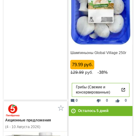
Шампиньоны Global Village 250г
79.99 руб.
129.99
руб.
-38%
Грибы (Свежие и
консервированные)
mode_comment
thumb_down
thumb_up
0
0
0
Осталось
5
дней
Акционные предложения
(4 - 10 Августа 2026)