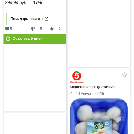
299.99
руб.
-17%
Помидоры, томаты
mode_comment
thumb_down
thumb_up
0
0
0
Осталось
5
дней
Акционные предложения
(4 - 10 Августа 2026)