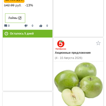
142.99
руб.
-13%
Лаймы
mode_comment
thumb_down
thumb_up
0
0
0
Осталось
5
дней
Акционные предложения
(4 - 10 Августа 2026)