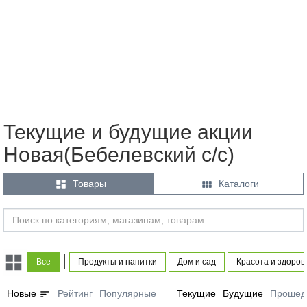
Текущие и будущие акции
Новая(Бебелевский с/с)


Товары
Каталоги
|
Все
Продукты и напитки
Дом и сад
Красота и здоров
sort
Новые
Рейтинг
Популярные
Текущие
Будущие
Прошед