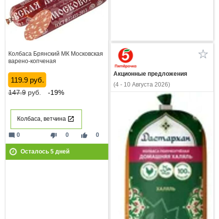
Колбаса Брянский МК Московская
варено-копченая
Акционные предложения
119.9 руб.
(4 - 10 Августа 2026)
147.9
руб.
-19%
Колбаса, ветчина
mode_comment
thumb_down
thumb_up
0
0
0
Осталось
5
дней