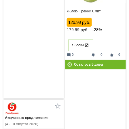
Яблоки Гренни Смит
129.99 руб.
179.99
руб.
-28%
Яблоки
mode_comment
thumb_down
thumb_up
0
0
0
Осталось
5
дней
Акционные предложения
(4 - 10 Августа 2026)