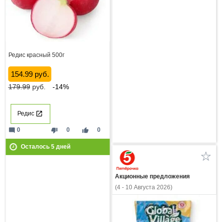
Редис красный 500г
154.99 руб.
179.99
руб.
-14%
Редис
mode_comment
thumb_down
thumb_up
0
0
0
Осталось
5
дней
Акционные предложения
(4 - 10 Августа 2026)