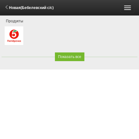
Новая(Бебелевский с/с)
Пере
Продукты
меню
Показать все