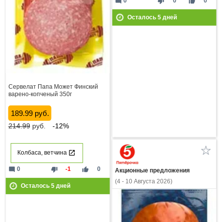
mode_comment
thumb_down
thumb_up
0
0
0
Осталось
5
дней
Сервелат Папа Может Финский
варено-копченый 350г
189.99 руб.
214.99
руб.
-12%
Колбаса, ветчина
mode_comment
thumb_down
thumb_up
0
-1
0
Акционные предложения
(4 - 10 Августа 2026)
Осталось
5
дней