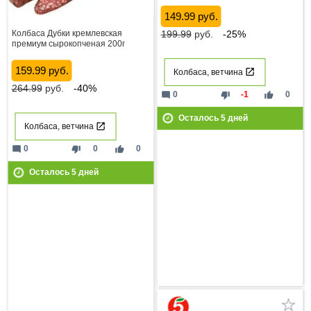
149.99 руб.
199.99
руб.
-25%
Колбаса Дубки кремлевская
премиум сырокопченая 200г
159.99 руб.
Колбаса, ветчина
264.99
руб.
-40%
mode_comment
thumb_down
thumb_up
0
-1
0
Осталось
5
дней
Колбаса, ветчина
mode_comment
thumb_down
thumb_up
0
0
0
Осталось
5
дней