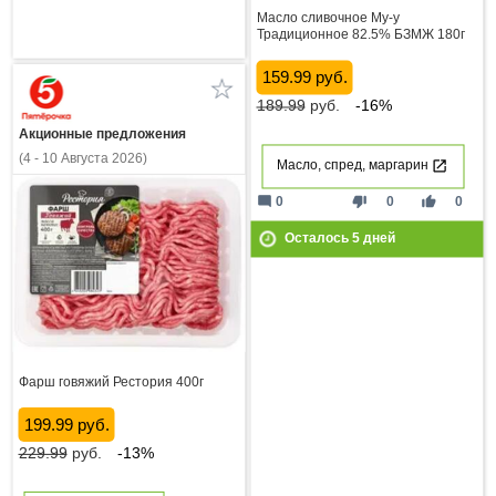
Масло сливочное Му-у
Традиционное 82.5% БЗМЖ 180г
159.99 руб.
189.99
руб.
-16%
Акционные предложения
(4 - 10 Августа 2026)
Масло, спред, маргарин
mode_comment
thumb_down
thumb_up
0
0
0
Осталось
5
дней
Фарш говяжий Рестория 400г
199.99 руб.
229.99
руб.
-13%