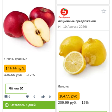
Акционные предложения
(4 - 10 Августа 2026)
Яблоки красные
149.99 руб.
179.99
руб.
-17%
Лимоны
Яблоки
184.99 руб.
mode_comment
thumb_down
thumb_up
0
0
0
209.99
руб.
-12%
Осталось
5
дней