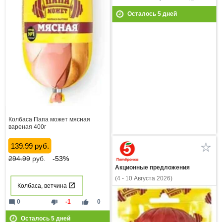
Осталось
5
дней
Колбаса Папа может мясная
вареная 400г
139.99 руб.
294.99
руб.
-53%
Акционные предложения
(4 - 10 Августа 2026)
Колбаса, ветчина
mode_comment
thumb_down
thumb_up
0
-1
0
Осталось
5
дней