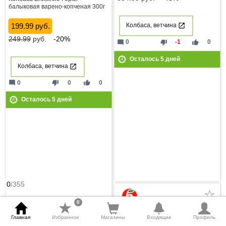
балыковая варено-копченая 300г
199.99 руб.
Колбаса, ветчина
249.99
руб.
-20%
mode_comment
thumb_down
thumb_up
0
-1
0
Осталось
5
дней
Колбаса, ветчина
mode_comment
thumb_down
thumb_up
0
0
0
Осталось
5
дней
0
/355
0
Акционные предложения
Главная
Избранное
Магазины
Входящие
Профиль