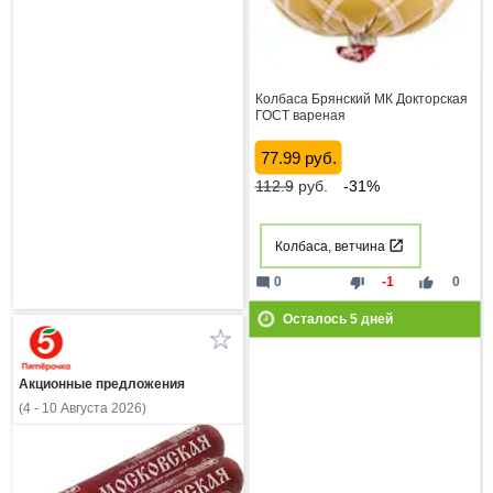
Колбаса Брянский МК Докторская
ГОСТ вареная
77.99 руб.
112.9
руб.
-31%
Колбаса, ветчина
mode_comment
thumb_down
thumb_up
0
-1
0
Осталось
5
дней
Акционные предложения
(4 - 10 Августа 2026)