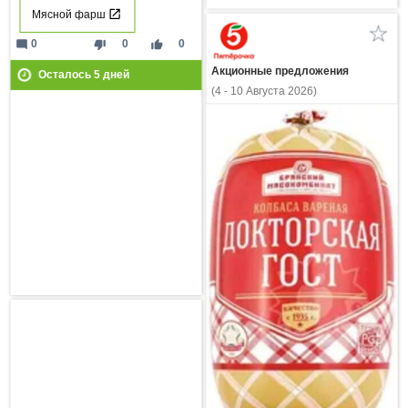
Мясной фарш
mode_comment
thumb_down
thumb_up
0
0
0
Акционные предложения
Осталось
5
дней
(4 - 10 Августа 2026)