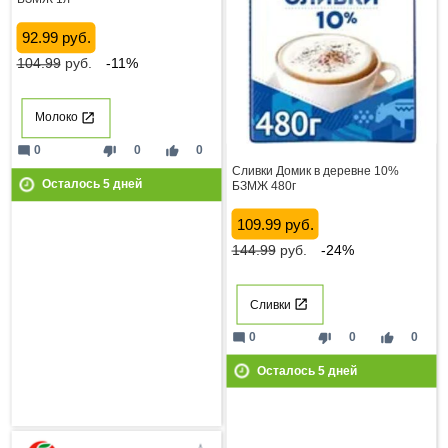
92.99 руб.
104.99
руб.
-11%
Молоко
mode_comment
thumb_down
thumb_up
0
0
0
Сливки Домик в деревне 10%
Осталось
5
дней
БЗМЖ 480г
109.99 руб.
144.99
руб.
-24%
Сливки
mode_comment
thumb_down
thumb_up
0
0
0
Осталось
5
дней