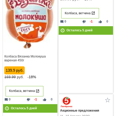
Колбаса, ветчина
mode_comment
thumb_down
thumb_up
0
-1
0
Осталось
5
дней
Колбаса Вязанка Молокуша
вареная 450г
139.9 руб.
169.99
руб.
-18%
Колбаса, ветчина
mode_comment
thumb_down
thumb_up
0
-1
0
Осталось
5
дней
Акционные предложения