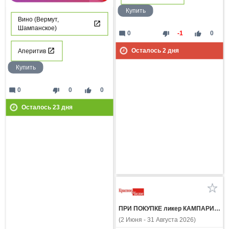
Купить
Вино (Вермут,
Шампанское)
mode_comment
thumb_down
thumb_up
0
-1
0
Осталось
2
дня
Аперитив
Купить
mode_comment
thumb_down
thumb_up
0
0
0
Осталось
23
дня
ПРИ ПОКУПКЕ ликер КАМПАРИ 0.7л вино игристое ПРОССИМО белое брют 0.75л со скидкой 400 рублей
(2 Июня - 31 Августа 2026)