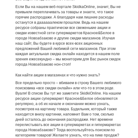
Если Вы на нашем веб-портале SkidkaOnline, значит, Вы не
привыкли переплачивать за товары и знаете, что такое
горячие распродажи. А благодаря нам лишние расходы
останутся в даааааалеком прошлом. Ведь на нашем
ресурсе собраны практически все свеженькие акции и
скидки известной сети супермаркетов Красное&Белое в
городе Новоабзаково и другие скидки магазинов. Изучая
наш сайт, Вы будете в курсе всех-всех акционных
предложений Вашей любимой сети магазинов. При этом
каждая актуальная скидка онлайн находится в нашем поле
зрения ежесекундно – мы мониторим для Вас рынок скидок
города Новоабзаково нон-стоп!
Как найти акции в магазинах и что нужно знать?
Все предельно просто – вбиваем в строку Вашего любимого
поисковика «все скидки онлайн» или что-то в этом роде.
Вуаля! В списке Вы тут же заметите SkidkiOnline. На нашем
ресурсе акции супермаркет Красное&Белое обновляются
регулярно, а об их начале и окончании можно узнать,
посмотрев на картинку товара. Будильник, который также
находится внизу картинки, напомнит Вам о том, сколько
дней осталось до окончания распродажи. Нет времени
перелистывать все акции в супермаркетах и гипермаркетах
города Новоабзаково? Тогда воспользуйтесь поиском по
категориям товаров! Желаете узнать, что на пике продаж?