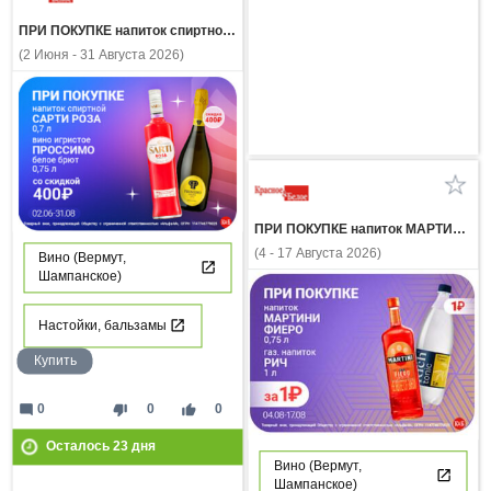
ПРИ ПОКУПКЕ напиток спиртной САРТИ РОЗА 0.7л вино игристое ПРОССИМО белое брют со скидкой 400 рублей
(2 Июня - 31 Августа 2026)
ПРИ ПОКУПКЕ напиток МАРТИНИ ФИЕРО 0,75л газ напиток РИЧ 1л за 1 рубль
(4 - 17 Августа 2026)
Вино (Вермут,
Шампанское)
Настойки, бальзамы
Купить
mode_comment
thumb_down
thumb_up
0
0
0
Осталось
23
дня
Вино (Вермут,
Шампанское)