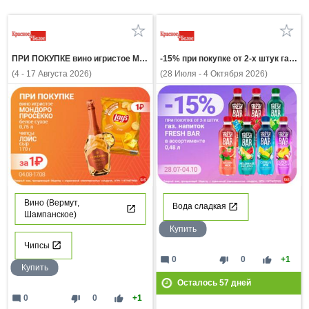
ПРИ ПОКУПКЕ вино игристое МОНДОРО ПРОСЕККО белое сухое 0,75л чипсы ЛЭЙС сыр 170г за 1 рубль
-15% при покупке от 2-х штук газ напиток FRESH BAR в ассортимент 0,48л
(4 - 17 Августа 2026)
(28 Июля - 4 Октября 2026)
Вино (Вермут,
Вода сладкая
Шампанское)
Купить
Чипсы
mode_comment
thumb_down
thumb_up
0
0
+1
Купить
Осталось
57
дней
mode_comment
thumb_down
thumb_up
0
0
+1