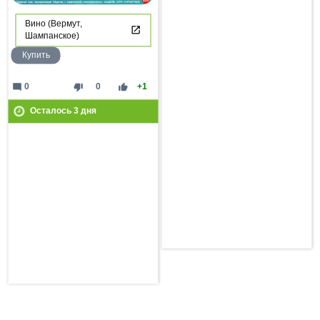
Вино (Вермут,
Шампанское)
Купить
mode_comment
thumb_down
thumb_up
0
0
+1
Осталось
3
дня