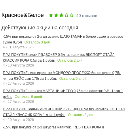
Красное&Белое
40
отзывов
Действующие акции на сегодня
-15% при покупке от 2-х штук вино ШАТО ТАМАНЬ белое сухое и розовое
Осталось
3
дня
сухое 0,75л
4 - 11 Августа 2026
ПРИ ПОКУПКЕ виски РЭДВОКЕР 0,5л газ напиток ЭКСПОРТ СТАЙЛ
Осталось
2
дня
КЛАССИК КОЛА 0,5л за 1 рубль
4 - 10 Августа 2026
ПРИ ПОКУПКЕ вино игристое МОНДОРО ПРОСЕККО белое сухое 0,75л
Осталось
9
дней
чипсы ЛЭЙС сыр 170г за 1 рубль
4 - 17 Августа 2026
ПРИ ПОКУПКЕ напиток МАРТИНИ ФИЕРО 0,75л газ напиток РИЧ 1л за 1
Осталось
9
дней
рубль
4 - 17 Августа 2026
ПРИ ПОКУПКЕ коньяк АРМЯНСКИЙ 3 ЗВЕЗДЫ 0,5л газ напиток ЭКСПОРТ
Осталось
2
дня
СТАЙЛ КЛАССИК КОЛА 1 л за 1 рубль
4 - 10 Августа 2026
-15% при покупке от 2-х штук газ напиток FRESH BAR КОЛА в