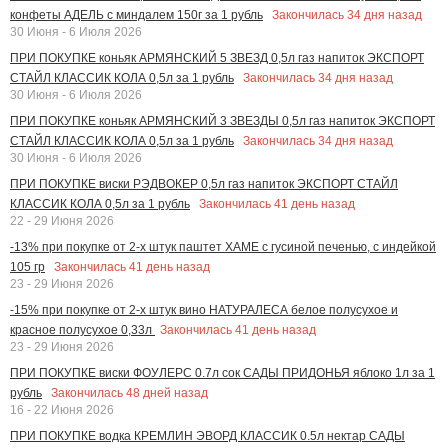
Закончилась
34
дня назад
конфеты АДЕЛЬ с миндалем 150г за 1 рубль
30 Июня - 6 Июля 2026
ПРИ ПОКУПКЕ коньяк АРМЯНСКИЙ 5 ЗВЕЗД 0,5л газ напиток ЭКСПОРТ
Закончилась
34
дня назад
СТАЙЛ КЛАССИК КОЛА 0,5л за 1 рубль
30 Июня - 6 Июля 2026
ПРИ ПОКУПКЕ коньяк АРМЯНСКИЙ 3 ЗВЕЗДЫ 0,5л газ напиток ЭКСПОРТ
Закончилась
34
дня назад
СТАЙЛ КЛАССИК КОЛА 0,5л за 1 рубль
30 Июня - 6 Июля 2026
ПРИ ПОКУПКЕ виски РЭДВОКЕР 0,5л газ напиток ЭКСПОРТ СТАЙЛ
Закончилась
41
день назад
КЛАССИК КОЛА 0,5л за 1 рубль
22 - 29 Июня 2026
-13% при покупке от 2-х штук паштет ХАМЕ с гусиной печенью, с индейкой
Закончилась
41
день назад
105 гр
23 - 29 Июня 2026
-15% при покупке от 2-х штук вино НАТУРАЛЕСА белое полусухое и
Закончилась
41
день назад
красное полусухое 0,33л
23 - 29 Июня 2026
ПРИ ПОКУПКЕ виски ФОУЛЕРС 0.7л сок САДЫ ПРИДОНЬЯ яблоко 1л за 1
Закончилась
48
дней назад
рубль
16 - 22 Июня 2026
ПРИ ПОКУПКЕ водка КРЕМЛИН ЭВОРД КЛАССИК 0.5л нектар САДЫ