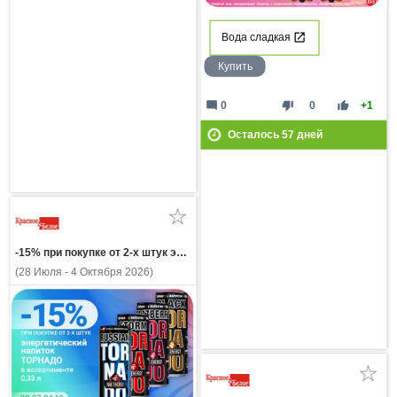
Вода сладкая
Купить
mode_comment
thumb_down
thumb_up
0
0
+1
Осталось
57
дней
-15% при покупке от 2-х штук энергетический напиток ТОРНАДО в ассортимент 0,33л
(28 Июля - 4 Октября 2026)