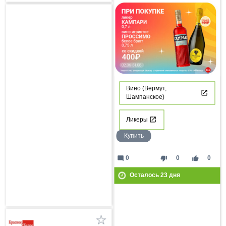
Вино (Вермут,
Шампанское)
Ликеры
Купить
mode_comment
thumb_down
thumb_up
0
0
0
Осталось
23
дня