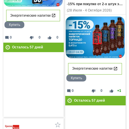
-15% при покупке от 2-х штук энергетический напиток ТОРНАДО в ассортимент 0,473л
(28 Июля - 4 Октября 2026)
Энергетические напитки
Купить
mode_comment
thumb_down
thumb_up
0
0
0
Осталось
57
дней
Энергетические напитки
Купить
mode_comment
thumb_down
thumb_up
0
0
+1
Осталось
57
дней