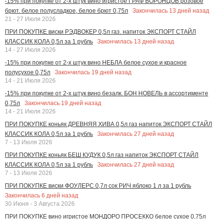
-15% при покупке от 2-х штук вино игристое ГРАФ ВОРОНЦОВ розовое
Закончилась
13
дней назад
брют. белое полусладкое, белое брют 0,75л
21 - 27 Июля 2026
ПРИ ПОКУПКЕ виски РЭДВОКЕР 0,5л газ. напиток ЭКСПОРТ СТАЙЛ
Закончилась
13
дней назад
КЛАССИК КОЛА 0,5л за 1 рубль
14 - 27 Июля 2026
-15% при покупке от 2-х штук вино НЕБЛА белое сухое и красное
Закончилась
19
дней назад
полусухое 0,75л
14 - 21 Июля 2026
-15% при покупке от 2-х штук вино безалк. БОН НОВЕЛЬ в ассортименте
Закончилась
19
дней назад
0,75л
14 - 21 Июля 2026
ПРИ ПОКУПКЕ коньяк ДРЕВНЯЯ ХИВА 0,5л газ напиток ЭКСПОРТ СТАЙЛ
Закончилась
27
дней назад
КЛАССИК КОЛА 0,5л за 1 рубль
7 - 13 Июля 2026
ПРИ ПОКУПКЕ коньяк БЕШ КУДУК 0,5л газ напиток ЭКСПОРТ СТАЙЛ
Закончилась
27
дней назад
КЛАССИК КОЛА 0,5л за 1 рубль
7 - 13 Июля 2026
ПРИ ПОКУПКЕ виски ФОУЛЕРС 0,7л сок РИЧ яблоко 1 л за 1 рубль
Закончилась
6
дней назад
30 Июня - 3 Августа 2026
ПРИ ПОКУПКЕ вино игристое МОНДОРО ПРОСЕККО белое сухое 0,75л