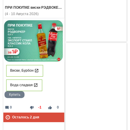
ПРИ ПОКУПКЕ виски РЭДВОКЕР 0,5л газ напиток ЭКСПОРТ СТАЙЛ КЛАССИК КОЛА 0,5л за 1 рубль
(4 - 10 Августа 2026)
Виски, Бурбон
Вода сладкая
Купить
mode_comment
thumb_down
thumb_up
0
-1
0
Осталось
2
дня