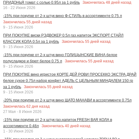
Закончилась
48
дней назад
ПРИДОНЬЯ томат с солью 0.95л за 1 рубль
16 - 22 Июня 2026
-15% при покупке от 2-х штук вино Ф-СТИЛЬ в ассортименте 0.75 л
Закончилась
55
дней назад
9 - 15 Июня 2026
ПРИ ПОКУПКЕ виски РЭДВОКЕР 0.5л газ.напиток ЭКСПОРТ СТАЙЛ
Закончилась
55
дней назад
КЛАССИК КОЛА 0.5л за 1 рубль
9 - 15 Июня 2026
-15% при покупке от 2-х штук вино ГОЛИЦЫНСКИЕ ВИНА белое
Закончилась
55
дней назад
полусладкое и брют белое 0.75 л
9 - 15 Июня 2026
ПРИ ПОКУПКЕ вино игристое КОРТЕ ДЕЙ РОВИ ПРОСЕККО ЭКСТРА ДРАЙ
белое сухое 0.75л набор конфет АДЕЛЬ С ЦЕЛЬНЫМ МИНДАЛЕМ 150 гр
Закончилась
55
дней назад
за 1 рубль
9 - 15 Июня 2026
-20% при покупке от 2-х штук вино ШАТО МАНАВИ в ассортименте 0.75л
Закончилась
62
дня назад
27 Мая - 8 Июня 2026
-15% при покупке от 2-х штук газ.напиток FRESH BAR КОЛА в
Закончилась
40
дней назад
ассортименте 0.48л
1 - 30 Июня 2026