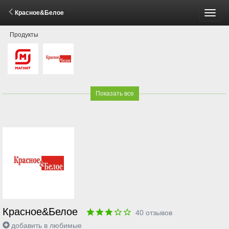
Красное&Белое
Пере
Продукты
меню
Показать все
Красное&Белое
40
отзывов
добавить в любимые