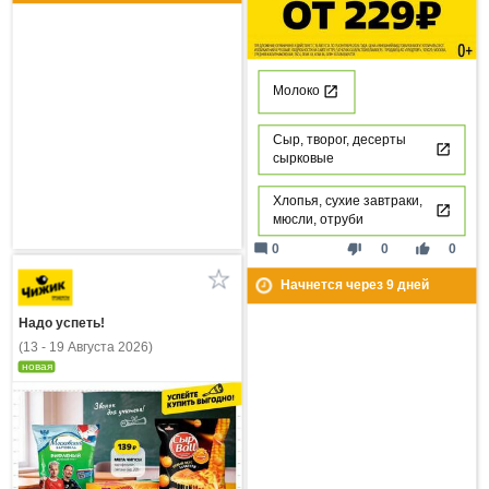
Молоко
Сыр, творог, десерты
сырковые
Хлопья, сухие завтраки,
мюсли, отруби
mode_comment
thumb_down
thumb_up
0
0
0
Начнется через
9
дней
Надо успеть!
(13 - 19 Августа 2026)
новая