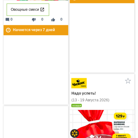
Овощные смеси
mode_comment
thumb_down
thumb_up
0
0
0
Начнется через
7
дней
Надо успеть!
(13 - 19 Августа 2026)
новая