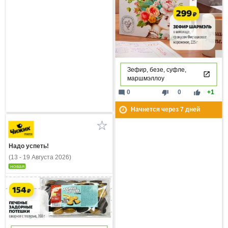
Зефир, безе, суфле,
маршмэллоу
mode_comment
thumb_down
thumb_up
0
0
+1
Начнется через
7
дней
Надо успеть!
(13 - 19 Августа 2026)
новая