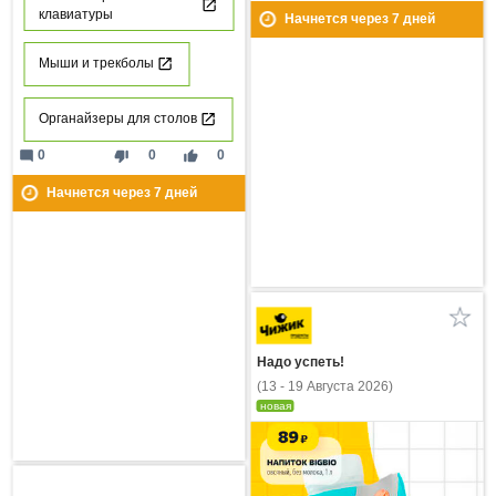
клавиатуры
Начнется через
7
дней
Мыши и трекболы
Органайзеры для столов
mode_comment
thumb_down
thumb_up
0
0
0
Начнется через
7
дней
Надо успеть!
(13 - 19 Августа 2026)
новая