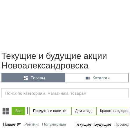
Текущие и будущие акции
Новоалександровска


Товары
Каталоги
|
Все
Продукты и напитки
Дом и сад
Красота и здоров
sort
Новые
Рейтинг
Популярные
Текущие
Будущие
Прошед