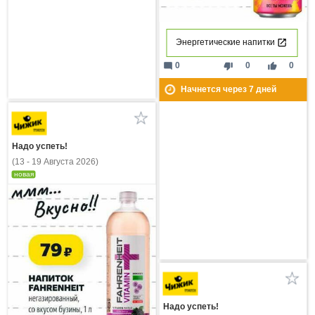
Энергетические напитки
mode_comment
thumb_down
thumb_up
0
0
0
Начнется через
7
дней
Надо успеть!
(13 - 19 Августа 2026)
новая
Надо успеть!