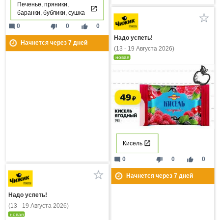
Печенье, пряники,
баранки, бублики, сушка
mode_comment
thumb_down
thumb_up
0
0
0
Надо успеть!
Начнется через
7
дней
(13 - 19 Августа 2026)
новая
Кисель
mode_comment
thumb_down
thumb_up
0
0
0
Начнется через
7
дней
Надо успеть!
(13 - 19 Августа 2026)
новая