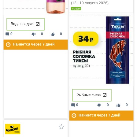
(13 - 19 Августа 2026)
новая
Вода сладкая
mode_comment
thumb_down
thumb_up
0
0
0
Начнется через
7
дней
Рыбные снеки
mode_comment
thumb_down
thumb_up
0
0
0
Начнется через
7
дней