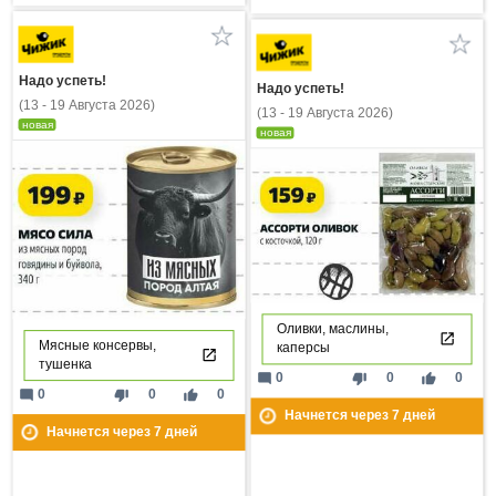
Надо успеть!
Надо успеть!
(13 - 19 Августа 2026)
(13 - 19 Августа 2026)
новая
новая
Оливки, маслины,
Мясные консервы,
каперсы
тушенка
mode_comment
thumb_down
thumb_up
0
0
0
mode_comment
thumb_down
thumb_up
0
0
0
Начнется через
7
дней
Начнется через
7
дней