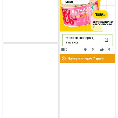
Мясные консервы,
тушенка
mode_comment
thumb_down
thumb_up
0
0
0
Начнется через
7
дней