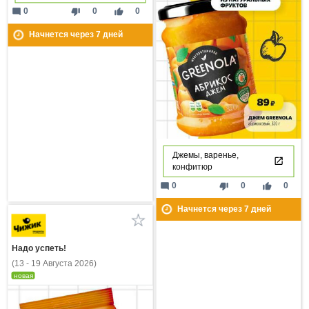
mode_comment
thumb_down
thumb_up
0
0
0
Начнется через
7
дней
Джемы, варенье,
конфитюр
mode_comment
thumb_down
thumb_up
0
0
0
Начнется через
7
дней
Надо успеть!
(13 - 19 Августа 2026)
новая