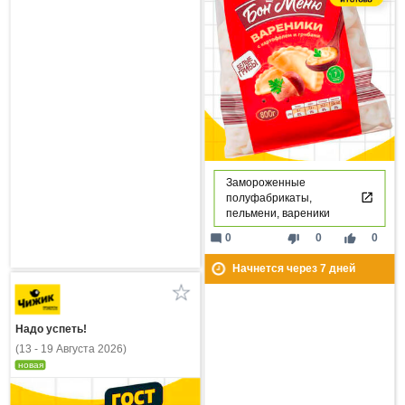
Замороженные
полуфабрикаты,
пельмени, вареники
mode_comment
thumb_down
thumb_up
0
0
0
Начнется через
7
дней
Надо успеть!
(13 - 19 Августа 2026)
новая