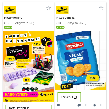
Надо успеть!
Надо успеть!
(13 - 19 Августа 2026)
(13 - 19 Августа 2026)
новая
новая
Крекеры
mode_comment
thumb_down
thumb_up
0
0
0
Компьютерные