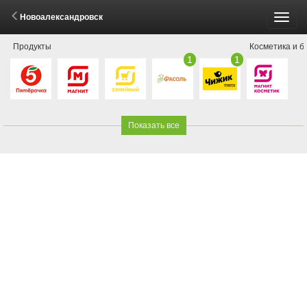
Новоалександровск
Пере
Продукты
Косметика и б
меню
1
1
Показать все