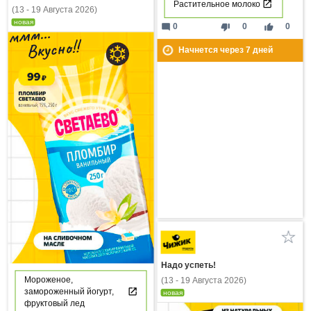
Растительное молоко
(13 - 19 Августа 2026)
новая
mode_comment
thumb_down
thumb_up
0
0
0
Начнется через
7
дней
Надо успеть!
Мороженое,
(13 - 19 Августа 2026)
замороженный йогурт,
новая
фруктовый лед