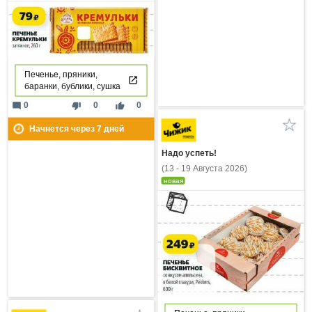
Печенье, пряники,
баранки, бублики, сушка
mode_comment
thumb_down
thumb_up
0
0
0
Начнется через
7
дней
Надо успеть!
(13 - 19 Августа 2026)
новая