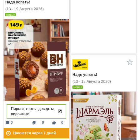
Надо успеть!
(13 - 19 Августа 2026)
новая
Надо успеть!
(13 - 19 Августа 2026)
новая
Пироги, торты, десерты,
пирожные
mode_comment
thumb_down
thumb_up
0
0
0
Начнется через
7
дней