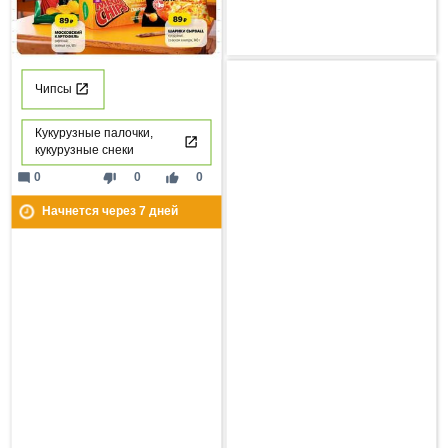
Чипсы
Кукурузные палочки,
кукурузные снеки
mode_comment
thumb_down
thumb_up
0
0
0
Начнется через
7
дней