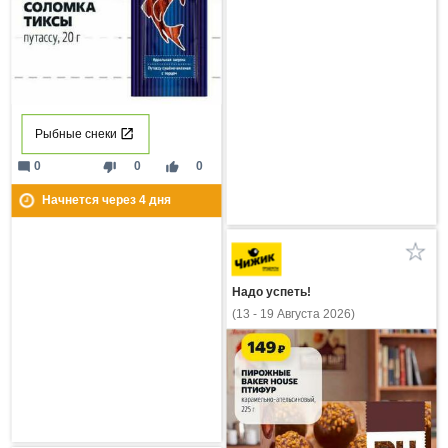
Рыбные снеки
mode_comment
thumb_down
thumb_up
0
0
0
Начнется через
4
дня
Надо успеть!
(13 - 19 Августа 2026)