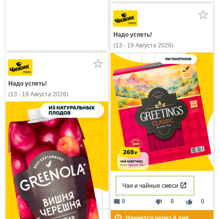
Надо успеть!
(13 - 19 Августа 2026)
Надо успеть!
(13 - 19 Августа 2026)
Чаи и чайные смеси
mode_comment
thumb_down
thumb_up
0
0
0
Начнется через
4
дня