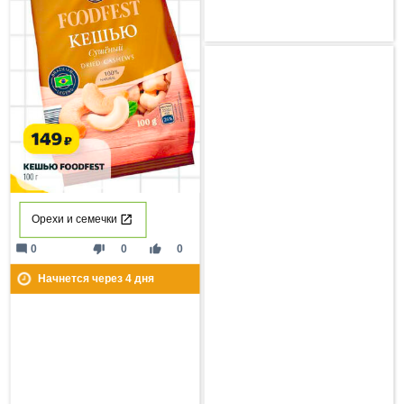
Орехи и семечки
mode_comment
thumb_down
thumb_up
0
0
0
Начнется через
4
дня