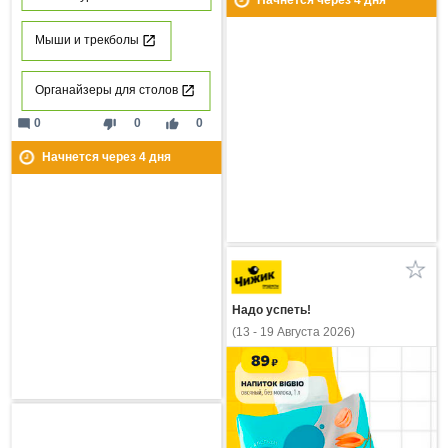
Начнется через
4
дня
Мыши и трекболы
Органайзеры для столов
mode_comment
thumb_down
thumb_up
0
0
0
Начнется через
4
дня
Надо успеть!
(13 - 19 Августа 2026)