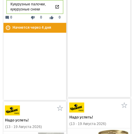
Кукурузные палочки,
кукурузные снеки
mode_comment
thumb_down
thumb_up
0
0
0
Начнется через
4
дня
Надо успеть!
Надо успеть!
(13 - 19 Августа 2026)
(13 - 19 Августа 2026)