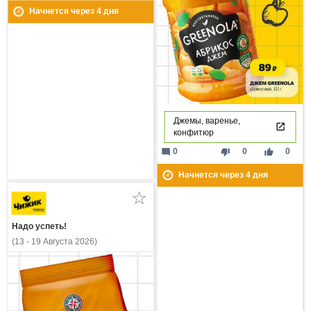
Начнется через
4
дня
Джемы, варенье,
конфитюр
mode_comment
thumb_down
thumb_up
0
0
0
Начнется через
4
дня
Надо успеть!
(13 - 19 Августа 2026)