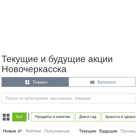
Текущие и будущие акции
Новочеркасска


Товары
Каталоги
|
Все
Продукты и напитки
Дом и сад
Красота и здоров
sort
Новые
Рейтинг
Популярные
Текущие
Будущие
Прошед