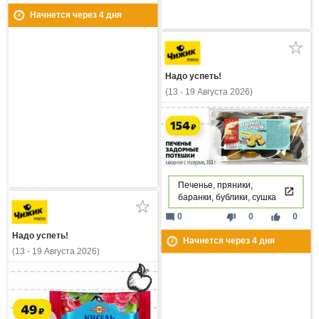
Начнется через
4
дня
Надо успеть!
(13 - 19 Августа 2026)
Печенье, пряники,
баранки, бублики, сушка
mode_comment
thumb_down
thumb_up
0
0
0
Надо успеть!
Начнется через
4
дня
(13 - 19 Августа 2026)