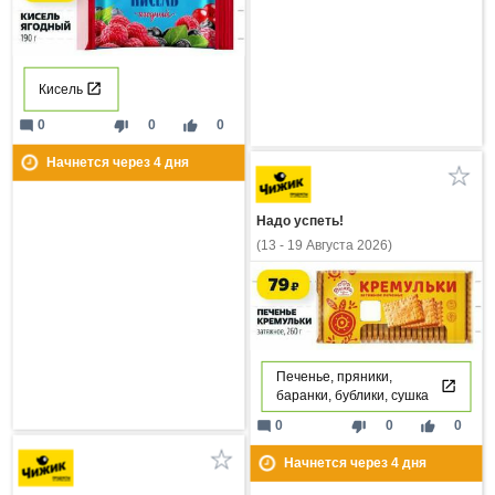
Кисель
mode_comment
thumb_down
thumb_up
0
0
0
Начнется через
4
дня
Надо успеть!
(13 - 19 Августа 2026)
Печенье, пряники,
баранки, бублики, сушка
mode_comment
thumb_down
thumb_up
0
0
0
Начнется через
4
дня