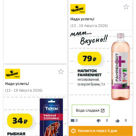
Надо успеть!
(13 - 19 Августа 2026)
Надо успеть!
(13 - 19 Августа 2026)
Вода сладкая
mode_comment
thumb_down
thumb_up
0
0
0
Начнется через
4
дня