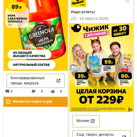
Надо успеть!
(15 - 19 Августа 2026)
Консервированные
овощи, кукуруза
mode_comment
thumb_down
thumb_up
0
0
0
Начнется через
4
дня
Молоко
Сыр, творог, десерты