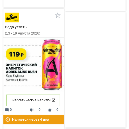
Надо успеть!
(13 - 19 Августа 2026)
Энергетические напитки
mode_comment
thumb_down
thumb_up
0
0
0
Начнется через
4
дня