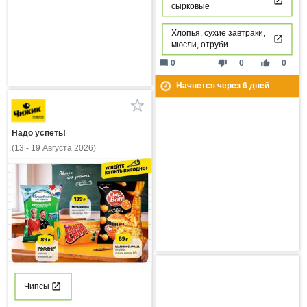
сырковые
Хлопья, сухие завтраки,
мюсли, отруби
mode_comment
thumb_down
thumb_up
0
0
0
Начнется через
6
дней
Надо успеть!
(13 - 19 Августа 2026)
Чипсы