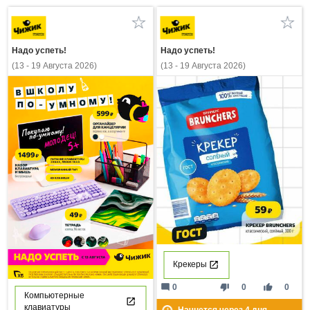
Надо успеть!
Надо успеть!
(13 - 19 Августа 2026)
(13 - 19 Августа 2026)
Крекеры
mode_comment
thumb_down
thumb_up
0
0
0
Компьютерные
клавиатуры