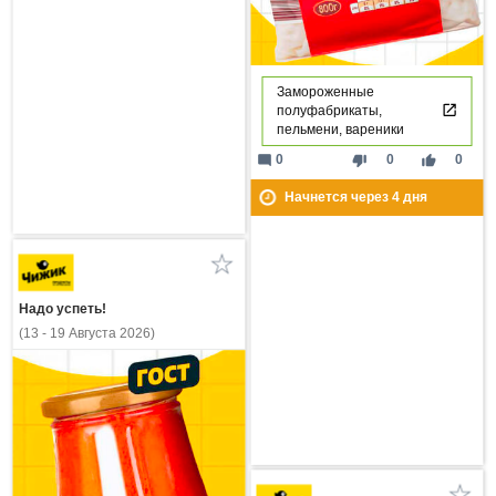
Замороженные
полуфабрикаты,
пельмени, вареники
mode_comment
thumb_down
thumb_up
0
0
0
Начнется через
4
дня
Надо успеть!
(13 - 19 Августа 2026)