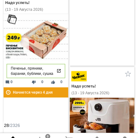
Надо успеть!
(13 - 19 Августа 2026)
Печенье, пряники,
баранки, бублики, сушка
mode_comment
thumb_down
thumb_up
0
0
0
Надо успеть!
Начнется через
4
дня
(13 - 19 Августа 2026)
28
/2326
0