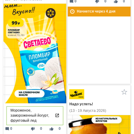
mode_comment
thumb_down
thumb_up
0
0
0
Начнется через
4
дня
Надо успеть!
Мороженое,
(13 - 19 Августа 2026)
замороженный йогурт,
фруктовый лед
mode_comment
thumb_down
thumb_up
0
0
0