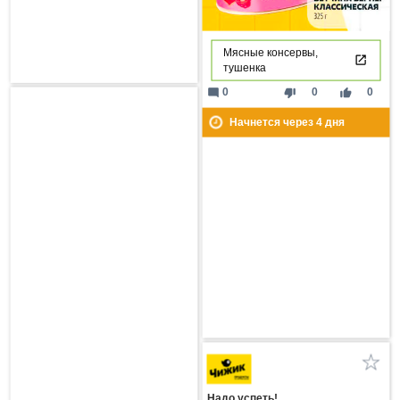
Мясные консервы,
тушенка
mode_comment
thumb_down
thumb_up
0
0
0
Начнется через
4
дня
Надо успеть!