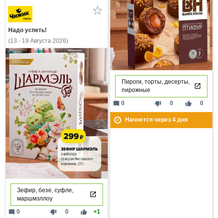
Надо успеть!
(13 - 19 Августа 2026)
Пироги, торты, десерты,
пирожные
mode_comment
thumb_down
thumb_up
0
0
0
Начнется через
4
дня
Зефир, безе, суфле,
маршмэллоу
mode_comment
thumb_down
thumb_up
0
0
+1