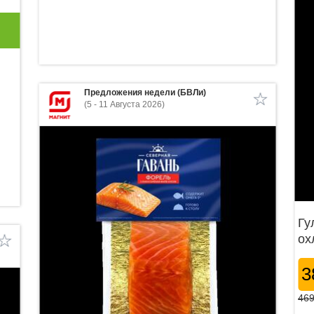
Предложения недели (БВЛи)
(5 - 11 Августа 2026)
Гу
ох
3
469