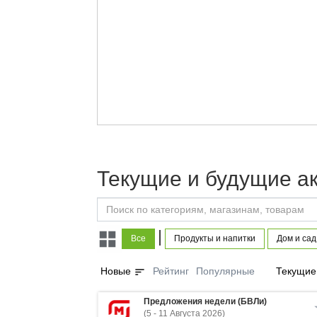
Текущие и будущие а
|
Все
Продукты и напитки
Дом и сад
sort
Новые
Рейтинг
Популярные
Текущие
Предложения недели (БВЛи)
(5 - 11 Августа 2026)