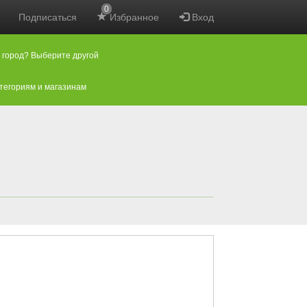
0
Подписаться
Избранное
Вход
 город? Выберите другой
атегориям и магазинам