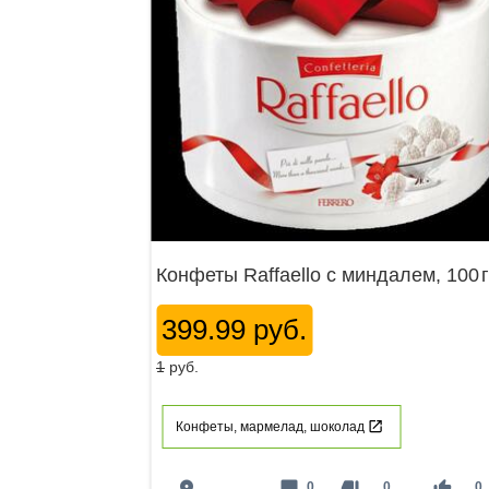
Конфеты Raffaello с миндалем, 100 г
399.99 руб.
1
руб.
Конфеты, мармелад, шоколад
place
mode_comment
thumb_down
thumb_up
0
0
0