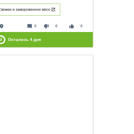
Свежее и замороженное мясо
lace
mode_comment
thumb_down
thumb_up
0
0
0
Осталось
4
дня