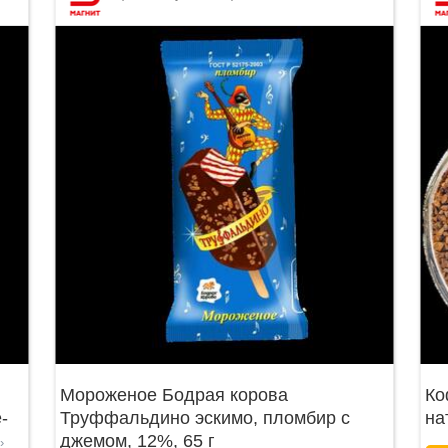
Мороженое Бодрая корова
Ко
-
Труффальдино эскимо, пломбир с
на
джемом, 12%, 65 г
›