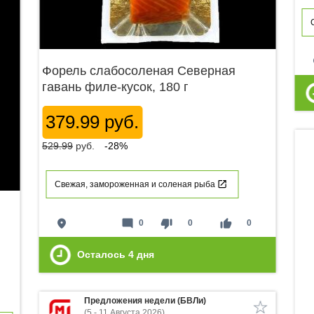
p
Форель слабосоленая Северная
гавань филе-кусок, 180 г
379.99 руб.
529.99
руб.
-28%
Свежая, замороженная и соленая рыба
place
mode_comment
thumb_down
thumb_up
0
0
0
Осталось
4
дня
Предложения недели (БВЛи)
(5 - 11 Августа 2026)