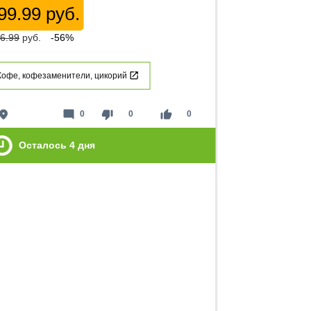
99.99 руб.
6.99
руб.
-56%
Кофе, кофезаменители, цикорий
lace
mode_comment
thumb_down
thumb_up
0
0
0
Осталось
4
дня