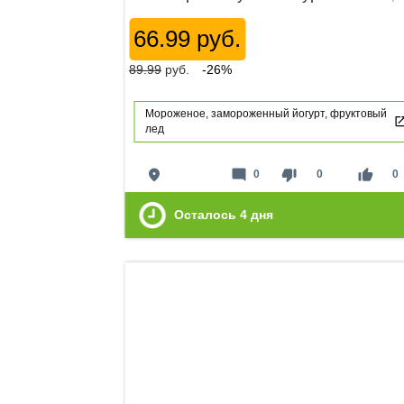
66.99 руб.
89.99
руб.
-26%
Мороженое, замороженный йогурт, фруктовый
лед
place
mode_comment
thumb_down
thumb_up
0
0
0
Осталось
4
дня