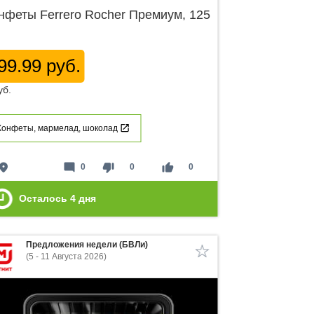
нфеты Ferrero Rocher Премиум, 125
99.99 руб.
уб.
Конфеты, мармелад, шоколад
lace
mode_comment
thumb_down
thumb_up
0
0
0
Осталось
4
дня
Предложения недели (БВЛи)
(5 - 11 Августа 2026)