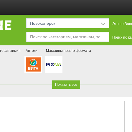
Новохоперск
Это не Ваш
Поиск по к
товая химия
Аптеки
Магазины нового формата
Показать все