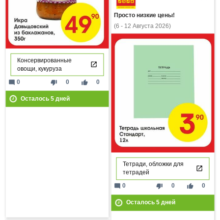
Просто низкие цены!
(6 - 12 Августа 2026)
Консервированные
овощи, кукуруза
mode_comment
thumb_down
thumb_up
0
0
0
Осталось
5
дней
Тетради, обложки для
тетрадей
mode_comment
thumb_down
thumb_up
0
0
0
Осталось
5
дней