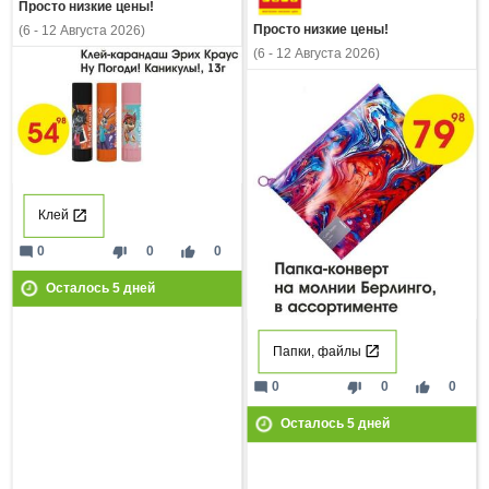
Просто низкие цены!
Просто низкие цены!
(6 - 12 Августа 2026)
(6 - 12 Августа 2026)
Клей
mode_comment
thumb_down
thumb_up
0
0
0
Осталось
5
дней
Папки, файлы
mode_comment
thumb_down
thumb_up
0
0
0
Осталось
5
дней