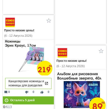
Просто низкие цены!
(6 - 12 Августа 2026)
Просто низкие цены!
(6 - 12 Августа 2026)
Канцелярские ножницы и
ножницы для рукоделия
mode_comment
thumb_down
thumb_up
0
0
0
Осталось
5
дней
0
/613