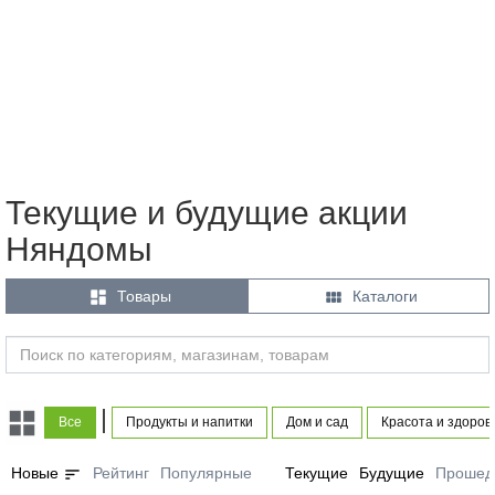
Текущие и будущие акции
Няндомы


Товары
Каталоги
|
Все
Продукты и напитки
Дом и сад
Красота и здоров
sort
Новые
Рейтинг
Популярные
Текущие
Будущие
Прошед