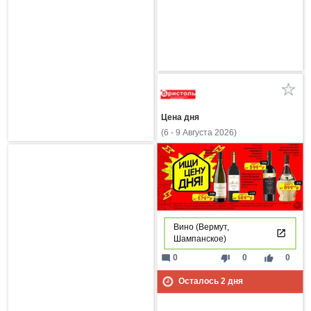
Цена дня
(6 - 9 Августа 2026)
Вино (Вермут,
Шампанское)
mode_comment
thumb_down
thumb_up
0
0
0
Осталось
2
дня