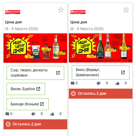
Цена дня
Цена дня
(6 - 9 Августа 2026)
(6 - 9 Августа 2026)
Вино (Вермут,
Сыр, творог, десерты
Шампанское)
сырковые
mode_comment
thumb_down
thumb_up
0
0
0
Виски, Бурбон
Осталось
2
дня
Бренди (Коньяк)
mode_comment
thumb_down
thumb_up
0
0
0
Осталось
2
дня