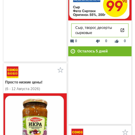
Сыр, творог, десерты
сырковые
mode_comment
thumb_down
thumb_up
0
0
0
Осталось
5
дней
Просто низкие цены!
(6 - 12 Августа 2026)