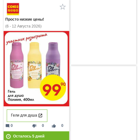
Просто низкие цены!
(6 - 12 Августа 2026)
Гели для душа
mode_comment
thumb_down
thumb_up
0
0
0
Осталось
5
дней