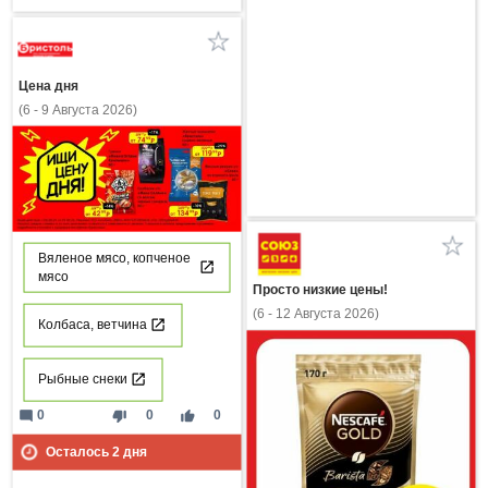
Цена дня
(6 - 9 Августа 2026)
Вяленое мясо, копченое
мясо
Просто низкие цены!
(6 - 12 Августа 2026)
Колбаса, ветчина
Рыбные снеки
mode_comment
thumb_down
thumb_up
0
0
0
Осталось
2
дня