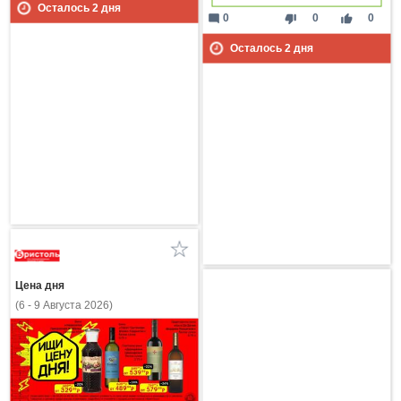
Осталось
2
дня
mode_comment
thumb_down
thumb_up
0
0
0
Осталось
2
дня
Цена дня
(6 - 9 Августа 2026)