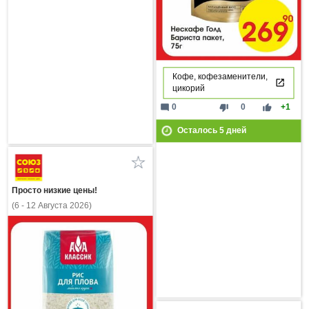
Кофе, кофезаменители,
цикорий
mode_comment
thumb_down
thumb_up
0
0
+1
Осталось
5
дней
Просто низкие цены!
(6 - 12 Августа 2026)