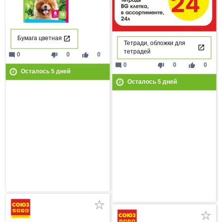
Бумага цветная
Тетради, обложки для
тетрадей
mode_comment
thumb_down
thumb_up
0
0
0
mode_comment
thumb_down
thumb_up
0
0
0
Осталось
5
дней
Осталось
5
дней