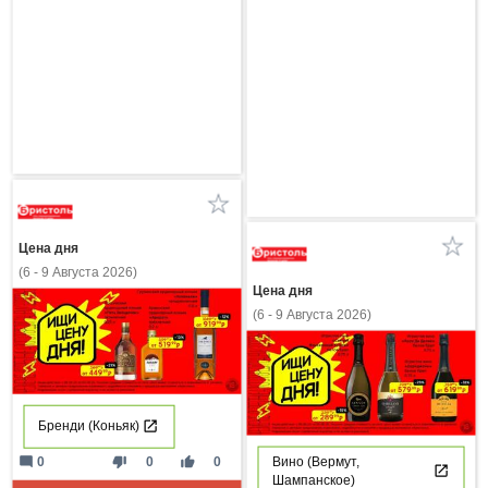
Цена дня
(6 - 9 Августа 2026)
Цена дня
(6 - 9 Августа 2026)
Бренди (Коньяк)
mode_comment
thumb_down
thumb_up
0
0
0
Вино (Вермут,
Шампанское)