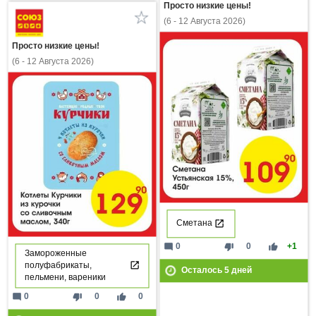
Просто низкие цены!
(6 - 12 Августа 2026)
Просто низкие цены!
(6 - 12 Августа 2026)
Сметана
mode_comment
thumb_down
thumb_up
0
0
+1
Замороженные
полуфабрикаты,
Осталось
5
дней
пельмени, вареники
mode_comment
thumb_down
thumb_up
0
0
0