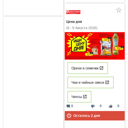
Цена дня
(6 - 9 Августа 2026)
Орехи и семечки
Чаи и чайные смеси
Чипсы
mode_comment
thumb_down
thumb_up
0
0
0
Осталось
2
дня