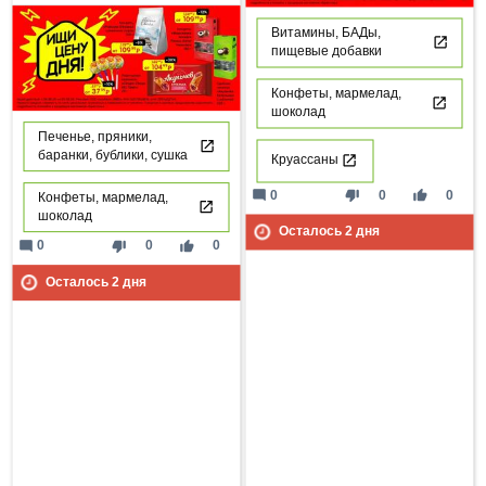
Витамины, БАДы,
пищевые добавки
Конфеты, мармелад,
шоколад
Печенье, пряники,
баранки, бублики, сушка
Круассаны
mode_comment
thumb_down
thumb_up
0
0
0
Конфеты, мармелад,
шоколад
Осталось
2
дня
mode_comment
thumb_down
thumb_up
0
0
0
Осталось
2
дня