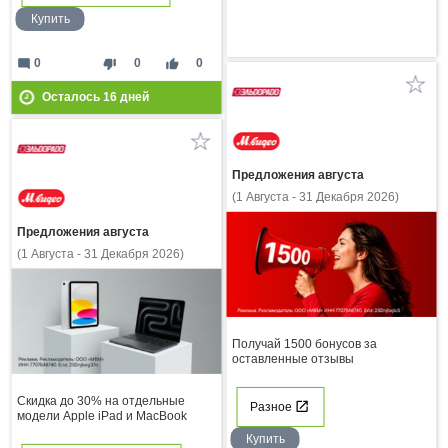
Купить
mode_comment
thumb_down
thumb_up
0
0
0
Осталось
16
дней
Предложения августа
(1 Августа - 31 Декабря 2026)
Предложения августа
(1 Августа - 31 Декабря 2026)
Получай 1500 бонусов за
оставленные отзывы
Скидка до 30% на отдельные
Разное
модели Apple iPad и MacBook
Купить