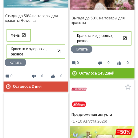
Скидки до 50% на товары для
Выгода до 50% на товары для
красоты Rowenta
красоты
Фены
Красота и здоровье,
разное
Красота и здоровье,
Купить
разное
Купить
mode_comment
thumb_down
thumb_up
0
0
0
Осталось
145
дней
mode_comment
thumb_down
thumb_up
0
0
0
Осталось
2
дня
Предложения августа
(1 - 10 Августа 2026)