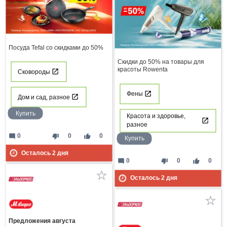
Посуда Tefal со скидками до 50%
Скидки до 50% на товары для
красоты Rowenta
Сковороды
Фены
Дом и сад, разное
Купить
Красота и здоровье,
разное
mode_comment
thumb_down
thumb_up
0
0
0
Купить
Осталось
2
дня
mode_comment
thumb_down
thumb_up
0
0
0
Осталось
2
дня
Предложения августа