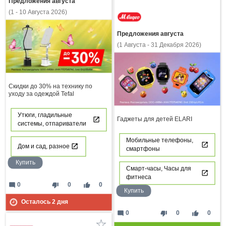
Предложения августа
(1 - 10 Августа 2026)
Предложения августа
(1 Августа - 31 Декабря 2026)
Скидки до 30% на технику по
уходу за одеждой Tefal
Утюги, гладильные
Гаджеты для детей ELARI
системы, отпариватели
Мобильные телефоны,
Дом и сад, разное
смартфоны
Купить
Смарт-часы, Часы для
фитнеса
mode_comment
thumb_down
thumb_up
0
0
0
Купить
Осталось
2
дня
mode_comment
thumb_down
thumb_up
0
0
0