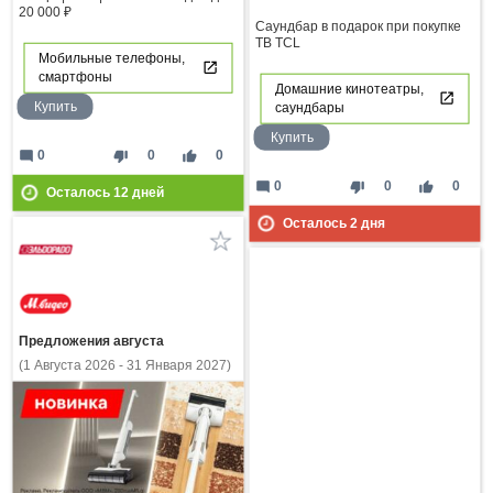
20 000 ₽
Саундбар в подарок при покупке
ТВ TCL
Мобильные телефоны,
смартфоны
Домашние кинотеатры,
Купить
саундбары
Купить
mode_comment
thumb_down
thumb_up
0
0
0
mode_comment
thumb_down
thumb_up
0
0
0
Осталось
12
дней
Осталось
2
дня
Предложения августа
(1 Августа 2026 - 31 Января 2027)