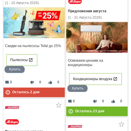
(1 - 10 Августа 2026)
Предложения августа
(1 - 31 Августа 2026)
Скидки на пылесосы Tefal до 25%
Пылесосы
Освежаем ценами на
кондиционеры
Купить
Кондиционеры воздуха
mode_comment
thumb_down
thumb_up
0
0
0
Купить
Осталось
2
дня
mode_comment
thumb_down
thumb_up
0
0
0
Осталось
23
дня