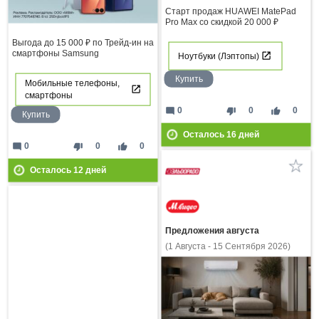
Старт продаж HUAWEI MatePad
Pro Max со скидкой 20 000 ₽
Выгода до 15 000 ₽ по Трейд-ин на
смартфоны Samsung
Ноутбуки (Лэптопы)
Купить
Мобильные телефоны,
смартфоны
mode_comment
thumb_down
thumb_up
0
0
0
Купить
Осталось
16
дней
mode_comment
thumb_down
thumb_up
0
0
0
Осталось
12
дней
Предложения августа
(1 Августа - 15 Сентября 2026)