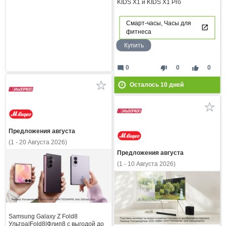
KIDS X1 и KIDS X1 Pro
Смарт-часы, Часы для
фитнеса
Купить
mode_comment
thumb_down
thumb_up
0
0
0
Осталось
10
дней
Предложения августа
(1 - 20 Августа 2026)
Предложения августа
(1 - 10 Августа 2026)
Samsung Galaxy Z Fold8
Ультра|Fold8|Флип8 с выгодой до