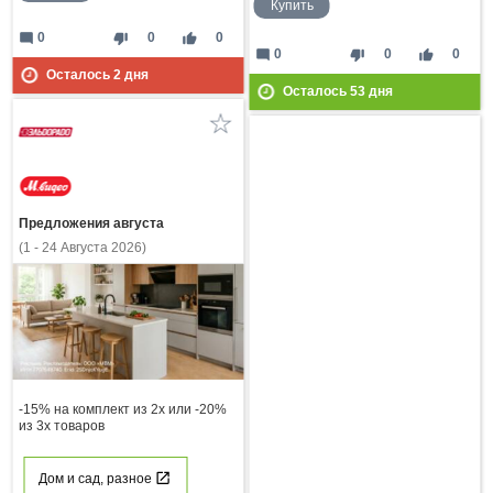
Купить
mode_comment
thumb_down
thumb_up
0
0
0
mode_comment
thumb_down
thumb_up
0
0
0
Осталось
2
дня
Осталось
53
дня
Предложения августа
(1 - 24 Августа 2026)
-15% на комплект из 2х или -20%
из 3х товаров
Дом и сад, разное