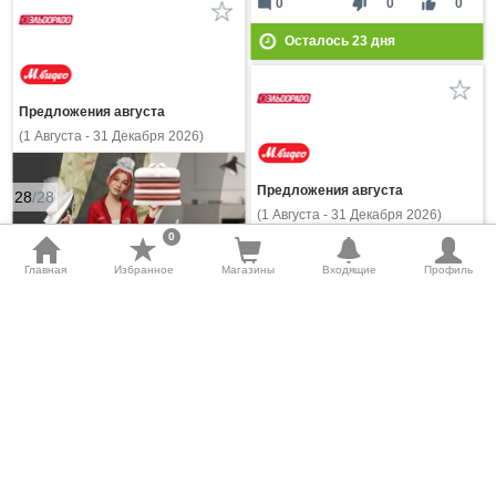
mode_comment
thumb_down
thumb_up
0
0
0
Осталось
23
дня
Предложения августа
(1 Августа - 31 Декабря 2026)
Предложения августа
28
/28
(1 Августа - 31 Декабря 2026)
0
Главная
Избранное
Магазины
Входящие
Профиль
Скидки до 40% на уход за одеждой
Утюги, гладильные
системы, отпариватели
Суперцены для новосёлов! Скидки
до 50 000 ₽
Дом и сад, разное
Разное
Купить
Купить