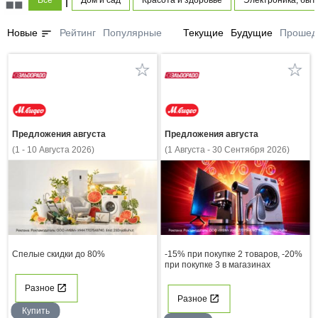
Все
Дом и сад
Красота и здоровье
Электроника, быт
sort
Новые
Рейтинг
Популярные
Текущие
Будущие
Прошед
Предложения августа
Предложения августа
(1 - 10 Августа 2026)
(1 Августа - 30 Сентября 2026)
Спелые скидки до 80%
-15% при покупке 2 товаров, -20%
при покупке 3 в магазинах
Разное
Разное
Купить