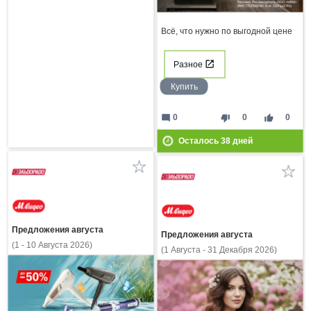
Всё, что нужно по выгодной цене
Разное
Купить
mode_comment
thumb_down
thumb_up
0
0
0
Осталось
38
дней
Предложения августа
Предложения августа
(1 - 10 Августа 2026)
(1 Августа - 31 Декабря 2026)