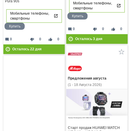
Pura 90s
Мобильные телефоны,
смартфоны
Мобильные телефоны,
Купить
смартфоны
Купить
mode_comment
thumb_down
thumb_up
0
0
0
Осталось
3
дня
mode_comment
thumb_down
thumb_up
0
0
0
Осталось
22
дня
Предложения августа
(1 - 18 Августа 2026)
Старт продаж HUAWEI WATCH