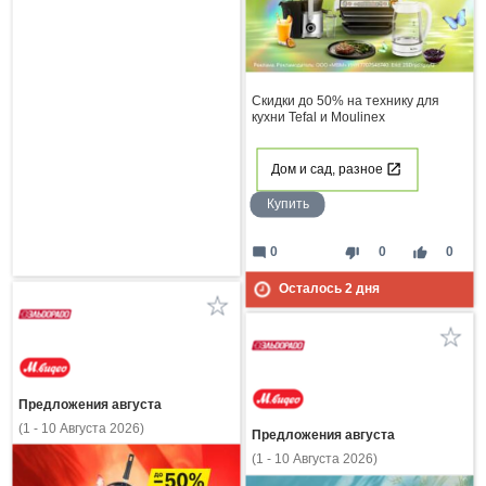
Скидки до 50% на технику для
кухни Tefal и Moulinex
Дом и сад, разное
Купить
mode_comment
thumb_down
thumb_up
0
0
0
Осталось
2
дня
Предложения августа
(1 - 10 Августа 2026)
Предложения августа
(1 - 10 Августа 2026)