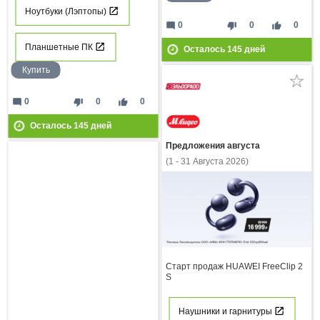
Ноутбуки (Лэптопы)
mode_comment
thumb_down
thumb_up
0
0
0
Планшетные ПК
Осталось
145
дней
Купить
mode_comment
thumb_down
thumb_up
0
0
0
Осталось
145
дней
Предложения августа
(1 - 31 Августа 2026)
Старт продаж HUAWEI FreeClip 2
S
Наушники и гарнитуры