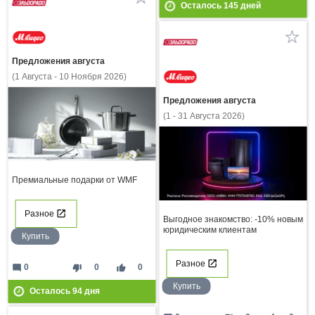
Осталось
145
дней
Предложения августа
(1 Августа - 10 Ноября 2026)
Предложения августа
(1 - 31 Августа 2026)
Премиальные подарки от WMF
Разное
Выгодное знакомство: -10% новым
юридическим клиентам
Купить
Разное
mode_comment
thumb_down
thumb_up
0
0
0
Купить
Осталось
94
дня