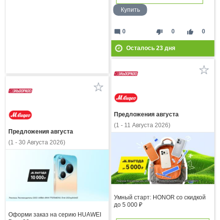
Купить
mode_comment
thumb_down
thumb_up
0
0
0
Осталось
23
дня
Предложения августа
(1 - 11 Августа 2026)
Предложения августа
(1 - 30 Августа 2026)
Умный старт: HONOR со скидкой
до 5 000 ₽
Оформи заказ на серию HUAWEI