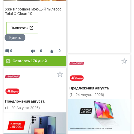
Уже в продаже моющий пылесос
Tefal X-Clean 10
Пылесосы
Купить
mode_comment
thumb_down
thumb_up
0
0
0
Осталось
176
дней
Предложения августа
(1 - 24 Августа 2026)
Предложения августа
(1 - 20 Августа 2026)