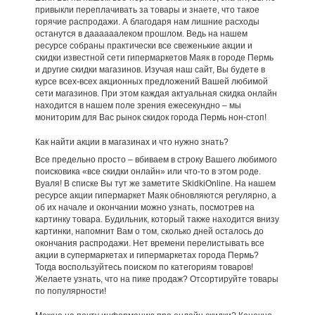
привыкли переплачивать за товары и знаете, что такое
горячие распродажи. А благодаря нам лишние расходы
останутся в даааааалеком прошлом. Ведь на нашем
ресурсе собраны практически все свеженькие акции и
скидки известной сети гипермаркетов Маяк в городе Пермь
и другие скидки магазинов. Изучая наш сайт, Вы будете в
курсе всех-всех акционных предложений Вашей любимой
сети магазинов. При этом каждая актуальная скидка онлайн
находится в нашем поле зрения ежесекундно – мы
мониторим для Вас рынок скидок города Пермь нон-стоп!
Как найти акции в магазинах и что нужно знать?
Все предельно просто – вбиваем в строку Вашего любимого
поисковика «все скидки онлайн» или что-то в этом роде.
Вуаля! В списке Вы тут же заметите SkidkiOnline. На нашем
ресурсе акции гипермаркет Маяк обновляются регулярно, а
об их начале и окончании можно узнать, посмотрев на
картинку товара. Будильник, который также находится внизу
картинки, напомнит Вам о том, сколько дней осталось до
окончания распродажи. Нет времени перелистывать все
акции в супермаркетах и гипермаркетах города Пермь?
Тогда воспользуйтесь поиском по категориям товаров!
Желаете узнать, что на пике продаж? Отсортируйте товары
по популярности!