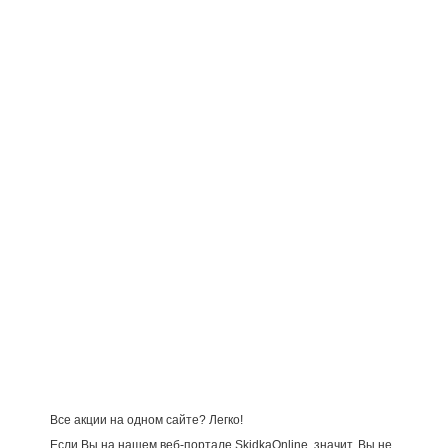
Все акции на одном сайте? Легко!
Если Вы на нашем веб-портале SkidkaOnline, значит, Вы не