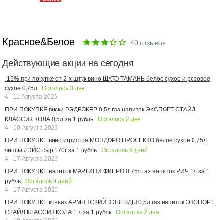
Красное&Белое
40
отзывов
Действующие акции на сегодня
-15% при покупке от 2-х штук вино ШАТО ТАМАНЬ белое сухое и розовое
Осталось
3
дня
сухое 0,75л
4 - 11 Августа 2026
ПРИ ПОКУПКЕ виски РЭДВОКЕР 0,5л газ напиток ЭКСПОРТ СТАЙЛ
Осталось
2
дня
КЛАССИК КОЛА 0,5л за 1 рубль
4 - 10 Августа 2026
ПРИ ПОКУПКЕ вино игристое МОНДОРО ПРОСЕККО белое сухое 0,75л
Осталось
9
дней
чипсы ЛЭЙС сыр 170г за 1 рубль
4 - 17 Августа 2026
ПРИ ПОКУПКЕ напиток МАРТИНИ ФИЕРО 0,75л газ напиток РИЧ 1л за 1
Осталось
9
дней
рубль
4 - 17 Августа 2026
ПРИ ПОКУПКЕ коньяк АРМЯНСКИЙ 3 ЗВЕЗДЫ 0,5л газ напиток ЭКСПОРТ
Осталось
2
дня
СТАЙЛ КЛАССИК КОЛА 1 л за 1 рубль