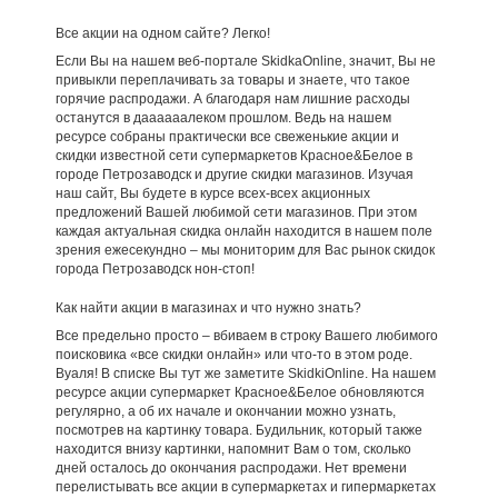
Все акции на одном сайте? Легко!
Если Вы на нашем веб-портале SkidkaOnline, значит, Вы не
привыкли переплачивать за товары и знаете, что такое
горячие распродажи. А благодаря нам лишние расходы
останутся в даааааалеком прошлом. Ведь на нашем
ресурсе собраны практически все свеженькие акции и
скидки известной сети супермаркетов Красное&Белое в
городе Петрозаводск и другие скидки магазинов. Изучая
наш сайт, Вы будете в курсе всех-всех акционных
предложений Вашей любимой сети магазинов. При этом
каждая актуальная скидка онлайн находится в нашем поле
зрения ежесекундно – мы мониторим для Вас рынок скидок
города Петрозаводск нон-стоп!
Как найти акции в магазинах и что нужно знать?
Все предельно просто – вбиваем в строку Вашего любимого
поисковика «все скидки онлайн» или что-то в этом роде.
Вуаля! В списке Вы тут же заметите SkidkiOnline. На нашем
ресурсе акции супермаркет Красное&Белое обновляются
регулярно, а об их начале и окончании можно узнать,
посмотрев на картинку товара. Будильник, который также
находится внизу картинки, напомнит Вам о том, сколько
дней осталось до окончания распродажи. Нет времени
перелистывать все акции в супермаркетах и гипермаркетах