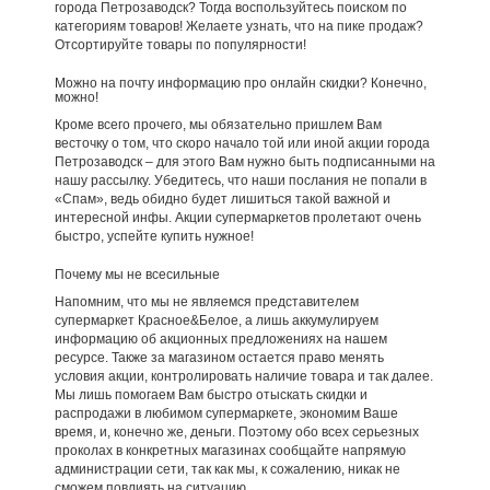
города Петрозаводск? Тогда воспользуйтесь поиском по
категориям товаров! Желаете узнать, что на пике продаж?
Отсортируйте товары по популярности!
Можно на почту информацию про онлайн скидки? Конечно,
можно!
Кроме всего прочего, мы обязательно пришлем Вам
весточку о том, что скоро начало той или иной акции города
Петрозаводск – для этого Вам нужно быть подписанными на
нашу рассылку. Убедитесь, что наши послания не попали в
«Спам», ведь обидно будет лишиться такой важной и
интересной инфы. Акции супермаркетов пролетают очень
быстро, успейте купить нужное!
Почему мы не всесильные
Напомним, что мы не являемся представителем
супермаркет Красное&Белое, а лишь аккумулируем
информацию об акционных предложениях на нашем
ресурсе. Также за магазином остается право менять
условия акции, контролировать наличие товара и так далее.
Мы лишь помогаем Вам быстро отыскать скидки и
распродажи в любимом супермаркете, экономим Ваше
время, и, конечно же, деньги. Поэтому обо всех серьезных
проколах в конкретных магазинах сообщайте напрямую
администрации сети, так как мы, к сожалению, никак не
сможем повлиять на ситуацию.