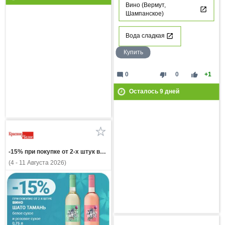
Вино (Вермут,
Шампанское)
Вода сладкая
Купить
mode_comment
thumb_down
thumb_up
0
0
+1
Осталось
9
дней
-15% при покупке от 2-х штук вино ШАТО ТАМАНЬ белое сухое и розовое сухое 0,75л
(4 - 11 Августа 2026)