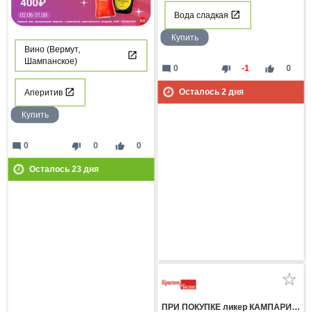
Вода сладкая
Купить
Вино (Вермут,
Шампанское)
mode_comment
thumb_down
thumb_up
0
-1
0
Осталось
2
дня
Аперитив
Купить
mode_comment
thumb_down
thumb_up
0
0
0
Осталось
23
дня
ПРИ ПОКУПКЕ ликер КАМПАРИ 0.7л вино игристое ПРОССИМО белое брют 0.75л со скидкой 400 рублей