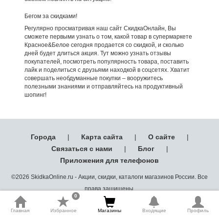
Бегом за скидками!
Регулярно просматривая наш сайт СкидкаОнлайн, Вы
сможете первыми узнать о том, какой товар в супермаркете
Красное&Белое сегодня продается со скидкой, и сколько
дней будет длиться акция. Тут можно узнать отзывы
покупателей, посмотреть популярность товара, поставить
лайк и поделиться с друзьями находкой в соцсетях. Хватит
совершать необдуманные покупки – вооружитесь
полезными знаниями и отправляйтесь на продуктивный
шопинг!
Города
|
Карта сайта
|
О сайте
|
Связаться с нами
|
Блог
|
Приложения для телефонов
©2026 SkidkaOnline.ru - Акции, скидки, каталоги магазинов России. Все
права защищены.
0
Главная
Избранное
Магазины
Входящие
Профиль