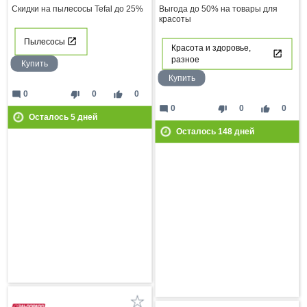
Скидки на пылесосы Tefal до 25%
Выгода до 50% на товары для
красоты
Пылесосы
Красота и здоровье,
разное
Купить
Купить
mode_comment
thumb_down
thumb_up
0
0
0
mode_comment
thumb_down
thumb_up
0
0
0
Осталось
5
дней
Осталось
148
дней