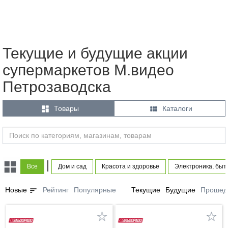
Текущие и будущие акции
супермаркетов М.видео
Петрозаводска


Товары
Каталоги
|
Все
Дом и сад
Красота и здоровье
Электроника, быт
sort
Новые
Рейтинг
Популярные
Текущие
Будущие
Прошед