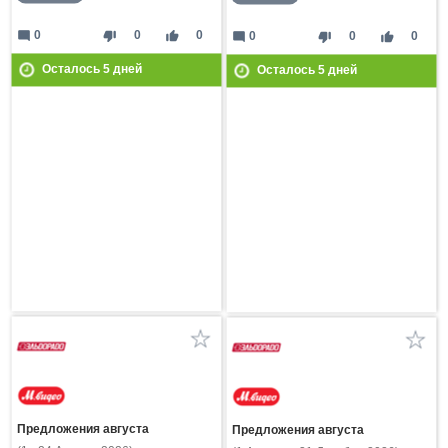
mode_comment
thumb_down
thumb_up
0
0
0
mode_comment
thumb_down
thumb_up
0
0
0
Осталось
5
дней
Осталось
5
дней
Предложения августа
Предложения августа