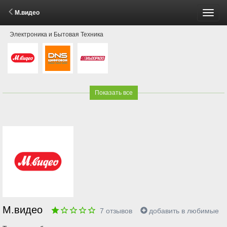
М.видео
Пере
Электроника и Бытовая Техника
меню
Показать все
М.видео
7
отзывов
добавить в любимые