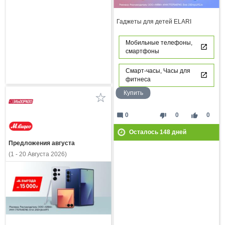
Гаджеты для детей ELARI
Мобильные телефоны,
смартфоны
Смарт-часы, Часы для
фитнеса
Купить
mode_comment
thumb_down
thumb_up
0
0
0
Осталось
148
дней
Предложения августа
(1 - 20 Августа 2026)