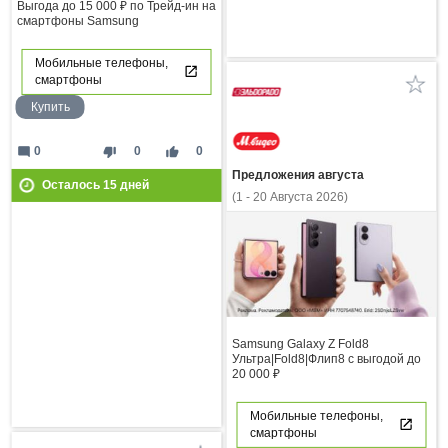
Выгода до 15 000 ₽ по Трейд-ин на
смартфоны Samsung
Мобильные телефоны,
смартфоны
Купить
mode_comment
thumb_down
thumb_up
0
0
0
Предложения августа
Осталось
15
дней
(1 - 20 Августа 2026)
Samsung Galaxy Z Fold8
Ультра|Fold8|Флип8 с выгодой до
20 000 ₽
Мобильные телефоны,
смартфоны