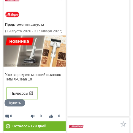
Предложения августа
(1 Августа 2026 - 31 Января 2027)
Уже в продаже моющий пылесос
Tefal X-Clean 10
Пылесосы
Купить
mode_comment
thumb_down
thumb_up
0
0
0
Осталось
179
дней