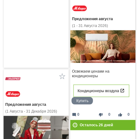
Предложения августа
(1 - 31 Августа 2026)
Освежаем ценами на
кондиционеры
Кондиционеры воздуха
Купить
Предложения августа
(1 Августа - 31 Декабря 2026)
mode_comment
thumb_down
thumb_up
0
0
0
Осталось
26
дней