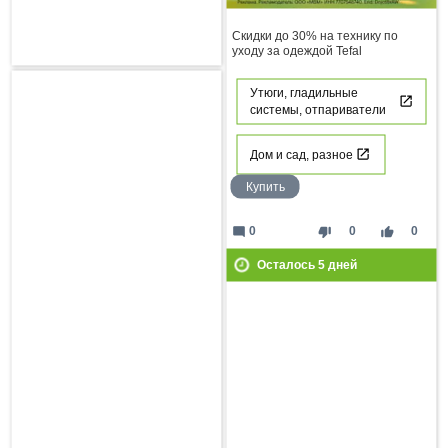
Скидки до 30% на технику по
уходу за одеждой Tefal
Утюги, гладильные
системы, отпариватели
Дом и сад, разное
Купить
mode_comment
thumb_down
thumb_up
0
0
0
Осталось
5
дней