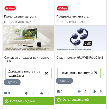
Предложения августа
Предложения августа
(1 - 10 Августа 2026)
(1 - 31 Августа 2026)
Саундбар в подарок при покупке
Старт продаж HUAWEI FreeClip 2
ТВ TCL
S
Домашние кинотеатры,
Наушники и гарнитуры
саундбары
Купить
Купить
mode_comment
thumb_down
thumb_up
0
0
0
mode_comment
thumb_down
thumb_up
0
0
0
Осталось
26
дней
Осталось
5
дней