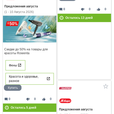
Предложения августа
mode_comment
thumb_down
thumb_up
0
0
0
(1 - 10 Августа 2026)
Осталось
13
дней
Скидки до 50% на товары для
красоты Rowenta
Фены
Красота и здоровье,
разное
Купить
mode_comment
thumb_down
thumb_up
0
0
0
Осталось
5
дней
Предложения августа