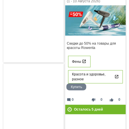
(1 - 10 Августа 2026)
Скидки до 50% на товары для
красоты Rowenta
Фены
Красота и здоровье,
разное
Купить
mode_comment
thumb_down
thumb_up
0
0
0
Осталось
5
дней