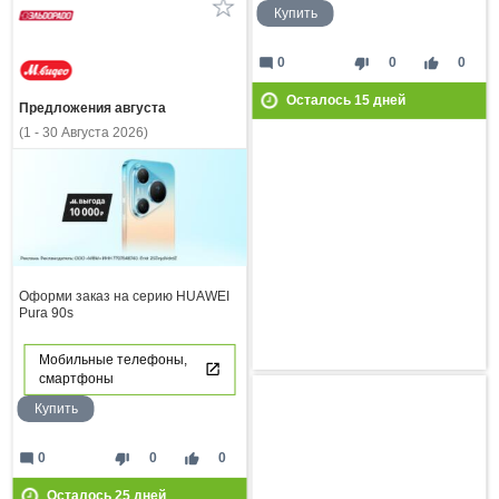
Купить
mode_comment
thumb_down
thumb_up
0
0
0
Осталось
15
дней
Предложения августа
(1 - 30 Августа 2026)
Оформи заказ на серию HUAWEI
Pura 90s
Мобильные телефоны,
смартфоны
Купить
mode_comment
thumb_down
thumb_up
0
0
0
Осталось
25
дней