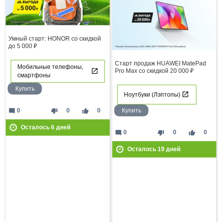
Умный старт: HONOR со скидкой
до 5 000 ₽
Старт продаж HUAWEI MatePad
Мобильные телефоны,
Pro Max со скидкой 20 000 ₽
смартфоны
Купить
Ноутбуки (Лэптопы)
mode_comment
thumb_down
thumb_up
0
0
0
Купить
Осталось
6
дней
mode_comment
thumb_down
thumb_up
0
0
0
Осталось
19
дней