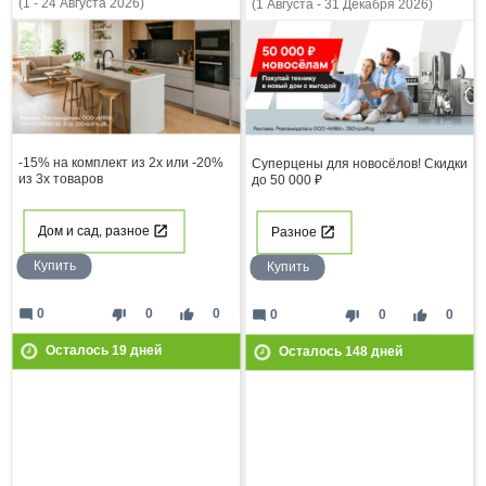
(1 - 24 Августа 2026)
(1 Августа - 31 Декабря 2026)
-15% на комплект из 2х или -20%
Суперцены для новосёлов! Скидки
из 3х товаров
до 50 000 ₽
Дом и сад, разное
Разное
Купить
Купить
mode_comment
thumb_down
thumb_up
0
0
0
mode_comment
thumb_down
thumb_up
0
0
0
Осталось
19
дней
Осталось
148
дней