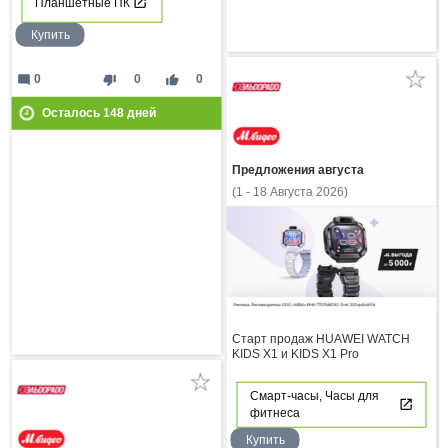
Планшетные ПК
Купить
mode_comment
thumb_down
thumb_up
0
0
0
Осталось
148
дней
Предложения августа
(1 - 18 Августа 2026)
Старт продаж HUAWEI WATCH
KIDS X1 и KIDS X1 Pro
Смарт-часы, Часы для
фитнеса
Купить