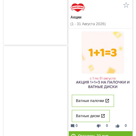
Акции
(1 - 31 Августа 2026)
Ватные палочки
Ватные диски
mode_comment
thumb_down
thumb_up
0
0
0