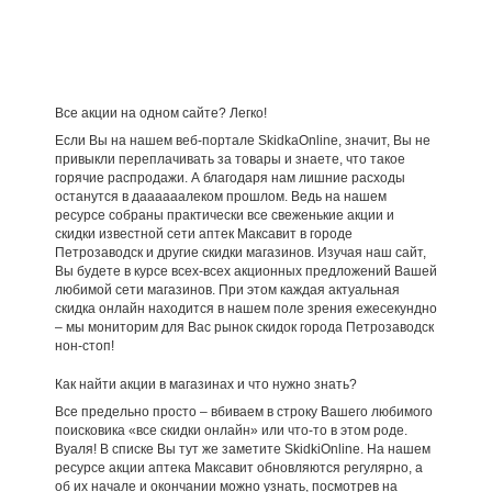
Все акции на одном сайте? Легко!
Если Вы на нашем веб-портале SkidkaOnline, значит, Вы не
привыкли переплачивать за товары и знаете, что такое
горячие распродажи. А благодаря нам лишние расходы
останутся в даааааалеком прошлом. Ведь на нашем
ресурсе собраны практически все свеженькие акции и
скидки известной сети аптек Максавит в городе
Петрозаводск и другие скидки магазинов. Изучая наш сайт,
Вы будете в курсе всех-всех акционных предложений Вашей
любимой сети магазинов. При этом каждая актуальная
скидка онлайн находится в нашем поле зрения ежесекундно
– мы мониторим для Вас рынок скидок города Петрозаводск
нон-стоп!
Как найти акции в магазинах и что нужно знать?
Все предельно просто – вбиваем в строку Вашего любимого
поисковика «все скидки онлайн» или что-то в этом роде.
Вуаля! В списке Вы тут же заметите SkidkiOnline. На нашем
ресурсе акции аптека Максавит обновляются регулярно, а
об их начале и окончании можно узнать, посмотрев на