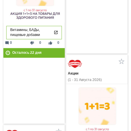
Витамины, БАДы,
пищевые добавки
mode_comment
thumb_down
thumb_up
0
0
0
Осталось
22
дня
Акции
(1 - 31 Августа 2026)