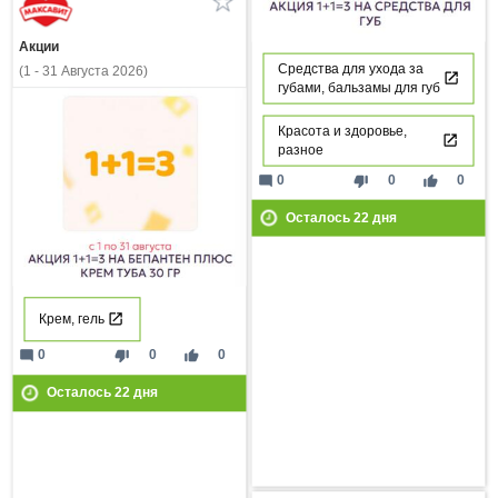
Акции
Средства для ухода за
(1 - 31 Августа 2026)
губами, бальзамы для губ
Красота и здоровье,
разное
mode_comment
thumb_down
thumb_up
0
0
0
Осталось
22
дня
Крем, гель
mode_comment
thumb_down
thumb_up
0
0
0
Осталось
22
дня