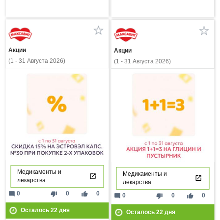
Акции
Акции
(1 - 31 Августа 2026)
(1 - 31 Августа 2026)
Медикаменты и
Медикаменты и
лекарства
лекарства
mode_comment
thumb_down
thumb_up
0
0
0
mode_comment
thumb_down
thumb_up
0
0
0
Осталось
22
дня
Осталось
22
дня