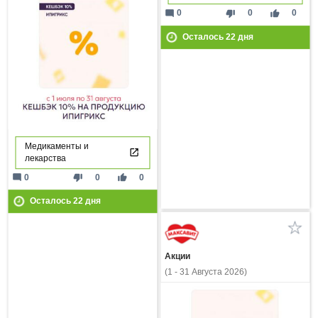
mode_comment
thumb_down
thumb_up
0
0
0
Осталось
22
дня
Медикаменты и
лекарства
mode_comment
thumb_down
thumb_up
0
0
0
Осталось
22
дня
Акции
(1 - 31 Августа 2026)