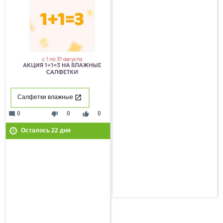
Салфетки влажные
mode_comment
thumb_down
thumb_up
0
0
0
Осталось
22
дня