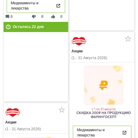
Медикаменты и
лекарства
mode_comment
thumb_down
thumb_up
0
0
0
Осталось
22
дня
Акции
(1 - 31 Августа 2026)
Акции
(1 - 31 Августа 2026)
Медикаменты и
лекарства