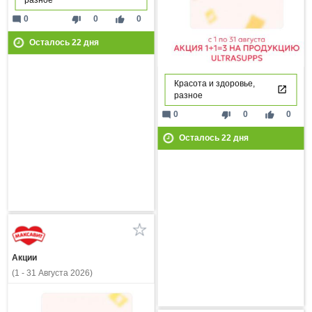
mode_comment
thumb_down
thumb_up
0
0
0
Осталось
22
дня
Красота и здоровье,
разное
mode_comment
thumb_down
thumb_up
0
0
0
Осталось
22
дня
Акции
(1 - 31 Августа 2026)