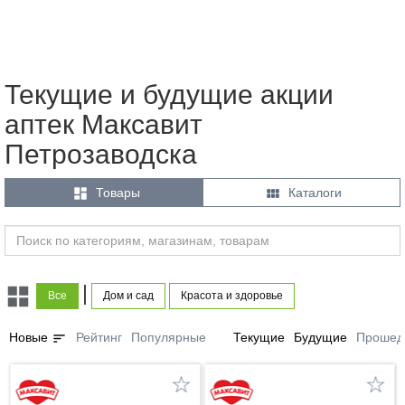
Текущие и будущие акции
аптек Максавит
Петрозаводска


Товары
Каталоги
|
Все
Дом и сад
Красота и здоровье
sort
Новые
Рейтинг
Популярные
Текущие
Будущие
Прошед