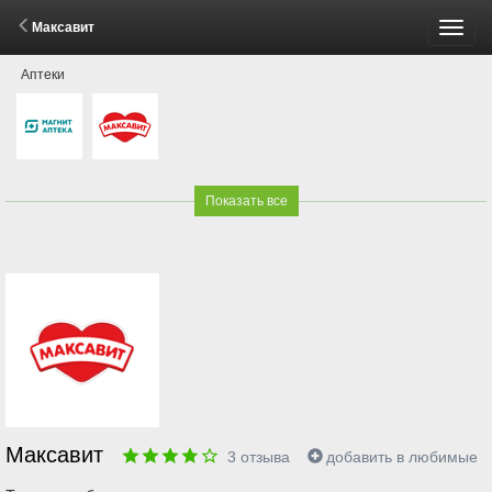
Максавит
Пере
Аптеки
меню
Показать все
Максавит
3
отзыва
добавить в любимые