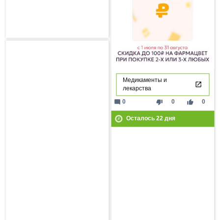
Медикаменты и
лекарства
mode_comment
thumb_down
thumb_up
0
0
0
Осталось
22
дня