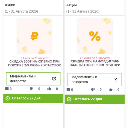
Акции
Акции
(1 - 31 Августа 2026)
(1 - 31 Августа 2026)
Медикаменты и
Медикаменты и
лекарства
лекарства
mode_comment
thumb_down
thumb_up
0
0
0
mode_comment
thumb_down
thumb_up
0
0
0
Осталось
22
дня
Осталось
22
дня