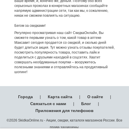
Ваше время, и, конечно же, деньги. Поэтому обо всех
серьезных проколах в конкретных магазинах сообщайте
напрямую администрации сети, так как мы, к сожалению,
никак не сможем повлиять на ситуацию.
Бегом за скидками!
Регулярно просматривая наш сайт СкидкаОнлайн, Вы
сможете первыми узнать о том, какой товар в аптеке
Максавит сегодня продается со скидкой, и сколько дней
будет длиться акция. Тут можно узнать отзывы покупателей,
посмотреть популярность товара, поставить лайк и
поделиться с друзьями находкой в соцсетях. Хватит
совершать необдуманные покупки – вооружитесь
полезными знаниями и отправляйтесь на продуктивный
шопинг!
Города
|
Карта сайта
|
О сайте
|
Связаться с нами
|
Блог
|
Приложения для телефонов
©2026 SkidkaOnline.ru - Акции, скидки, каталоги магазинов России. Все
права защищены.