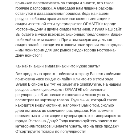
привыкли переплачивать за товары и знаете, что такое
горячие распродажи. А благодаря нам лишние расходы
останутся в даааааалеком прошлом. Ведь на нашем
ресурсе собраны практически все свеженькие акции и
скидки известной сети супермаркетов ОРМАТЕК в городе
Ростов-на-Дону и другие скидки магазинов. Изучая наш сайт,
Вы будете в курсе всех-всех акционных предложений Вашей
любимой сети магазинов. При этом каждая актуальная
скидка онлайн находится в нашем поле зрения ежесекундно
– мы мониторим для Вас рынок скидок города Ростов-на-
Дону нон-стоп!
Как найти акции в магазинах и что нужно знать?
Все предельно просто – вбиваем в строку Вашего любимого
поисковика «все скидки онлайн» или что-то в этом роде.
Вуаля! В списке Вы тут же заметите SkidkiOnline. На нашем
ресурсе акции супермаркет ОРМАТЕК обновляются
регулярно, а об их начале и окончании можно узнать,
посмотрев на картинку товара. Будильник, который также
находится внизу картинки, напомнит Вам о том, сколько
дней осталось до окончания распродажи. Нет времени
перелистывать все акции в супермаркетах и гипермаркетах
города Ростов-на-Дону? Тогда воспользуйтесь поиском по
категориям товаров! Желаете узнать, что на пике продаж?
Отсортируйте товары по популярности!