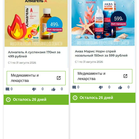
Медикаменты и
Медикаменты и
лекарства
лекарства
mode_comment
thumb_down
thumb_up
0
0
0
mode_comment
thumb_down
thumb_up
0
0
0
Осталось
26
дней
Осталось
26
дней