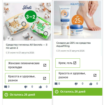
Крем, гель
Женские гигиенические
прокладки
Красота и здоровье,
Красота и здоровье,
разное
разное
mode_comment
thumb_down
thumb_up
0
0
0
mode_comment
thumb_down
thumb_up
0
0
0
Осталось
26
дней
Осталось
26
дней