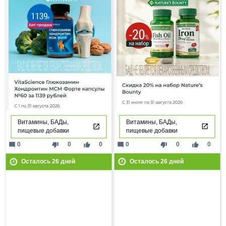
Витамины, БАДы,
Витамины, БАДы,
пищевые добавки
пищевые добавки
mode_comment
thumb_down
thumb_up
0
0
0
mode_comment
thumb_down
thumb_up
0
0
0
Осталось
26
дней
Осталось
26
дней