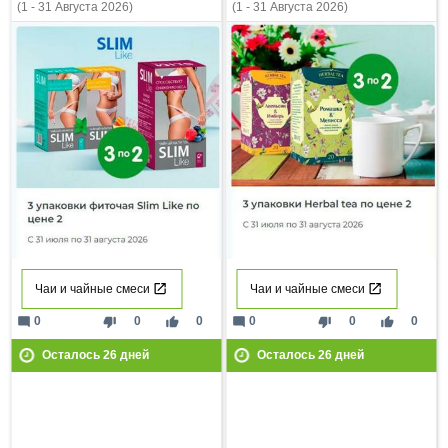
(1 - 31 Августа 2026)
(1 - 31 Августа 2026)
Чаи и чайные смеси
Чаи и чайные смеси
mode_comment
thumb_down
thumb_up
mode_comment
thumb_down
thumb_up
0
0
0
0
0
0
Осталось
26
дней
Осталось
26
дней