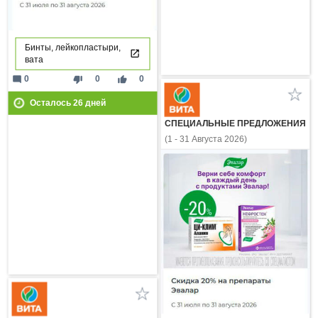
Бинты, лейкопластыри,
вата
mode_comment
thumb_down
thumb_up
0
0
0
Осталось
26
дней
СПЕЦИАЛЬНЫЕ ПРЕДЛОЖЕНИЯ
(1 - 31 Августа 2026)