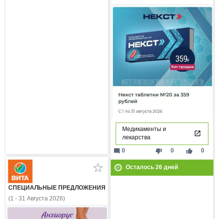
Медикаменты и
лекарства
mode_comment
thumb_down
thumb_up
0
0
0
Осталось
26
дней
СПЕЦИАЛЬНЫЕ ПРЕДЛОЖЕНИЯ
(1 - 31 Августа 2026)