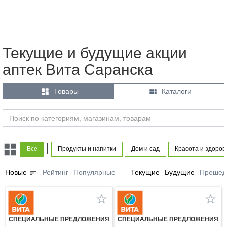
Текущие и будущие акции
аптек Вита Саранска


Товары
Каталоги
|
Все
Продукты и напитки
Дом и сад
Красота и здоров
sort
Новые
Рейтинг
Популярные
Текущие
Будущие
Прошед
СПЕЦИАЛЬНЫЕ ПРЕДЛОЖЕНИЯ
СПЕЦИАЛЬНЫЕ ПРЕДЛОЖЕНИЯ