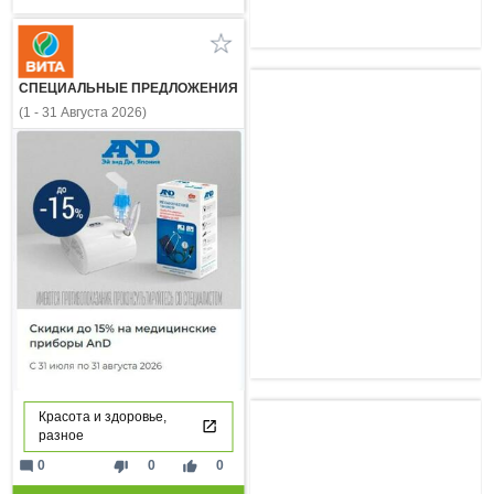
СПЕЦИАЛЬНЫЕ ПРЕДЛОЖЕНИЯ
(1 - 31 Августа 2026)
Красота и здоровье,
разное
mode_comment
thumb_down
thumb_up
0
0
0