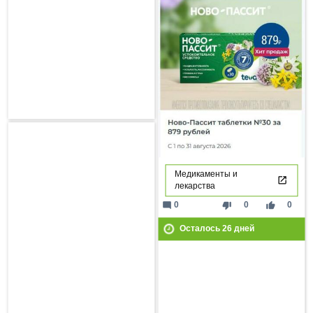
Медикаменты и
лекарства
mode_comment
thumb_down
thumb_up
0
0
0
Осталось
26
дней