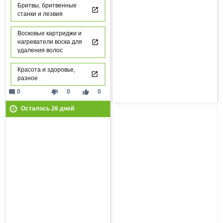
Бритвы, бритвенные
станки и лезвия
Восковые картриджи и
нагреватели воска для
удаления волос
Красота и здоровье,
разное
mode_comment
thumb_down
thumb_up
0
0
0
Осталось
26
дней