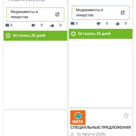
Медикаменты и
Медикаменты и
лекарства
лекарства
mode_comment
thumb_down
thumb_up
0
0
0
mode_comment
thumb_down
thumb_up
0
0
0
Осталось
26
дней
Осталось
26
дней
СПЕЦИАЛЬНЫЕ ПРЕДЛОЖЕНИЯ
(1 - 31 Августа 2026)