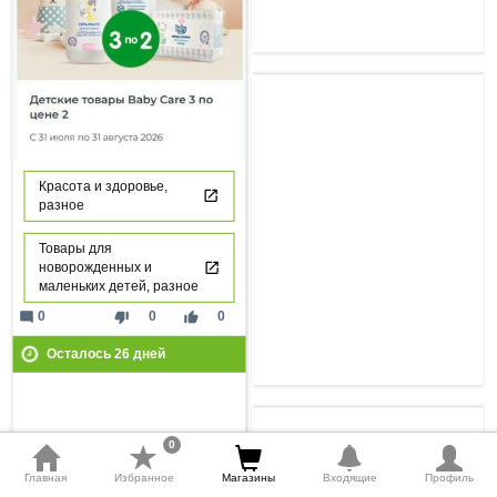
Красота и здоровье,
разное
Товары для
новорожденных и
маленьких детей, разное
mode_comment
thumb_down
thumb_up
0
0
0
Осталось
26
дней
0
Главная
Избранное
Магазины
Входящие
Профиль