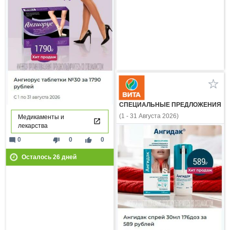
СПЕЦИАЛЬНЫЕ ПРЕДЛОЖЕНИЯ
(1 - 31 Августа 2026)
Медикаменты и
лекарства
mode_comment
thumb_down
thumb_up
0
0
0
Осталось
26
дней