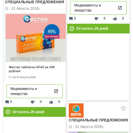
СПЕЦИАЛЬНЫЕ ПРЕДЛОЖЕНИЯ
Медикаменты и
(1 - 31 Августа 2026)
лекарства
mode_comment
thumb_down
thumb_up
0
0
0
Осталось
26
дней
Медикаменты и
лекарства
mode_comment
thumb_down
thumb_up
0
0
0
Осталось
26
дней
СПЕЦИАЛЬНЫЕ ПРЕДЛОЖЕНИЯ
(1 - 31 Августа 2026)