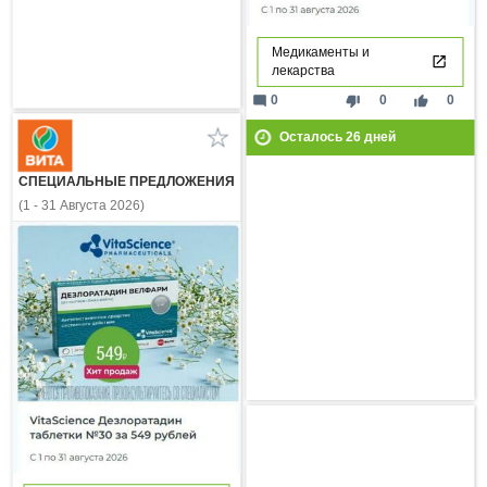
Медикаменты и
лекарства
mode_comment
thumb_down
thumb_up
0
0
0
Осталось
26
дней
СПЕЦИАЛЬНЫЕ ПРЕДЛОЖЕНИЯ
(1 - 31 Августа 2026)