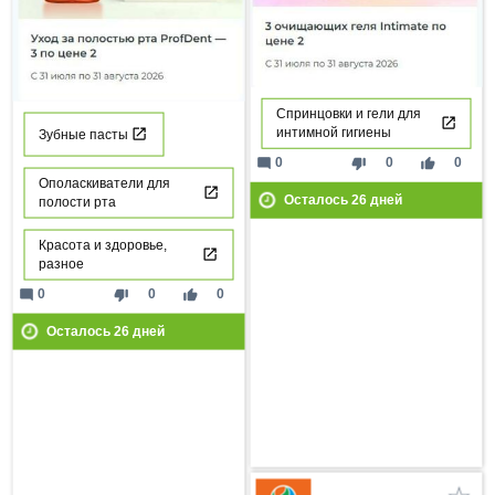
Спринцовки и гели для
интимной гигиены
Зубные пасты
mode_comment
thumb_down
thumb_up
0
0
0
Ополаскиватели для
Осталось
26
дней
полости рта
Красота и здоровье,
разное
mode_comment
thumb_down
thumb_up
0
0
0
Осталось
26
дней