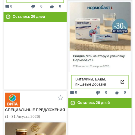
mode_comment
thumb_down
thumb_up
0
0
0
Осталось
26
дней
Витамины, БАДы,
пищевые добавки
mode_comment
thumb_down
thumb_up
0
0
0
Осталось
26
дней
СПЕЦИАЛЬНЫЕ ПРЕДЛОЖЕНИЯ
(1 - 31 Августа 2026)