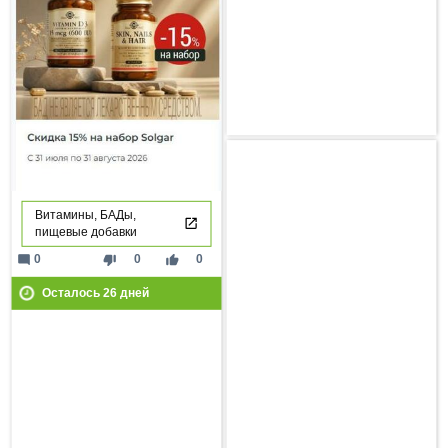
Витамины, БАДы,
пищевые добавки
mode_comment
thumb_down
thumb_up
0
0
0
Осталось
26
дней