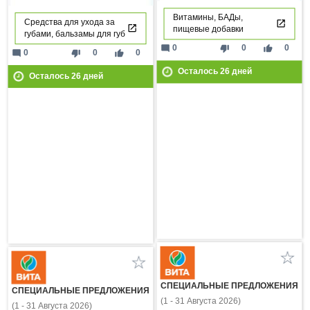
Витамины, БАДы,
Средства для ухода за
пищевые добавки
губами, бальзамы для губ
mode_comment
thumb_down
thumb_up
0
0
0
mode_comment
thumb_down
thumb_up
0
0
0
Осталось
26
дней
Осталось
26
дней
СПЕЦИАЛЬНЫЕ ПРЕДЛОЖЕНИЯ
СПЕЦИАЛЬНЫЕ ПРЕДЛОЖЕНИЯ
(1 - 31 Августа 2026)
(1 - 31 Августа 2026)