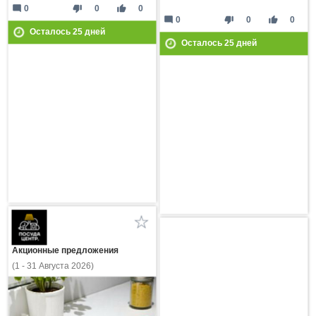
mode_comment
thumb_down
thumb_up
0
0
0
mode_comment
thumb_down
thumb_up
0
0
0
Осталось
25
дней
Осталось
25
дней
Акционные предложения
(1 - 31 Августа 2026)