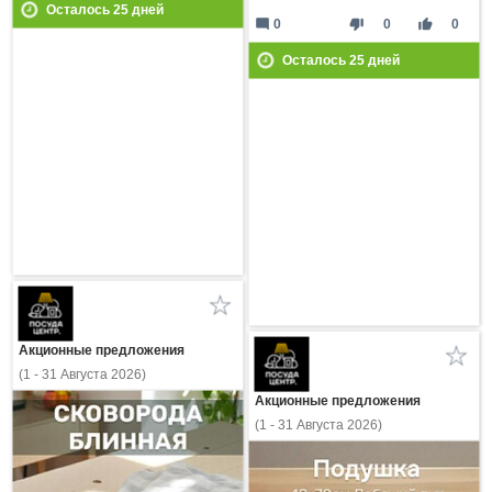
Осталось
25
дней
mode_comment
thumb_down
thumb_up
0
0
0
Осталось
25
дней
Акционные предложения
(1 - 31 Августа 2026)
Акционные предложения
(1 - 31 Августа 2026)