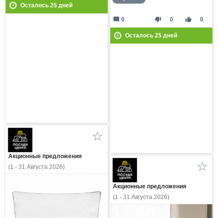
Осталось
25
дней
mode_comment
thumb_down
thumb_up
0
0
0
Осталось
25
дней
Акционные предложения
(1 - 31 Августа 2026)
Акционные предложения
(1 - 31 Августа 2026)