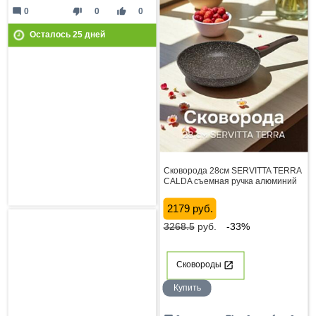
mode_comment
thumb_down
thumb_up
0
0
0
Осталось
25
дней
Сковорода 28см SERVITTA TERRA
CALDA съемная ручка алюминий
2179 руб.
3268.5
руб.
-33%
Сковороды
Купить