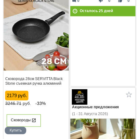
mode_comment
thumb_down
thumb_up
0
0
0
Осталось
25
дней
Сковорода 28см SERVITTA Black
Stone съемная ручка алюминий
2179 руб.
3246.71
руб.
-33%
Акционные предложения
(1 - 31 Августа 2026)
Сковороды
Купить