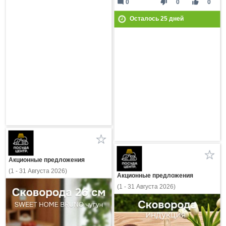
mode_comment
thumb_down
thumb_up
0
0
0
Осталось
25
дней
Акционные предложения
(1 - 31 Августа 2026)
Акционные предложения
(1 - 31 Августа 2026)