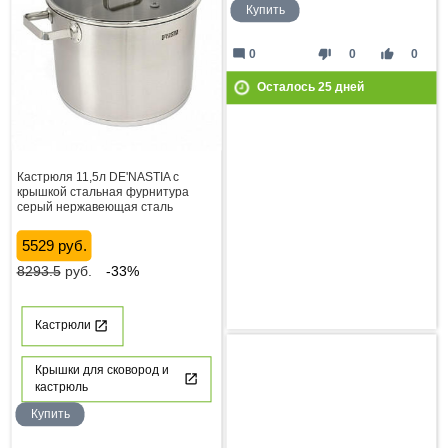
Купить
mode_comment
thumb_down
thumb_up
0
0
0
Осталось
25
дней
Кастрюля 11,5л DE'NASTIA с
крышкой стальная фурнитура
серый нержавеющая сталь
5529 руб.
8293.5
руб.
-33%
Кастрюли
Крышки для сковород и
кастрюль
Купить