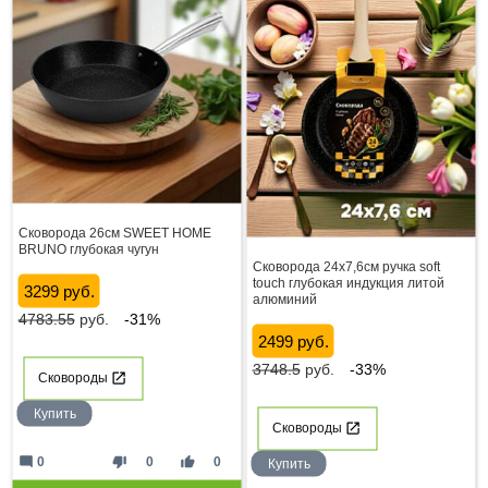
Сковорода 26см SWEET HOME
BRUNO глубокая чугун
Сковорода 24х7,6см ручка soft
touch глубокая индукция литой
3299 руб.
алюминий
4783.55
руб.
-31%
2499 руб.
3748.5
руб.
-33%
Сковороды
Купить
Сковороды
mode_comment
thumb_down
thumb_up
0
0
0
Купить