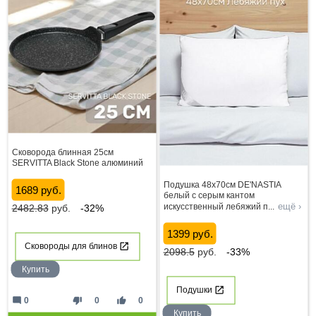
Сковорода блинная 25см
SERVITTA Black Stone алюминий
Подушка 48x70см DE'NASTIA
1689 руб.
белый с серым кантом
ещё ›
искусственный лебяжий п
...
2482.83
руб.
-32%
1399 руб.
Сковороды для блинов
2098.5
руб.
-33%
Купить
Подушки
mode_comment
thumb_down
thumb_up
0
0
0
Купить