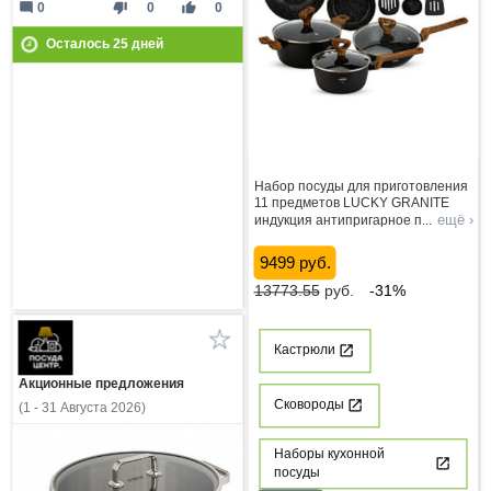
mode_comment
thumb_down
thumb_up
0
0
0
Осталось
25
дней
Набор посуды для приготовления
11 предметов LUCKY GRANITE
ещё ›
индукция антипригарное п
...
9499 руб.
13773.55
руб.
-31%
Кастрюли
Акционные предложения
Сковороды
(1 - 31 Августа 2026)
Наборы кухонной
посуды