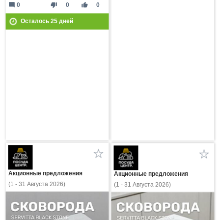
mode_comment
thumb_down
thumb_up
0
0
0
Осталось
25
дней
Акционные предложения
Акционные предложения
(1 - 31 Августа 2026)
(1 - 31 Августа 2026)