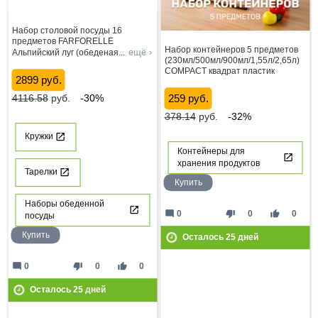
Набор столовой посуды 16
предметов FARFORELLE
Набор контейнеров 5 предметов
ещё ›
Альпийский луг (обеденая
...
(230мл/500мл/900мл/1,55л/2,65л)
COMPACT квадрат пластик
2899 руб.
4116.58
руб.
-30%
259 руб.
378.14
руб.
-32%
Кружки
Контейнеры для
хранения продуктов
Тарелки
Купить
Наборы обеденной
mode_comment
thumb_down
thumb_up
0
0
0
посуды
Купить
Осталось
25
дней
mode_comment
thumb_down
thumb_up
0
0
0
Осталось
25
дней