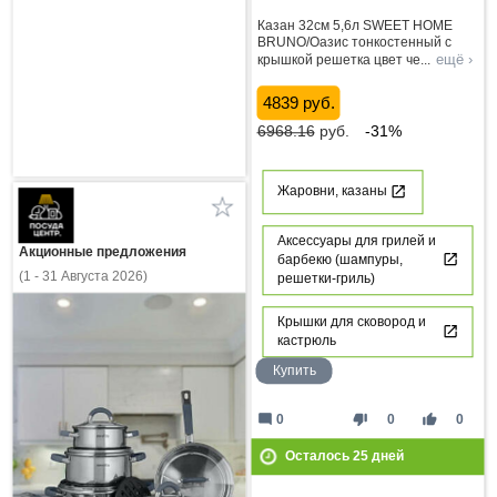
Казан 32см 5,6л SWEET HOME
BRUNO/Оазис тонкостенный с
ещё ›
крышкой решетка цвет че
...
4839 руб.
6968.16
руб.
-31%
Жаровни, казаны
Аксессуары для грилей и
Акционные предложения
барбекю (шампуры,
(1 - 31 Августа 2026)
решетки-гриль)
Крышки для сковород и
кастрюль
Купить
mode_comment
thumb_down
thumb_up
0
0
0
Осталось
25
дней