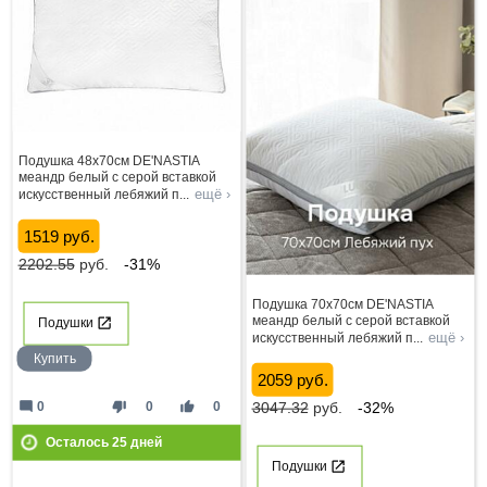
Подушка 48x70см DE'NASTIA
меандр белый с серой вставкой
ещё ›
искусственный лебяжий п
...
1519 руб.
2202.55
руб.
-31%
Подушка 70x70см DE'NASTIA
меандр белый с серой вставкой
Подушки
ещё ›
искусственный лебяжий п
...
Купить
2059 руб.
mode_comment
thumb_down
thumb_up
0
0
0
3047.32
руб.
-32%
Осталось
25
дней
Подушки