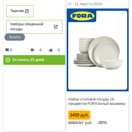
(1 - 31 Августа 2026)
Тарелки
Наборы обеденной
посуды
Купить
mode_comment
thumb_down
thumb_up
0
0
0
Осталось
25
дней
Набор столовой посуды 18
предметов FORA белый керамика
3499 руб.
5003.57
руб.
-30%