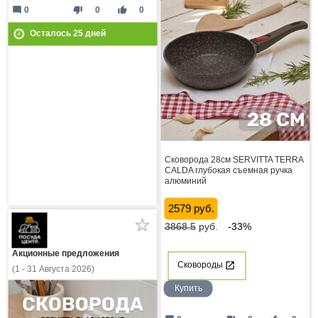
mode_comment
thumb_down
thumb_up
0
0
0
Осталось
25
дней
Сковорода 28см SERVITTA TERRA
CALDA глубокая съемная ручка
алюминий
2579 руб.
3868.5
руб.
-33%
Акционные предложения
Сковороды
(1 - 31 Августа 2026)
Купить