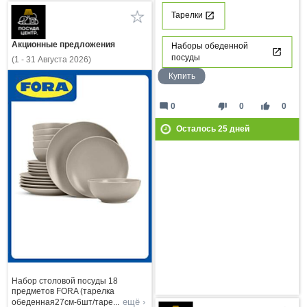
Тарелки
Акционные предложения
Наборы обеденной
посуды
(1 - 31 Августа 2026)
Купить
mode_comment
thumb_down
thumb_up
0
0
0
Осталось
25
дней
Набор столовой посуды 18
предметов FORA (тарелка
ещё ›
обеденная27см-6шт/таре
...