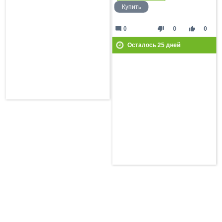
Купить
mode_comment
thumb_down
thumb_up
0
0
0
Осталось
25
дней