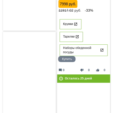
7998 руб.
11917.02
руб.
-33%
Кружки
Тарелки
Наборы обеденной
посуды
Купить
mode_comment
thumb_down
thumb_up
0
0
0
Осталось
25
дней