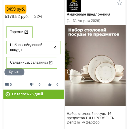
3499 руб.
Акционные предложения
5178.52
руб.
-32%
(1 - 31 Августа 2026)
Тарелки
Наборы обеденной
посуды
Салатницы, салатники
Купить
mode_comment
thumb_down
thumb_up
0
0
0
Осталось
25
дней
Набор столовой посуды 16
предметов TULU PORSELEN
Deniz milky фарфор