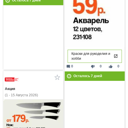
Осталось
7
дней
Краски для рукоделия и
хобби
mode_comment
thumb_down
thumb_up
0
0
0
Осталось
7
дней
Акция
(1 - 15 Августа 2026)