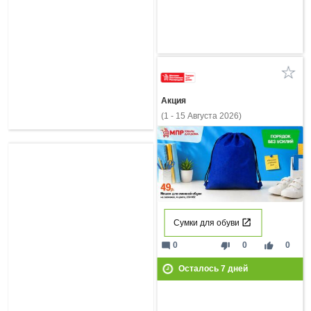
Акция
(1 - 15 Августа 2026)
Сумки для обуви
mode_comment
thumb_down
thumb_up
0
0
0
Осталось
7
дней