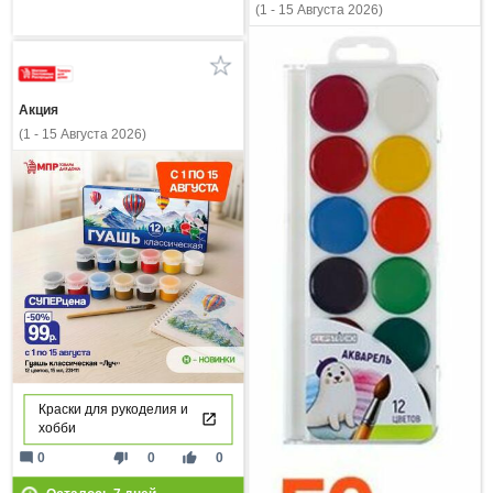
(1 - 15 Августа 2026)
Акция
(1 - 15 Августа 2026)
Краски для рукоделия и
хобби
mode_comment
thumb_down
thumb_up
0
0
0