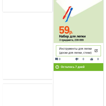
Инструменты для лепки
(доски для лепки, стеки)
mode_comment
thumb_down
thumb_up
0
0
0
Осталось
7
дней