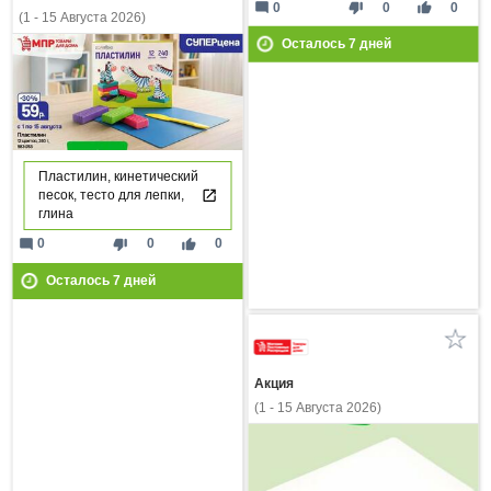
mode_comment
thumb_down
thumb_up
0
0
0
(1 - 15 Августа 2026)
Осталось
7
дней
Пластилин, кинетический
песок, тесто для лепки,
глина
mode_comment
thumb_down
thumb_up
0
0
0
Осталось
7
дней
Акция
(1 - 15 Августа 2026)