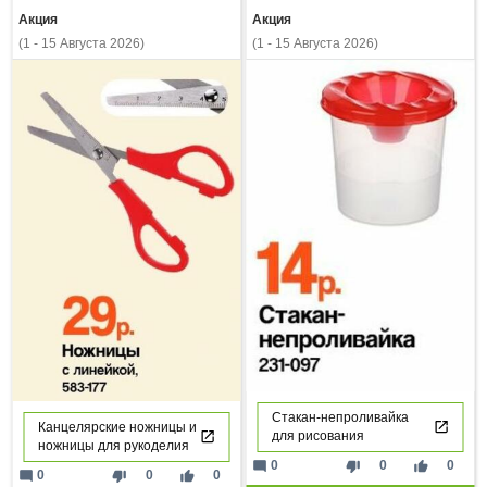
Акция
Акция
(1 - 15 Августа 2026)
(1 - 15 Августа 2026)
Стакан-непроливайка
Канцелярские ножницы и
для рисования
ножницы для рукоделия
mode_comment
thumb_down
thumb_up
0
0
0
mode_comment
thumb_down
thumb_up
0
0
0