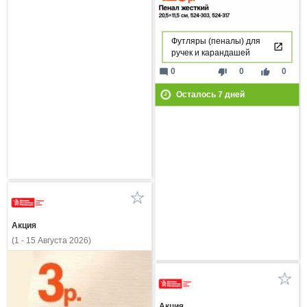
Футляры (пеналы) для
ручек и карандашей
mode_comment
thumb_down
thumb_up
0
0
0
Осталось
7
дней
Акция
(1 - 15 Августа 2026)
Акция