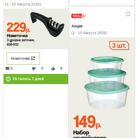
(1 - 15 Августа 2026)
Акция
(1 - 15 Августа 2026)
Ножеточки
mode_comment
thumb_down
thumb_up
0
0
0
Осталось
7
дней