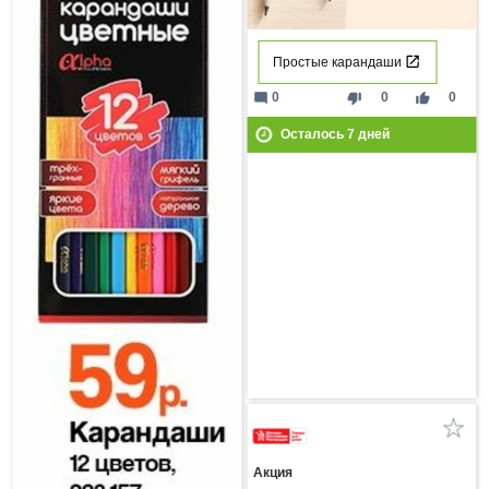
Простые карандаши
mode_comment
thumb_down
thumb_up
0
0
0
Осталось
7
дней
Акция