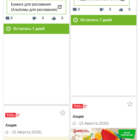
Бумага для рисования
mode_comment
thumb_down
thumb_up
0
0
0
(Альбомы для рисования)
mode_comment
thumb_down
thumb_up
0
0
0
Осталось
7
дней
Осталось
7
дней
Акция
(1 - 15 Августа 2026)
Акция
(1 - 15 Августа 2026)