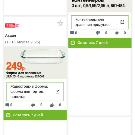
Контейнеры для
хранения продуктов
mode_comment
thumb_down
thumb_up
0
0
0
Акция
(1 - 15 Августа 2026)
Осталось
7
дней
Жаростойкие формы,
формы для тортов,
выпечки
mode_comment
thumb_down
thumb_up
0
0
0
Осталось
7
дней