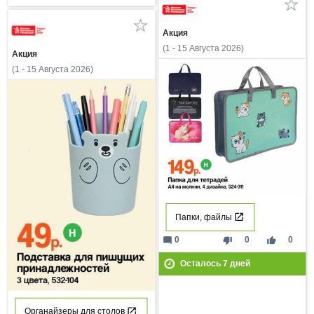
Акция
(1 - 15 Августа 2026)
Акция
(1 - 15 Августа 2026)
Папки, файлы
mode_comment
thumb_down
thumb_up
0
0
0
Осталось
7
дней
Органайзеры для столов