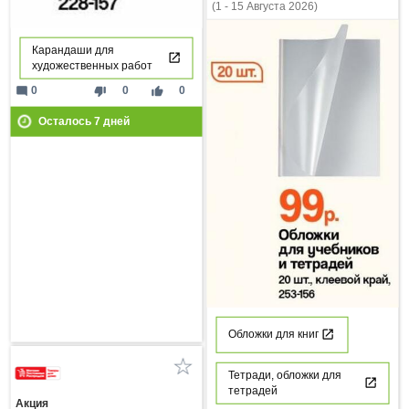
(1 - 15 Августа 2026)
Карандаши для
художественных работ
mode_comment
thumb_down
thumb_up
0
0
0
Осталось
7
дней
Обложки для книг
Тетради, обложки для
тетрадей
Акция