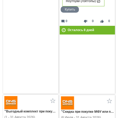
Ноутбуки (Лэптопы)
Купить
mode_comment
thumb_down
thumb_up
0
0
0
Осталось
8
дней
"Выгодный комплект при покупке планшета HONOR!"
"Скидка при покупке МФУ или принтера Pantum с картриджем!"
(1 - 31 Августа 2026)
(6 Июля - 31 Августа 2026)