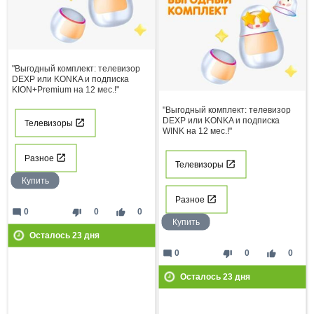
"Выгодный комплект: телевизор
DEXP или KONKA и подписка
KION+Premium на 12 мес.!"
"Выгодный комплект: телевизор
DEXP или KONKA и подписка
Телевизоры
WINK на 12 мес.!"
Разное
Телевизоры
Купить
Разное
mode_comment
thumb_down
thumb_up
0
0
0
Купить
Осталось
23
дня
mode_comment
thumb_down
thumb_up
0
0
0
Осталось
23
дня