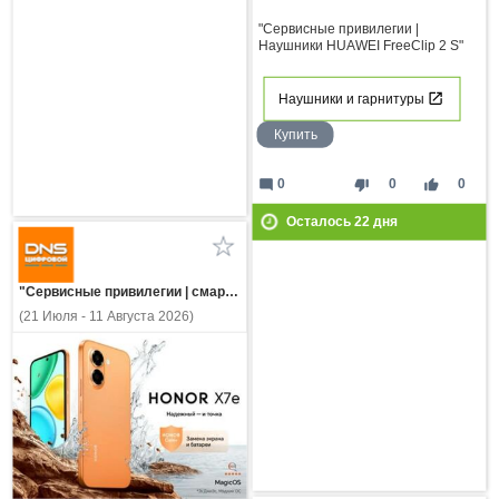
"Сервисные привилегии |
Наушники HUAWEI FreeClip 2 S"
Наушники и гарнитуры
Купить
mode_comment
thumb_down
thumb_up
0
0
0
Осталось
22
дня
"Сервисные привилегии | смартфон HONOR X7e"
(21 Июля - 11 Августа 2026)