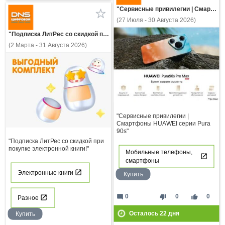
"Сервисные привилегии | Смартфоны HUAWEI серии Pura 90s"
(27 Июля - 30 Августа 2026)
"Подписка ЛитРес со скидкой при покупке электронной книги!"
(2 Марта - 31 Августа 2026)
"Сервисные привилегии |
Смартфоны HUAWEI серии Pura
90s"
"Подписка ЛитРес со скидкой при
покупке электронной книги!"
Мобильные телефоны,
смартфоны
Электронные книги
Купить
mode_comment
thumb_down
thumb_up
0
0
0
Разное
Осталось
22
дня
Купить