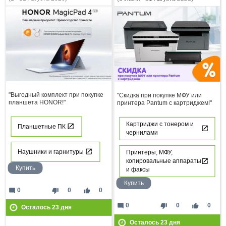
"Выгодный комплект при покупке
"Скидка при покупке МФУ или
планшета HONOR!"
принтера Pantum с картриджем!"
Картриджи с тонером и
Планшетные ПК
чернилами
Наушники и гарнитуры
Принтеры, МФУ,
копировальные аппараты
Купить
и факсы
Купить
mode_comment
thumb_down
thumb_up
0
0
0
mode_comment
thumb_down
thumb_up
0
0
0
Осталось
23
дня
Осталось
23
дня