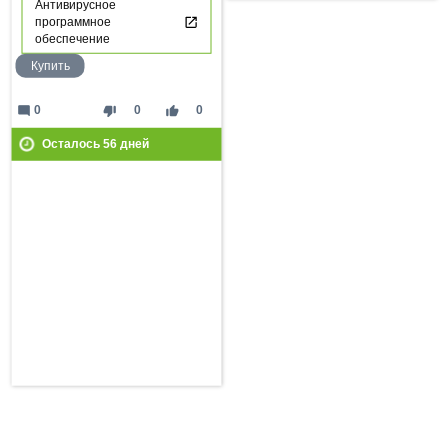
Антивирусное
программное
обеспечение
Купить
mode_comment
thumb_down
thumb_up
0
0
0
Осталось
56
дней