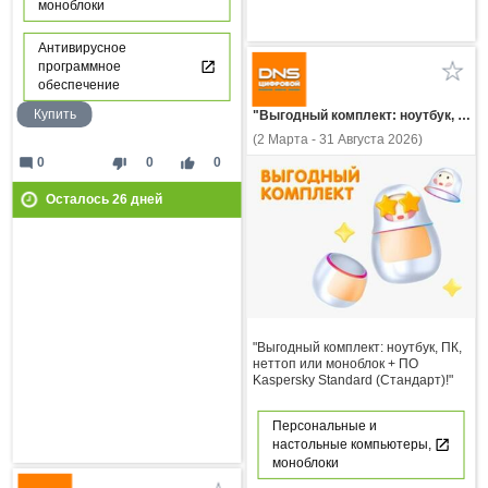
моноблоки
Антивирусное
программное
обеспечение
Купить
"Выгодный комплект: ноутбук, ПК, неттоп или моноблок + ПО Kaspersky Standard (Стандарт)!"
(2 Марта - 31 Августа 2026)
mode_comment
thumb_down
thumb_up
0
0
0
Осталось
26
дней
"Выгодный комплект: ноутбук, ПК,
неттоп или моноблок + ПО
Kaspersky Standard (Стандарт)!"
Персональные и
настольные компьютеры,
моноблоки