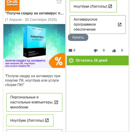
Ноутбуки (Лэптопы)
"Получи скидку на антивирус при покупке ПК, ноутбука или услуги сборки ПК!"
Антивирусное
(7 Апреля - 30 Сентября 2026)
программное
обеспечение
Купить
mode_comment
thumb_down
thumb_up
0
0
0
Осталось
26
дней
"Получи скидку на антивирус при
покупке ПК, ноутбука или услуги
сборки ПК!"
Персональные и
настольные компьютеры,
моноблоки
Ноутбуки (Лэптопы)