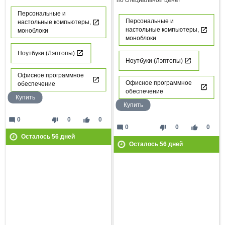
по специальной цене!"
Персональные и
Персональные и
настольные компьютеры,
настольные компьютеры,
моноблоки
моноблоки
Ноутбуки (Лэптопы)
Ноутбуки (Лэптопы)
Офисное программное
Офисное программное
обеспечение
обеспечение
Купить
Купить
mode_comment
thumb_down
thumb_up
0
0
0
mode_comment
thumb_down
thumb_up
0
0
0
Осталось
56
дней
Осталось
56
дней