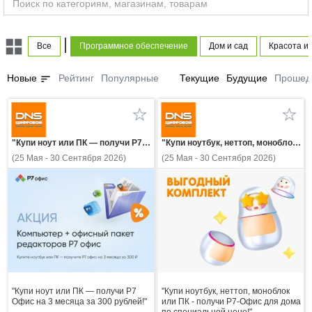
|
Все
Программное обеспечение
Дом и сад
Красота и
sort
Новые
Рейтинг
Популярные
Текущие
Будущие
Прошед
"Купи ноут или ПК — получи Р7 Офис на 3 месяца за 300 рублей!"
"Купи ноутбук, неттоп, моноблок или ПК - получи Р7-Офис для дома по специальной цене!"
(25 Мая - 30 Сентября 2026)
(25 Мая - 30 Сентября 2026)
"Купи ноут или ПК — получи Р7
"Купи ноутбук, неттоп, моноблок
Офис на 3 месяца за 300 рублей!"
или ПК - получи Р7-Офис для дома