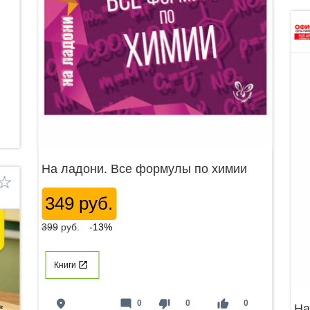
На ладони. Все формулы по химии
349 руб.
399
руб.
-13%
Книги
place
mode_comment
thumb_down
thumb_up
0
0
0
На