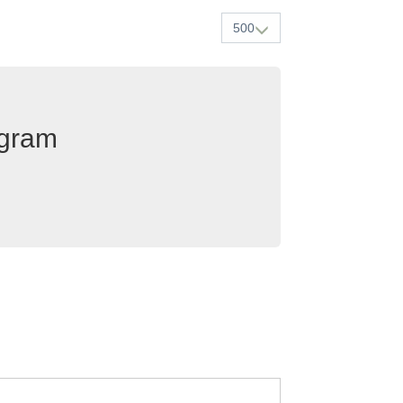
500
egram