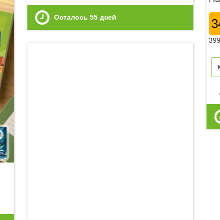
Осталось
55
дней
3
39
p