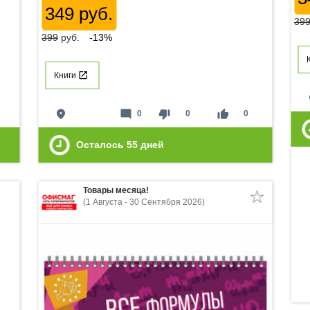
349 руб.
39
399
руб.
-13%
Книги
p
place
mode_comment
thumb_down
thumb_up
0
0
0
Осталось
55
дней
Товары месяца!
(1 Августа - 30 Сентября 2026)