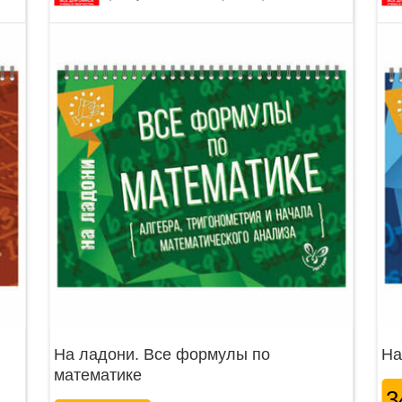
На ладони. Все формулы по
На
математике
3