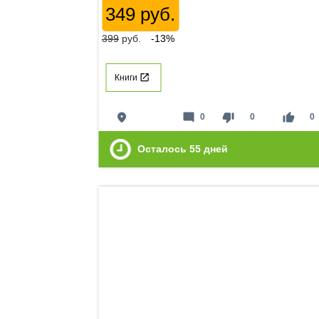
349 руб.
399
руб.
-13%
Книги
place
mode_comment
thumb_down
thumb_up
0
0
0
Осталось
55
дней