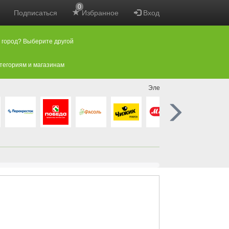
0
Подписаться
Избранное
Вход
 город? Выберите другой
атегориям и магазинам
Электроника и Бытовая Те