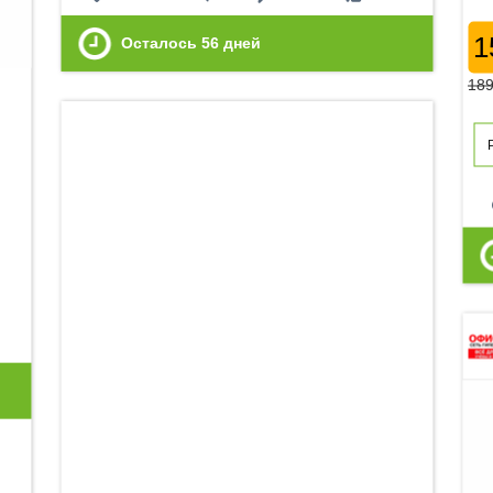
1
Осталось
56
дней
18
p