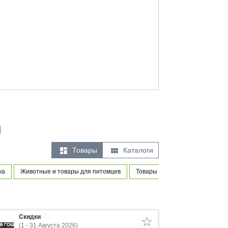
и


Товары
Каталоги
ка
Животные и товары для питомцев
Товары для новорожденных и м
Скидки
(1 - 31 Августа 2026)