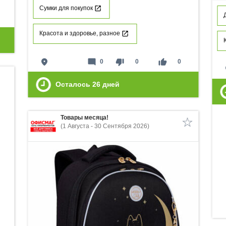
Сумки для покупок
Красота и здоровье, разное
place
mode_comment
thumb_down
thumb_up
0
0
0
p
Осталось
26
дней
Товары месяца!
(1 Августа - 30 Сентября 2026)