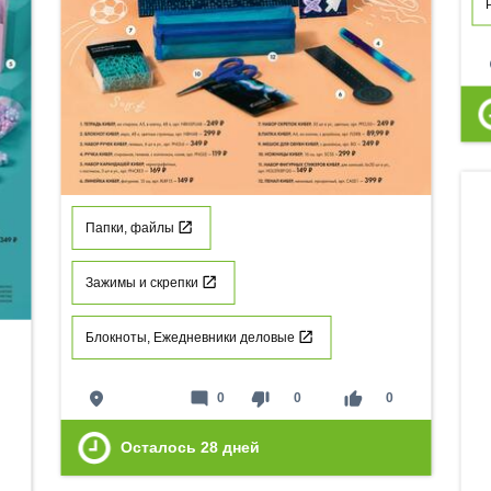
p
Папки, файлы
Зажимы и скрепки
Блокноты, Ежедневники деловые
place
mode_comment
thumb_down
thumb_up
0
0
0
Осталось
28
дней