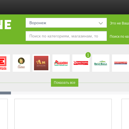
Воронеж
Это не Ваш
Поиск по к
1
Показать все