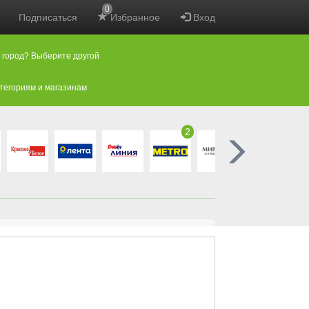
0
Подписаться
Избранное
Вход
 город? Выберите другой
атегориям и магазинам
2