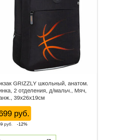
кзак GRIZZLY школьный, анатом.
инка, 2 отделения, д/мальч., Мяч,
анж., 39х26х19см
699 руб.
99
руб.
-12%