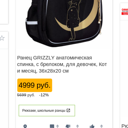
Ранец GRIZZLY анатомическая
спинка, c брелоком, для девочек, Кот
и месяц, 36х28х20 см
4999 руб.
5699
руб.
-12%
Рюкзаки, школьные ранцы
Рю
place
mode_comment
thumb_down
thumb_up
0
0
0