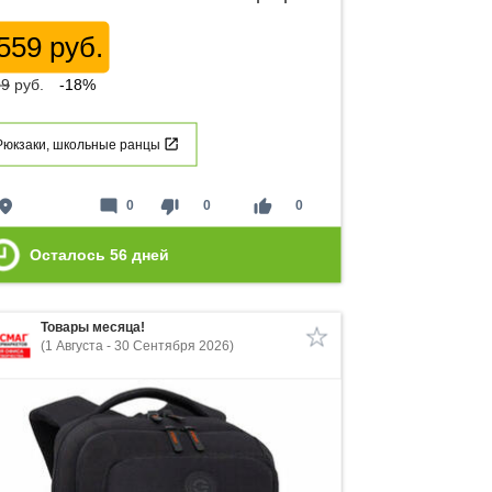
559 руб.
99
руб.
-18%
Рюкзаки, школьные ранцы
lace
mode_comment
thumb_down
thumb_up
0
0
0
Осталось
56
дней
Товары месяца!
(1 Августа - 30 Сентября 2026)