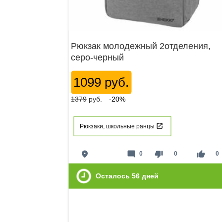
Рюкзак молодежный 2отделения,
серо-черный
1099 руб.
1379
руб.
-20%
Рюкзаки, школьные ранцы
place
mode_comment
thumb_down
thumb_up
0
0
0
Осталось
56
дней