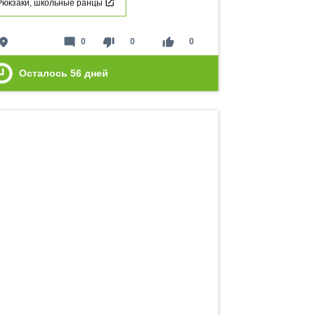
Рюкзаки, школьные ранцы
lace
mode_comment
thumb_down
thumb_up
0
0
0
Осталось
56
дней