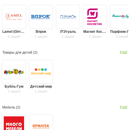
Lamel (Оптима)
Впрок
Л’Этуаль
Магнит Косметик
Пар
0 акций
1 акция
1 акция
2 акции
0 акций
Товары для детей (
2
)
ЕЩЕ
Бубль-Гум
Детский мир
1 акция
1 акция
Мебель (
2
)
ЕЩЕ