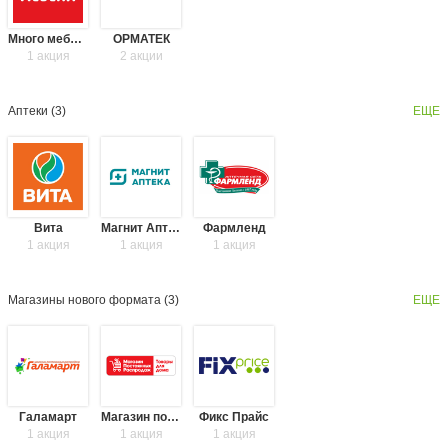
Много мебели
ОРМАТЕК
1 акция
2 акции
Аптеки (
3
)
ЕЩЕ
Вита
Магнит Аптека
Фармленд
1 акция
1 акция
1 акция
Магазины нового формата (
3
)
ЕЩЕ
Галамарт
Магазин постоянных распродаж
Фикс Прайс
1 акция
1 акция
1 акция