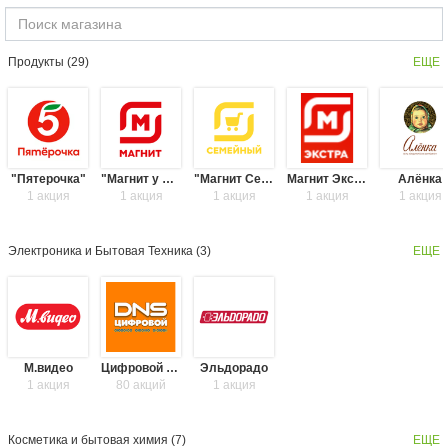
Продукты (
29
)
ЕЩЕ
"Пятерочка"
"Магнит у дома"
"Магнит Семейный"
Магнит Экстра
Алёнка
1 акция
1 акция
1 акция
1 акция
1 акция
Электроника и Бытовая Техника (
3
)
ЕЩЕ
М.видео
Цифровой супермаркет DNS
Эльдорадо
1 акция
80 акций
1 акция
Косметика и бытовая химия (
7
)
ЕЩЕ