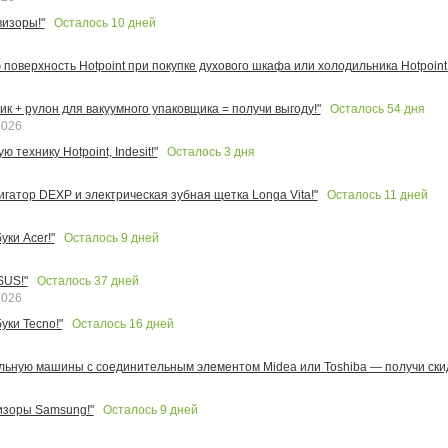
Осталось
10
дней
изоры!"
поверхность Hotpoint при покупке духового шкафа или холодильника Hotpoint!
Осталось
54
дня
к + рулон для вакуумного упаковщика = получи выгоду!"
2026
Осталось
3
дня
 технику Hotpoint, Indesit!"
Осталось
11
дней
игатор DEXP и электрическая зубная щетка Longa Vita!"
Осталось
9
дней
ки Acer!"
Осталось
37
дней
SUS!"
2026
Осталось
16
дней
уки Tecno!"
льную машины с соединительным элементом Midea или Toshiba — получи скид
Осталось
9
дней
изоры Samsung!"