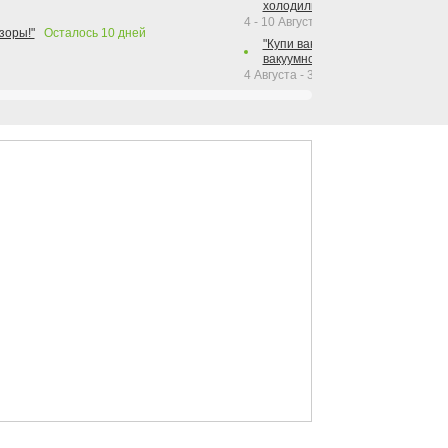
холодильника Hotpoint!"
4 - 10 Августа 2026
зоры!"
Осталось
10
дней
"Купи вакуумный упаковщик + р
вакуумного упаковщика = получи
4 Августа - 30 Сентября 2026