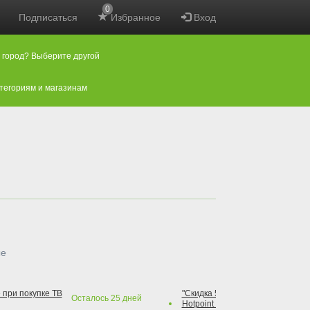
0
Подписаться
Избранное
Вход
 город? Выберите другой
атегориям и магазинам
ые
 при покупке ТВ
"Скидка 50% на варочную повер
Осталось
25
дней
Hotpoint при покупке духового 