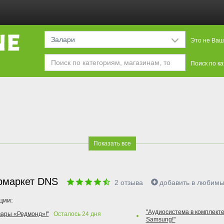
Залари
Это не Ваш
Поиск по к
Показать все
рмаркет DNS
2
отзыва
добавить в любим
ции:
"Аудиосистема в комплекте
вары «Редмонд»!"
Осталось
24
дня
Samsung!"