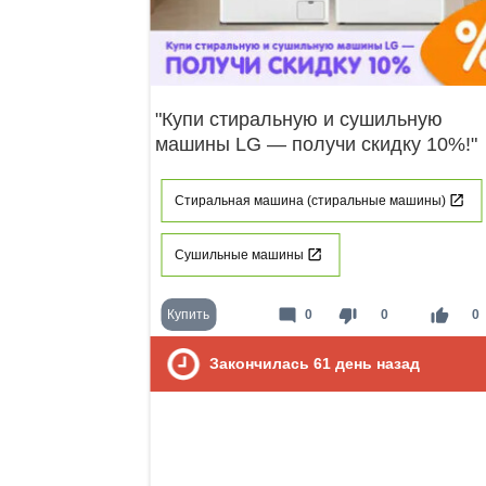
"Купи стиральную и сушильную
машины LG — получи скидку 10%!"
Стиральная машина (стиральные машины)
Сушильные машины
mode_comment
thumb_down
thumb_up
Купить
0
0
0
Закончилась
61
день назад