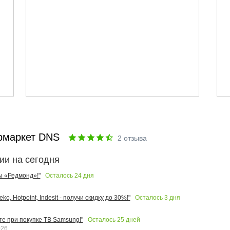
рмаркет DNS
2
отзыва
ии на сегодня
Осталось
24
дня
ы «Редмонд»!"
Осталось
3
дня
o, Hotpoint, Indesit - получи скидку до 30%!"
Осталось
25
дней
те при покупке ТВ Samsung!"
026