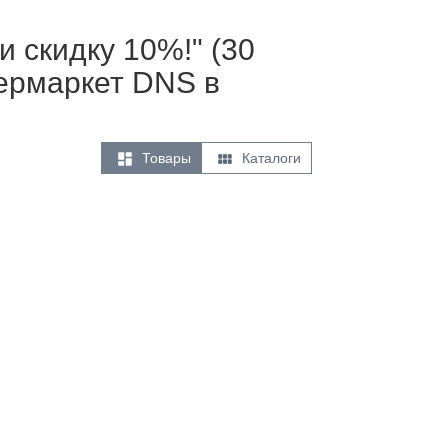
 скидку 10%!" (30
пермаркет DNS в


Товары
Каталоги