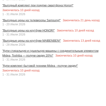
"Выгодный комплект при покупке смартфона Honor!"
Закончилась
10
дней назад
1 - 31 Июля 2026
Закончилась
21
день назад
"Выгодные цены на телевизоры Samsung!"
1 - 20 Июля 2026
Закончилась
10
дней назад
"Выгодные цены на ноутбуки HONOR!"
1 - 31 Июля 2026
Закончилась
13
дней назад
"Выгодные цены на ноутбуки MAIBENBEN!"
1 - 28 Июля 2026
"Купи стиральную и сушильную машины с соединительным элементом
Закончилась
10
дней назад
Midea, Toshiba — получи скидку 20%!"
1 - 31 Июля 2026
"Купи комплект бытовой техники Midea - получи скидку!"
Закончилась
10
дней назад
1 - 31 Июля 2026