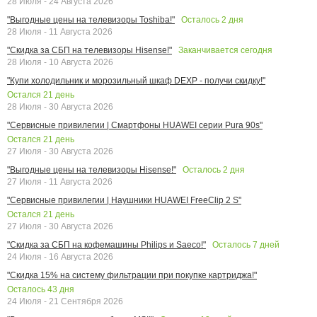
28 Июля - 24 Августа 2026
Осталось
2
дня
"Выгодные цены на телевизоры Toshiba!"
28 Июля - 11 Августа 2026
Заканчивается сегодня
"Скидка за СБП на телевизоры Hisense!"
28 Июля - 10 Августа 2026
"Купи холодильник и морозильный шкаф DEXP - получи скидку!"
Остался
21
день
28 Июля - 30 Августа 2026
"Сервисные привилегии | Смартфоны HUAWEI серии Pura 90s"
Остался
21
день
27 Июля - 30 Августа 2026
Осталось
2
дня
"Выгодные цены на телевизоры Hisense!"
27 Июля - 11 Августа 2026
"Сервисные привилегии | Наушники HUAWEI FreeClip 2 S"
Остался
21
день
27 Июля - 30 Августа 2026
Осталось
7
дней
"Скидка за СБП на кофемашины Philips и Saeco!"
24 Июля - 16 Августа 2026
"Скидка 15% на систему фильтрации при покупке картриджа!"
Осталось
43
дня
24 Июля - 21 Сентября 2026