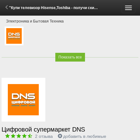
"Купи телевизор Hisense,Toshiba - получи скидку на саундбар Hisense!" (1 - 29 Июня 2026)
Пере
Электроника и Бытовая Техника
меню
Показать все
Цифровой супермаркет DNS
2
отзыва
добавить в любимые