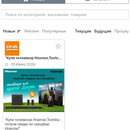
sort
Новые
Рейтинг
Популярные
Текущие
Будущие
Прошед
"Купи телевизор Hisense,Toshiba - получи скидку на саундбар Hisense!"
(1 - 29 Июня 2026)
"Купи телевизор Hisense,Toshiba -
получи скидку на саундбар
Hisense!"