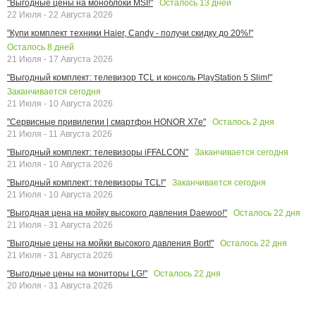
Осталось
13
дней
"Выгодные цены на моноблоки MSI!"
22 Июля - 22 Августа 2026
"Купи комплект техники Haier, Candy - получи скидку до 20%!"
Осталось
8
дней
21 Июля - 17 Августа 2026
"Выгодный комплект: телевизор TCL и консоль PlayStation 5 Slim!"
Заканчивается сегодня
21 Июля - 10 Августа 2026
Осталось
2
дня
"Сервисные привилегии | смартфон HONOR X7e"
21 Июля - 11 Августа 2026
Заканчивается сегодня
"Выгодный комплект: телевизоры iFFALCON"
21 Июля - 10 Августа 2026
Заканчивается сегодня
"Выгодный комплект: телевизоры TCL!"
21 Июля - 10 Августа 2026
Осталось
22
дня
"Выгодная цена на мойку высокого давления Daewoo!"
21 Июля - 31 Августа 2026
Осталось
22
дня
"Выгодные цены на мойки высокого давления Bort!"
21 Июля - 31 Августа 2026
Осталось
22
дня
"Выгодные цены на мониторы LG!"
20 Июля - 31 Августа 2026