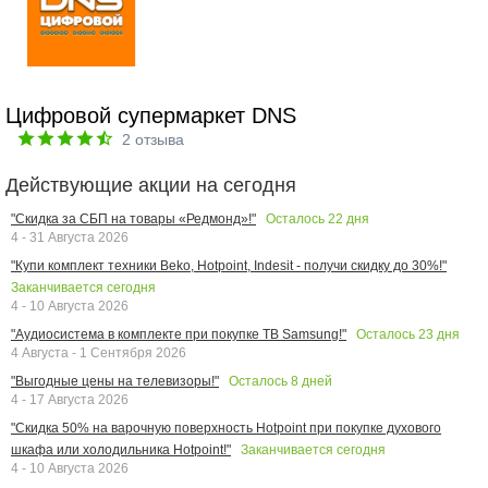
Цифровой супермаркет DNS
2
отзыва
Действующие акции на сегодня
Осталось
22
дня
"Скидка за СБП на товары «Редмонд»!"
4 - 31 Августа 2026
"Купи комплект техники Beko, Hotpoint, Indesit - получи скидку до 30%!"
Заканчивается сегодня
4 - 10 Августа 2026
Осталось
23
дня
"Аудиосистема в комплекте при покупке ТВ Samsung!"
4 Августа - 1 Сентября 2026
Осталось
8
дней
"Выгодные цены на телевизоры!"
4 - 17 Августа 2026
"Скидка 50% на варочную поверхность Hotpoint при покупке духового
Заканчивается сегодня
шкафа или холодильника Hotpoint!"
4 - 10 Августа 2026