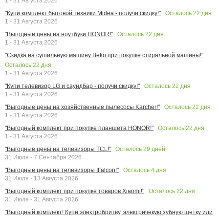
1 - 31 Августа 2026
Осталось
22
дня
"Купи комплект бытовой техники Midea - получи скидку!"
1 - 31 Августа 2026
Осталось
22
дня
"Выгодные цены на ноутбуки HONOR!"
1 - 31 Августа 2026
"Скидка на сушильную машину Beko при покупке стиральной машины!"
Осталось
22
дня
1 - 31 Августа 2026
Осталось
22
дня
"Купи телевизор LG и саундбар - получи скидку!"
1 - 31 Августа 2026
Осталось
22
дня
"Выгодные цены на хозяйственные пылесосы Karcher!"
1 - 31 Августа 2026
Осталось
22
дня
"Выгодный комплект при покупке планшета HONOR!"
1 - 31 Августа 2026
Осталось
29
дней
"Выгодные цены на телевизоры TCL!"
31 Июля - 7 Сентября 2026
Осталось
4
дня
"Выгодные цены на телевизоры Iffalcon!"
31 Июля - 13 Августа 2026
Осталось
22
дня
"Выгодный комплект при покупке товаров Xiaomi!"
31 Июля - 31 Августа 2026
"Выгодный комплект! Купи электробритву, электричекую зубную щетку или