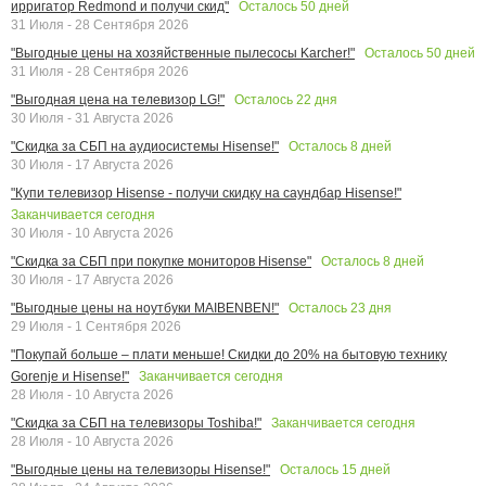
Осталось
50
дней
ирригатор Redmond и получи скид"
31 Июля - 28 Сентября 2026
Осталось
50
дней
"Выгодные цены на хозяйственные пылесосы Karcher!"
31 Июля - 28 Сентября 2026
Осталось
22
дня
"Выгодная цена на телевизор LG!"
30 Июля - 31 Августа 2026
Осталось
8
дней
"Скидка за СБП на аудиосистемы Hisense!"
30 Июля - 17 Августа 2026
"Купи телевизор Hisense - получи скидку на саундбар Hisense!"
Заканчивается сегодня
30 Июля - 10 Августа 2026
Осталось
8
дней
"Скидка за СБП при покупке мониторов Hisense"
30 Июля - 17 Августа 2026
Осталось
23
дня
"Выгодные цены на ноутбуки MAIBENBEN!"
29 Июля - 1 Сентября 2026
"Покупай больше – плати меньше! Скидки до 20% на бытовую технику
Заканчивается сегодня
Gorenje и Hisense!"
28 Июля - 10 Августа 2026
Заканчивается сегодня
"Скидка за СБП на телевизоры Toshiba!"
28 Июля - 10 Августа 2026
Осталось
15
дней
"Выгодные цены на телевизоры Hisense!"