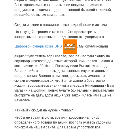
Вы отправлялись совершать свои покупки, начиная от
продуктов и заканчивая дорогостоящей бытовой техникой,
по наиболее выгодным ценам.
Скидки и акции в магазинах – все подробности и детали
На текущей страничке можно найти просмотреть
конкретные интересные предложения от супермаркетов
Цифровой супермаркет DNS
. Мы опубликовали
акцию "Купи телевизор Hisense,Toshiba - получи скидку на
саундбар Hisense!", действие которой начинается 1 Июня и
заканчивается 29 Июня. Поэтому если Вы житель города
Залари либо же его гость, детальненько изучите данные
предложения. Вполне возможно, здесь есть именно те
скидки в супермаркетах, что Вы так давно и безутешно
искали. Вооружитесь знаниями и вперед в ближайший к Вам
магазин на шопинг! Только будьте бдительны и внимательно
смотрите на дату, вдруг акция уже закончилась или еще не
началась.
Как найти скидки на нужный товар?
Чтобы не тратить силы, время и здоровье на поиск
определенного товара по акции, воспользуйтесь удобным
поиском на нашем сайте. Для Вас мы упростили все