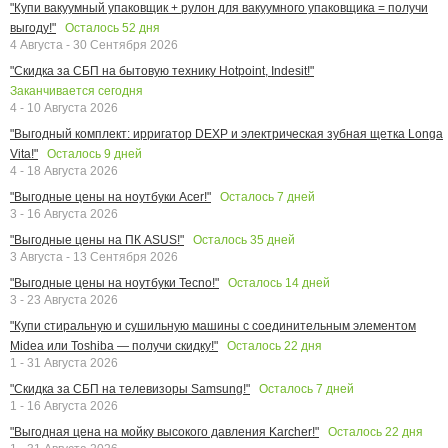
"Купи вакуумный упаковщик + рулон для вакуумного упаковщика = получи
Осталось
52
дня
выгоду!"
4 Августа - 30 Сентября 2026
"Скидка за СБП на бытовую технику Hotpoint, Indesit!"
Заканчивается сегодня
4 - 10 Августа 2026
"Выгодный комплект: ирригатор DEXP и электрическая зубная щетка Longa
Осталось
9
дней
Vita!"
4 - 18 Августа 2026
Осталось
7
дней
"Выгодные цены на ноутбуки Acer!"
3 - 16 Августа 2026
Осталось
35
дней
"Выгодные цены на ПК ASUS!"
3 Августа - 13 Сентября 2026
Осталось
14
дней
"Выгодные цены на ноутбуки Tecno!"
3 - 23 Августа 2026
"Купи стиральную и сушильную машины с соединительным элементом
Осталось
22
дня
Midea или Toshiba — получи скидку!"
1 - 31 Августа 2026
Осталось
7
дней
"Скидка за СБП на телевизоры Samsung!"
1 - 16 Августа 2026
Осталось
22
дня
"Выгодная цена на мойку высокого давления Karcher!"