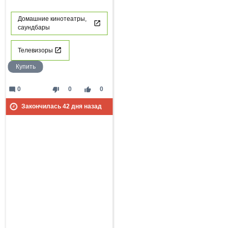
Домашние кинотеатры,
саундбары
Телевизоры
Купить
mode_comment
thumb_down
thumb_up
0
0
0
Закончилась
42
дня назад