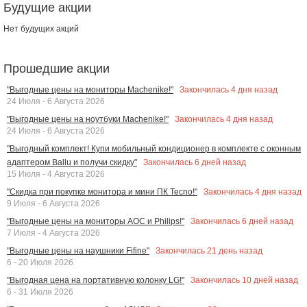
Будущие акции
Нет будущих акций
Прошедшие акции
Закончилась
4
дня назад
"Выгодные цены на мониторы Machenike!"
24 Июля - 6 Августа 2026
Закончилась
4
дня назад
"Выгодные цены на ноутбуки Machenike!"
24 Июля - 6 Августа 2026
"Выгодный комплект! Купи мобильный кондиционер в комплекте с оконным
Закончилась
6
дней назад
адаптером Ballu и получи скидку"
15 Июля - 4 Августа 2026
Закончилась
4
дня назад
"Скидка при покупке монитора и мини ПК Tecno!"
9 Июля - 6 Августа 2026
Закончилась
6
дней назад
"Выгодные цены на мониторы AOC и Philips!"
7 Июля - 4 Августа 2026
Закончилась
21
день назад
"Выгодные цены на наушники Fifine"
6 - 20 Июля 2026
Закончилась
10
дней назад
"Выгодная цена на портативную колонку LG!"
6 - 31 Июля 2026