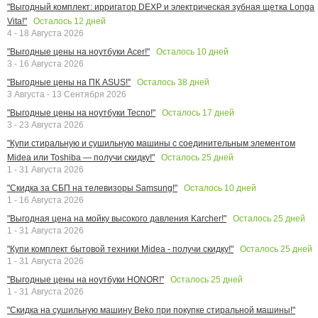
"Выгодный комплект: ирригатор DEXP и электрическая зубная щетка Longa
Осталось
12
дней
Vita!"
4 - 18 Августа 2026
Осталось
10
дней
"Выгодные цены на ноутбуки Acer!"
3 - 16 Августа 2026
Осталось
38
дней
"Выгодные цены на ПК ASUS!"
3 Августа - 13 Сентября 2026
Осталось
17
дней
"Выгодные цены на ноутбуки Tecno!"
3 - 23 Августа 2026
"Купи стиральную и сушильную машины с соединительным элементом
Осталось
25
дней
Midea или Toshiba — получи скидку!"
1 - 31 Августа 2026
Осталось
10
дней
"Скидка за СБП на телевизоры Samsung!"
1 - 16 Августа 2026
Осталось
25
дней
"Выгодная цена на мойку высокого давления Karcher!"
1 - 31 Августа 2026
Осталось
25
дней
"Купи комплект бытовой техники Midea - получи скидку!"
1 - 31 Августа 2026
Осталось
25
дней
"Выгодные цены на ноутбуки HONOR!"
1 - 31 Августа 2026
"Скидка на сушильную машину Beko при покупке стиральной машины!"