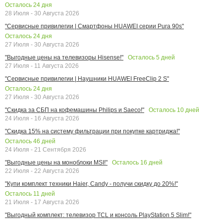
Осталось
24
дня
28 Июля - 30 Августа 2026
"Сервисные привилегии | Смартфоны HUAWEI серии Pura 90s"
Осталось
24
дня
27 Июля - 30 Августа 2026
Осталось
5
дней
"Выгодные цены на телевизоры Hisense!"
27 Июля - 11 Августа 2026
"Сервисные привилегии | Наушники HUAWEI FreeClip 2 S"
Осталось
24
дня
27 Июля - 30 Августа 2026
Осталось
10
дней
"Скидка за СБП на кофемашины Philips и Saeco!"
24 Июля - 16 Августа 2026
"Скидка 15% на систему фильтрации при покупке картриджа!"
Осталось
46
дней
24 Июля - 21 Сентября 2026
Осталось
16
дней
"Выгодные цены на моноблоки MSI!"
22 Июля - 22 Августа 2026
"Купи комплект техники Haier, Candy - получи скидку до 20%!"
Осталось
11
дней
21 Июля - 17 Августа 2026
"Выгодный комплект: телевизор TCL и консоль PlayStation 5 Slim!"