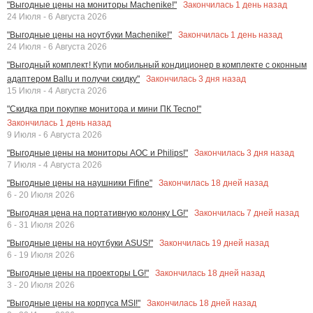
Закончилась
1
день назад
"Выгодные цены на мониторы Machenike!"
24 Июля - 6 Августа 2026
Закончилась
1
день назад
"Выгодные цены на ноутбуки Machenike!"
24 Июля - 6 Августа 2026
"Выгодный комплект! Купи мобильный кондиционер в комплекте с оконным
Закончилась
3
дня назад
адаптером Ballu и получи скидку"
15 Июля - 4 Августа 2026
"Скидка при покупке монитора и мини ПК Tecno!"
Закончилась
1
день назад
9 Июля - 6 Августа 2026
Закончилась
3
дня назад
"Выгодные цены на мониторы AOC и Philips!"
7 Июля - 4 Августа 2026
Закончилась
18
дней назад
"Выгодные цены на наушники Fifine"
6 - 20 Июля 2026
Закончилась
7
дней назад
"Выгодная цена на портативную колонку LG!"
6 - 31 Июля 2026
Закончилась
19
дней назад
"Выгодные цены на ноутбуки ASUS!"
6 - 19 Июля 2026
Закончилась
18
дней назад
"Выгодные цены на проекторы LG!"
3 - 20 Июля 2026
Закончилась
18
дней назад
"Выгодные цены на корпуса MSI!"