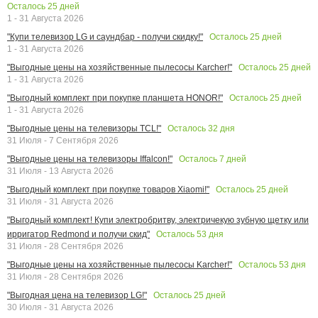
Осталось
25
дней
1 - 31 Августа 2026
Осталось
25
дней
"Купи телевизор LG и саундбар - получи скидку!"
1 - 31 Августа 2026
Осталось
25
дней
"Выгодные цены на хозяйственные пылесосы Karcher!"
1 - 31 Августа 2026
Осталось
25
дней
"Выгодный комплект при покупке планшета HONOR!"
1 - 31 Августа 2026
Осталось
32
дня
"Выгодные цены на телевизоры TCL!"
31 Июля - 7 Сентября 2026
Осталось
7
дней
"Выгодные цены на телевизоры Iffalcon!"
31 Июля - 13 Августа 2026
Осталось
25
дней
"Выгодный комплект при покупке товаров Xiaomi!"
31 Июля - 31 Августа 2026
"Выгодный комплект! Купи электробритву, электричекую зубную щетку или
Осталось
53
дня
ирригатор Redmond и получи скид"
31 Июля - 28 Сентября 2026
Осталось
53
дня
"Выгодные цены на хозяйственные пылесосы Karcher!"
31 Июля - 28 Сентября 2026
Осталось
25
дней
"Выгодная цена на телевизор LG!"
30 Июля - 31 Августа 2026