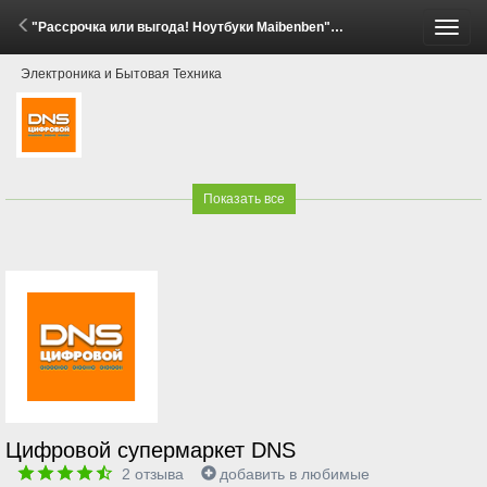
"Рассрочка или выгода! Ноутбуки Maibenben" (29 Апреля - 26 Мая 2026)
Пере
Электроника и Бытовая Техника
меню
Показать все
Цифровой супермаркет DNS
2
отзыва
добавить в любимые