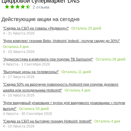
Цифровой супермаркет DNS
2
отзыва
Действующие акции на сегодня
Осталось
25
дней
"Скидка за СБП на товары «Редмонд»!"
4 - 31 Августа 2026
"Купи комплект техники Beko, Hotpoint, Indesit - получи скидку до 30%!"
Осталось
4
дня
4 - 10 Августа 2026
Осталось
26
дней
"Аудиосистема в комплекте при покупке ТВ Samsung!"
4 Августа - 1 Сентября 2026
Осталось
11
дней
"Выгодные цены на телевизоры!"
4 - 17 Августа 2026
"Скидка 50% на варочную поверхность Hotpoint при покупке духового
Осталось
4
дня
шкафа или холодильника Hotpoint!"
4 - 10 Августа 2026
"Купи вакуумный упаковщик + рулон для вакуумного упаковщика = получи
Осталось
55
дней
выгоду!"
4 Августа - 30 Сентября 2026
Осталось
4
дня
"Скидка за СБП на бытовую технику Hotpoint, Indesit!"
4 - 10 Августа 2026