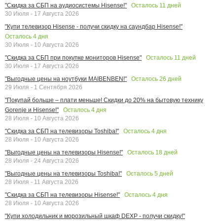
Осталось
11
дней
"Скидка за СБП на аудиосистемы Hisense!"
30 Июля - 17 Августа 2026
"Купи телевизор Hisense - получи скидку на саундбар Hisense!"
Осталось
4
дня
30 Июля - 10 Августа 2026
Осталось
11
дней
"Скидка за СБП при покупке мониторов Hisense"
30 Июля - 17 Августа 2026
Осталось
26
дней
"Выгодные цены на ноутбуки MAIBENBEN!"
29 Июля - 1 Сентября 2026
"Покупай больше – плати меньше! Скидки до 20% на бытовую технику
Осталось
4
дня
Gorenje и Hisense!"
28 Июля - 10 Августа 2026
Осталось
4
дня
"Скидка за СБП на телевизоры Toshiba!"
28 Июля - 10 Августа 2026
Осталось
18
дней
"Выгодные цены на телевизоры Hisense!"
28 Июля - 24 Августа 2026
Осталось
5
дней
"Выгодные цены на телевизоры Toshiba!"
28 Июля - 11 Августа 2026
Осталось
4
дня
"Скидка за СБП на телевизоры Hisense!"
28 Июля - 10 Августа 2026
"Купи холодильник и морозильный шкаф DEXP - получи скидку!"