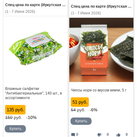
Спец цена по карте (Иркутская область)
Спец цена по карте (Иркутская область)
(1 - 7 Июня 2026)
(1 - 7 Июня 2026)
Влажные салфетки
Чипсы нори со вкусом кимчи, 5 г
"Антибактериальные", 140 шт., в
ассортименте
51 руб.
135 руб.
54
руб.
-6%
150
руб.
-10%
Купить
Купить
mode_comment
thumb_down
thumb_up
0
0
0