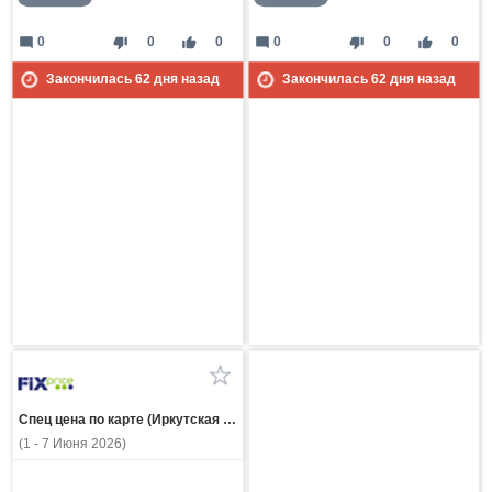
mode_comment
thumb_down
thumb_up
mode_comment
thumb_down
thumb_up
0
0
0
0
0
0
Закончилась
62
дня назад
Закончилась
62
дня назад
Спец цена по карте (Иркутская область)
(1 - 7 Июня 2026)