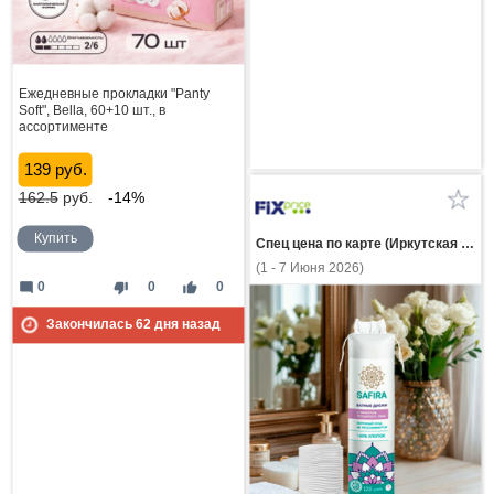
Ежедневные прокладки "Panty
Soft", Bella, 60+10 шт., в
ассортименте
139 руб.
162.5
руб.
-14%
Купить
Спец цена по карте (Иркутская область)
(1 - 7 Июня 2026)
mode_comment
thumb_down
thumb_up
0
0
0
Закончилась
62
дня назад