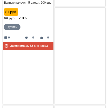
Ватные палочки, Я самая, 200 шт.
81 руб.
90
руб.
-10%
Купить
mode_comment
thumb_down
thumb_up
0
0
0
Закончилась
62
дня назад