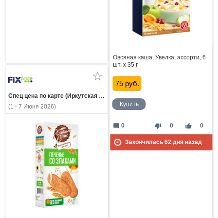
Овсяная каша, Увелка, ассорти, 6
шт. х 35 г
75 руб.
Спец цена по карте (Иркутская область)
Купить
(1 - 7 Июня 2026)
mode_comment
thumb_down
thumb_up
0
0
0
Закончилась
62
дня назад