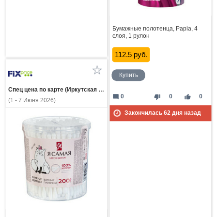
Бумажные полотенца, Papia, 4
слоя, 1 рулон
112.5 руб.
Купить
Спец цена по карте (Иркутская область)
mode_comment
thumb_down
thumb_up
0
0
0
(1 - 7 Июня 2026)
Закончилась
62
дня назад