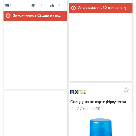
mode_comment
thumb_down
thumb_up
0
0
0
Закончилась
62
дня назад
Закончилась
62
дня назад
Спец цена по карте (Иркутская область)
(1 - 7 Июня 2026)