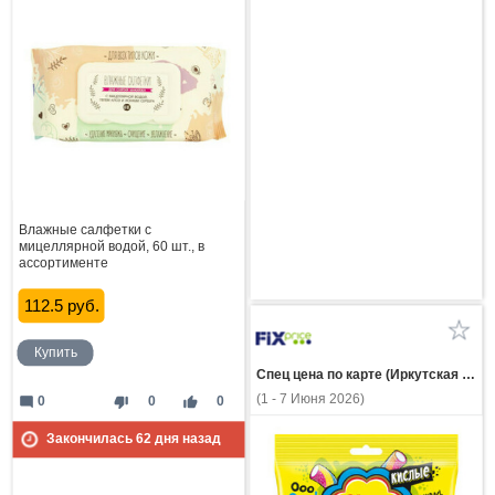
Влажные салфетки с
мицеллярной водой, 60 шт., в
ассортименте
112.5 руб.
Купить
Спец цена по карте (Иркутская область)
(1 - 7 Июня 2026)
mode_comment
thumb_down
thumb_up
0
0
0
Закончилась
62
дня назад