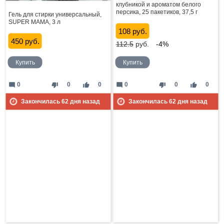
клубникой и ароматом белого
персика, 25 пакетиков, 37,5 г
Гель для стирки универсальный,
SUPER MAMA, 3 л
108 руб.
450 руб.
112.5
руб.
-4%
Купить
Купить
mode_comment
thumb_down
thumb_up
mode_comment
thumb_down
thumb_up
0
0
0
0
0
0
Закончилась
62
дня назад
Закончилась
62
дня назад