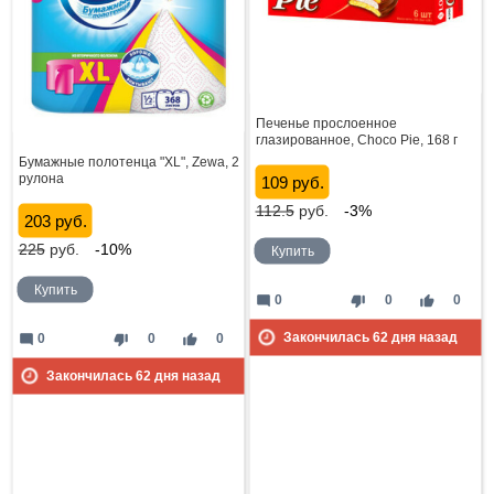
Печенье прослоенное
глазированное, Choco Pie, 168 г
Бумажные полотенца "XL", Zewa, 2
рулона
109 руб.
112.5
руб.
-3%
203 руб.
225
руб.
-10%
Купить
Купить
mode_comment
thumb_down
thumb_up
0
0
0
Закончилась
62
дня назад
mode_comment
thumb_down
thumb_up
0
0
0
Закончилась
62
дня назад