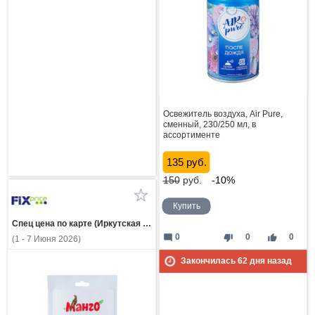
Освежитель воздуха, Air Pure,
сменный, 230/250 мл, в
ассортименте
135 руб.
150
руб.
-10%
Купить
Спец цена по карте (Иркутская область)
mode_comment
thumb_down
thumb_up
0
0
0
(1 - 7 Июня 2026)
Закончилась
62
дня назад