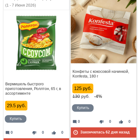
(1 - 7 Июня 2026)
Конфеты с кокосовой начинкой,
Konfesta, 180 г
Вермишель быстрого
125 руб.
приготовления, Роллтон, 65 г, в
ассортименте
130
руб.
-4%
29.5 руб.
Купить
Купить
mode_comment
thumb_down
thumb_up
0
0
0
Закончилась
62
дня назад
mode_comment
thumb_down
thumb_up
0
0
0