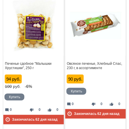
Печенье сдобное "Малышки
Овсяное печенье, Хлебный Спас,
Хрустишки", 250 г
230 г, в ассортименте
94 руб.
90 руб.
100
руб.
-6%
Купить
Купить
mode_comment
thumb_down
thumb_up
0
0
0
mode_comment
thumb_down
thumb_up
0
0
0
Закончилась
62
дня назад
Закончилась
62
дня назад