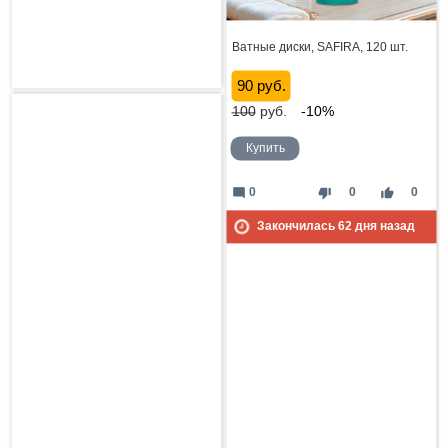
Ватные диски, SAFIRA, 120 шт.
90 руб.
100
руб.
-10%
Купить
mode_comment
thumb_down
thumb_up
0
0
0
Закончилась
62
дня назад