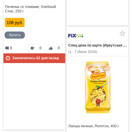
Печенье со злаками, Хлебный
Спас, 250 г
108 руб.
Купить
Спец цена по карте (Иркутская область)
mode_comment
thumb_down
thumb_up
0
0
0
(1 - 7 Июня 2026)
Закончилась
62
дня назад
Лапша яичная, Роллтон, 400 г