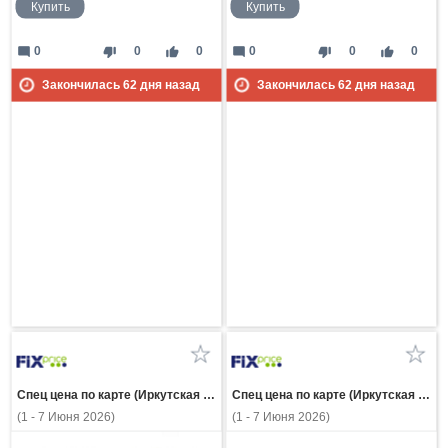
Купить
Купить
mode_comment
thumb_down
thumb_up
mode_comment
thumb_down
thumb_up
0
0
0
0
0
0
Закончилась
62
дня назад
Закончилась
62
дня назад
Спец цена по карте (Иркутская область)
Спец цена по карте (Иркутская область)
(1 - 7 Июня 2026)
(1 - 7 Июня 2026)