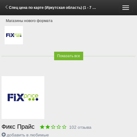
Спец цена по карте (Иркутская область) (1 - 7 Июня 2026)
Пере
Магазины нового формата
меню
Показать все
Фикс Прайс
102
отзыва
добавить в любимые