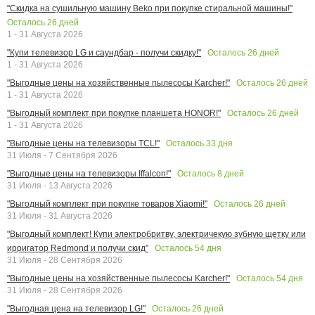
"Скидка на сушильную машину Beko при покупке стиральной машины!"
Осталось
26
дней
1 - 31 Августа 2026
Осталось
26
дней
"Купи телевизор LG и саундбар - получи скидку!"
1 - 31 Августа 2026
Осталось
26
дней
"Выгодные цены на хозяйственные пылесосы Karcher!"
1 - 31 Августа 2026
Осталось
26
дней
"Выгодный комплект при покупке планшета HONOR!"
1 - 31 Августа 2026
Осталось
33
дня
"Выгодные цены на телевизоры TCL!"
31 Июля - 7 Сентября 2026
Осталось
8
дней
"Выгодные цены на телевизоры Iffalcon!"
31 Июля - 13 Августа 2026
Осталось
26
дней
"Выгодный комплект при покупке товаров Xiaomi!"
31 Июля - 31 Августа 2026
"Выгодный комплект! Купи электробритву, электричекую зубную щетку или
Осталось
54
дня
ирригатор Redmond и получи скид"
31 Июля - 28 Сентября 2026
Осталось
54
дня
"Выгодные цены на хозяйственные пылесосы Karcher!"
31 Июля - 28 Сентября 2026
Осталось
26
дней
"Выгодная цена на телевизор LG!"