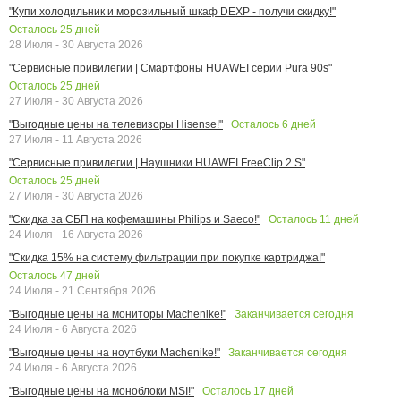
"Купи холодильник и морозильный шкаф DEXP - получи скидку!"
Осталось
25
дней
28 Июля - 30 Августа 2026
"Сервисные привилегии | Смартфоны HUAWEI серии Pura 90s"
Осталось
25
дней
27 Июля - 30 Августа 2026
Осталось
6
дней
"Выгодные цены на телевизоры Hisense!"
27 Июля - 11 Августа 2026
"Сервисные привилегии | Наушники HUAWEI FreeClip 2 S"
Осталось
25
дней
27 Июля - 30 Августа 2026
Осталось
11
дней
"Скидка за СБП на кофемашины Philips и Saeco!"
24 Июля - 16 Августа 2026
"Скидка 15% на систему фильтрации при покупке картриджа!"
Осталось
47
дней
24 Июля - 21 Сентября 2026
Заканчивается сегодня
"Выгодные цены на мониторы Machenike!"
24 Июля - 6 Августа 2026
Заканчивается сегодня
"Выгодные цены на ноутбуки Machenike!"
24 Июля - 6 Августа 2026
Осталось
17
дней
"Выгодные цены на моноблоки MSI!"