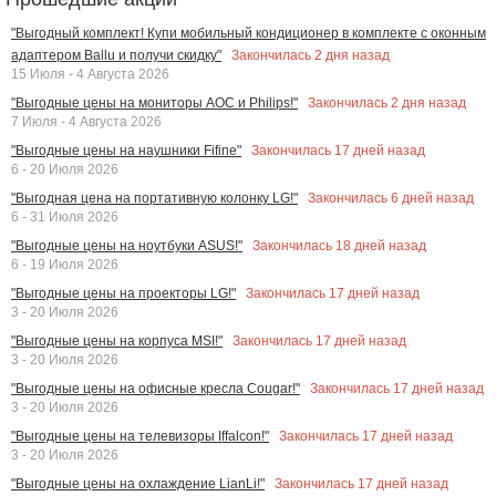
"Выгодный комплект! Купи мобильный кондиционер в комплекте с оконным
Закончилась
2
дня назад
адаптером Ballu и получи скидку"
15 Июля - 4 Августа 2026
Закончилась
2
дня назад
"Выгодные цены на мониторы AOC и Philips!"
7 Июля - 4 Августа 2026
Закончилась
17
дней назад
"Выгодные цены на наушники Fifine"
6 - 20 Июля 2026
Закончилась
6
дней назад
"Выгодная цена на портативную колонку LG!"
6 - 31 Июля 2026
Закончилась
18
дней назад
"Выгодные цены на ноутбуки ASUS!"
6 - 19 Июля 2026
Закончилась
17
дней назад
"Выгодные цены на проекторы LG!"
3 - 20 Июля 2026
Закончилась
17
дней назад
"Выгодные цены на корпуса MSI!"
3 - 20 Июля 2026
Закончилась
17
дней назад
"Выгодные цены на офисные кресла Cougar!"
3 - 20 Июля 2026
Закончилась
17
дней назад
"Выгодные цены на телевизоры Iffalcon!"
3 - 20 Июля 2026
Закончилась
17
дней назад
"Выгодные цены на охлаждение LianLi!"