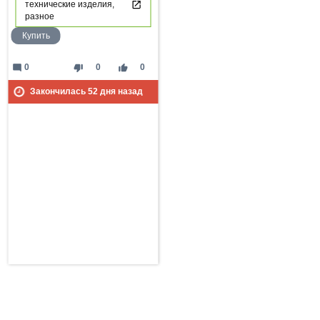
технические изделия,
разное
Купить
mode_comment
thumb_down
thumb_up
0
0
0
Закончилась
52
дня назад