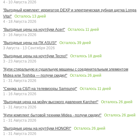
4 - 10 Августа 2026
"Выгодный комплект: ирригатор DEXP и электрическая зубная щетка Longa
Осталось
13
дней
Vita!"
4 - 18 Августа 2026
Осталось
11
дней
"Выгодные цены на ноутбуки Acer!"
3 - 16 Августа 2026
Осталось
39
дней
"Выгодные цены на ПК ASUS!"
3 Августа - 13 Сентября 2026
Осталось
18
дней
"Выгодные цены на ноутбуки Tecno!"
3 - 23 Августа 2026
"Купи стиральную и сушильную машины с соединительным элементом
Осталось
26
дней
Midea или Toshiba — получи скидку!"
1 - 31 Августа 2026
Осталось
11
дней
"Скидка за СБП на телевизоры Samsung!"
1 - 16 Августа 2026
Осталось
26
дней
"Выгодная цена на мойку высокого давления Karcher!"
1 - 31 Августа 2026
Осталось
26
дней
"Купи комплект бытовой техники Midea - получи скидку!"
1 - 31 Августа 2026
Осталось
26
дней
"Выгодные цены на ноутбуки HONOR!"
1 - 31 Августа 2026