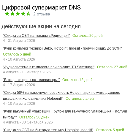
Цифровой супермаркет DNS
2
отзыва
Действующие акции на сегодня
Осталось
26
дней
"Скидка за СБП на товары «Редмонд»!"
4 - 31 Августа 2026
"Купи комплект техники Beko, Hotpoint, Indesit - получи скидку до 30%!"
Осталось
5
дней
4 - 10 Августа 2026
Осталось
27
дней
"Аудиосистема в комплекте при покупке ТВ Samsung!"
4 Августа - 1 Сентября 2026
Осталось
12
дней
"Выгодные цены на телевизоры!"
4 - 17 Августа 2026
"Скидка 50% на варочную поверхность Hotpoint при покупке духового
Осталось
5
дней
шкафа или холодильника Hotpoint!"
4 - 10 Августа 2026
"Купи вакуумный упаковщик + рулон для вакуумного упаковщика = получи
Осталось
56
дней
выгоду!"
4 Августа - 30 Сентября 2026
Осталось
5
дней
"Скидка за СБП на бытовую технику Hotpoint, Indesit!"