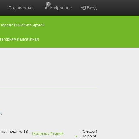
0
Подписаться
Избранное
Вход
 город? Выберите другой
атегориям и магазинам
ые
 при покупке ТВ
"Скидка 50% на варочную повер
Осталось
25
дней
Hotpoint при покупке духового 