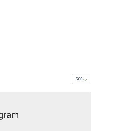
500
egram