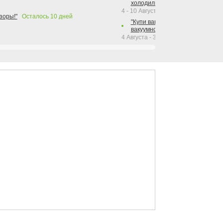
холодильника Hotpoint!"
4 - 10 Августа 2026
зоры!"
Осталось
10
дней
"Купи вакуумный упаковщик + р
вакуумного упаковщика = получи
4 Августа - 30 Сентября 2026