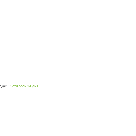
Осталось
24
дня
ку!"