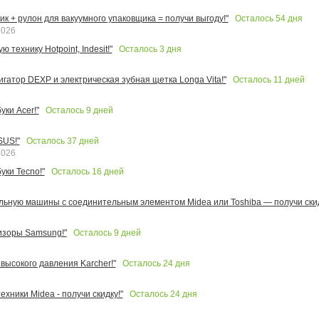
Осталось
54
дня
к + рулон для вакуумного упаковщика = получи выгоду!"
2026
Осталось
3
дня
 технику Hotpoint, Indesit!"
Осталось
11
дней
игатор DEXP и электрическая зубная щетка Longa Vita!"
Осталось
9
дней
ки Acer!"
Осталось
37
дней
SUS!"
2026
Осталось
16
дней
уки Tecno!"
льную машины с соединительным элементом Midea или Toshiba — получи скид
Осталось
9
дней
изоры Samsung!"
Осталось
24
дня
высокого давления Karcher!"
Осталось
24
дня
ехники Midea - получи скидку!"