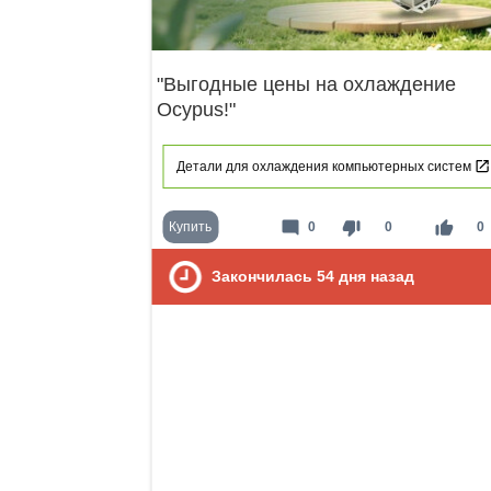
"Выгодные цены на охлаждение
Ocypus!"
Детали для охлаждения компьютерных систем
mode_comment
thumb_down
thumb_up
Купить
0
0
0
Закончилась
54
дня назад