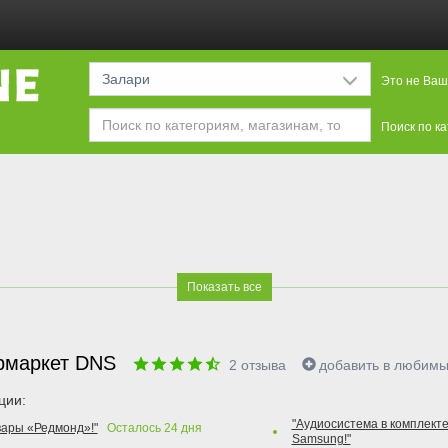
Залари
Это не Ваш
Поиск по к
Показать все
рмаркет DNS
2
отзыва
добавить в любим
ции:
"Аудиосистема в комплекте
вары «Редмонд»!"
Осталось
24
дня
Samsung!"