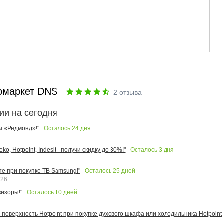
рмаркет DNS
2
отзыва
ии на сегодня
Осталось
24
дня
ы «Редмонд»!"
Осталось
3
дня
o, Hotpoint, Indesit - получи скидку до 30%!"
Осталось
25
дней
те при покупке ТВ Samsung!"
026
Осталось
10
дней
изоры!"
поверхность Hotpoint при покупке духового шкафа или холодильника Hotpoint!